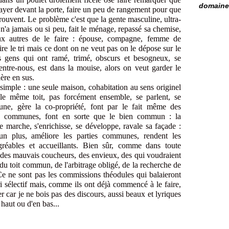
domaine 
layer devant la porte, faire un peu de rangement pour que
rouvent. Le problème c'est que la gente masculine, ultra-
 n'a jamais ou si peu, fait le ménage, repassé sa chemise,
aux autres de le faire : épouse, compagne, femme de
ire le tri mais ce dont on ne veut pas on le dépose sur le
s gens qui ont ramé, trimé, obscurs et besogneux, se
ntre-nous, est dans la mouise, alors on veut garder le
ière en sus.
t simple : une seule maison, cohabitation au sens originel
 le même toit, pas forcément ensemble, se parlent, se
ne, gère la co-propriété, font par le fait même des
es communes, font en sorte que le bien commun : la
de marche, s'enrichisse, se développe, ravale sa façade :
un plus, améliore les parties communes, rendent les
gréables et accueillants. Bien sûr, comme dans toute
 des mauvais coucheurs, des envieux, des qui voudraient
êt du toit commun, de l'arbitrage obligé, de la recherche de
Ce ne sont pas les commissions théodules qui balaieront
ri sélectif mais, comme ils ont déjà commencé à le faire,
 car je ne bois pas des discours, aussi beaux et lyriques
n haut ou d'en bas...