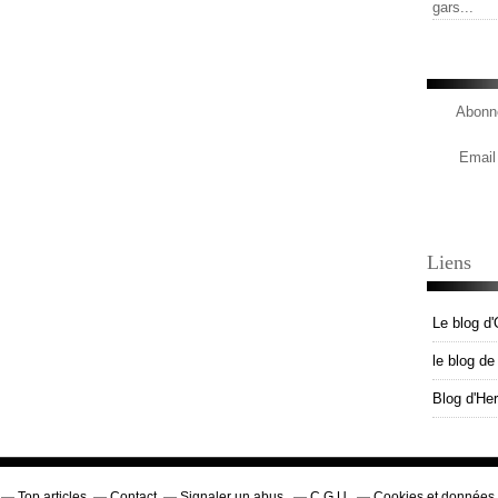
gars...
Abonne
Email
Liens
Le blog d'
le blog d
Blog d'He
Top articles
Contact
Signaler un abus
C.G.U.
Cookies et données