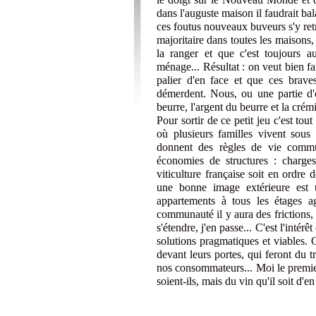
dans l'auguste maison il faudrait ba
ces foutus nouveaux buveurs s'y ret
majoritaire dans toutes les maisons,
la ranger et que c'est toujours 
ménage... Résultat : on veut bien fa
palier d'en face et que ces brave
démerdent. Nous, ou une partie d'e
beurre, l'argent du beurre et la crém
Pour sortir de ce petit jeu c'est tou
où plusieurs familles vivent sous
donnent des règles de vie commu
économies de structures : charg
viticulture française soit en ordre 
une bonne image extérieure est 
appartements à tous les étages a
communauté il y aura des frictions,
s'étendre, j'en passe... C'est l'intér
solutions pragmatiques et viables. 
devant leurs portes, qui feront du t
nos consommateurs... Moi le premier
soient-ils, mais du vin qu'il soit d'e