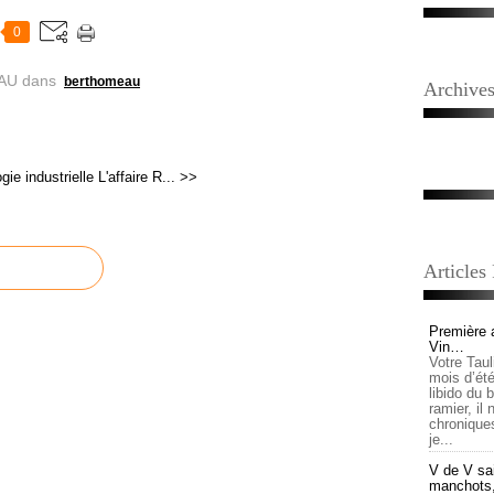
0
AU
dans
berthomeau
Archive
ie industrielle
L'affaire R... >>
Articles
Première 
Vin…
Votre Tau
mois d’été,
libido du 
ramier, il
chronique
je...
V de V sai
manchots, e