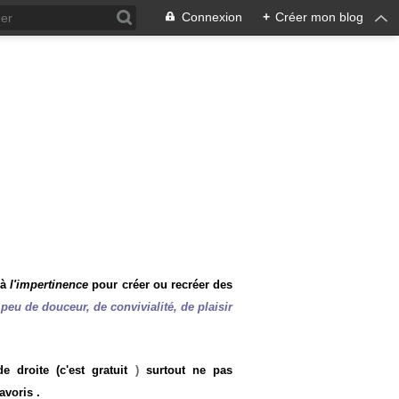
Connexion
+
Créer mon blog
 à
l'impertinence
pour créer ou recréer des
peu de douceur, de convivialité, de plaisir
 droite (c'est gratuit
)
surtout ne pas
avoris .