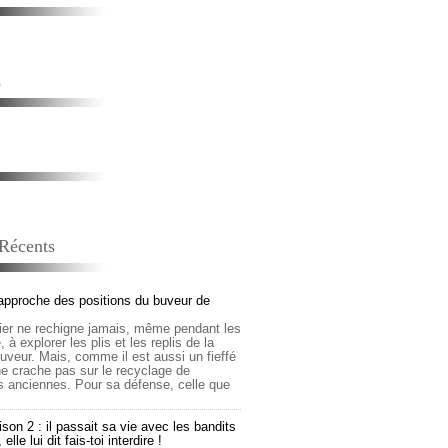
s
 Récents
approche des positions du buveur de
lier ne rechigne jamais, même pendant les
 à explorer les plis et les replis de la
buveur. Mais, comme il est aussi un fieffé
 ne crache pas sur le recyclage de
s anciennes. Pour sa défense, celle que
son 2 : il passait sa vie avec les bandits
lle lui dit fais-toi interdire !