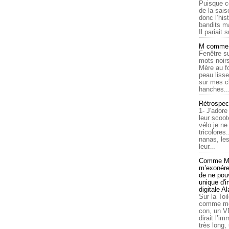
Puisque c
de la sais
donc l’his
bandits ma
Il pariait s
M comme a
Fenêtre su
mots noirs
Mère au f
peau lisse
sur mes c
hanches..
Rétrospec
1- J'adore
leur scoot
vélo je n
tricolores
nanas, les
leur...
Comme Ma
m’exonérer
de ne pouv
unique d'
digitale A
Sur la Toi
comme moi
con, un V
dirait l’i
très long,