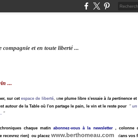
compagnie et en toute liberté ...
n ...
ner, sur cet
espace de liberté
, u
ne plume libre s'essaie à
la pertinence
et
st autour de la Table où l'on partage le pain, le vin et le reste pour
"
un 
.
"
 chroniques chaque matin
abonnez-vous à la newsletter
, colonne de
www.berthomeau.com
e recevrez rien)
ou placez
d
ans vos f