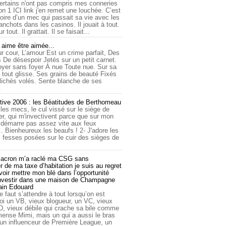
ertains n'ont pas compris mes conneries
on 1 ICI link j'en remet une louchée. C’est
toire d’un mec qui passait sa vie avec les
nchots dans les casinos. Il jouait à tout.
ur tout. Il grattait. Il se faisait...
ime être aimée...
r cour, L’amour Est un crime parfait, Des
 De désespoir Jetés sur un petit carnet.
oyer sans foyer À nue Toute nue. Sur sa
 tout glisse. Ses grains de beauté Fixés
lichés volés. Sente blanche de ses
.
tive 2006 : les Béatitudes de Berthomeau
 les mecs, le cul vissé sur le siège de
er, qui m'invectivent parce que sur mon
e démarre pas assez vite aux feux
... Bienheureux les beaufs ! 2- J'adore les
 fesses posées sur le cuir des sièges de
cron m’a raclé ma CSG sans
 de ma taxe d’habitation je suis au regret
oir mettre mon blé dans l’opportunité
investir dans une maison de Champagne
lain Edouard
le faut s’attendre à tout lorsqu’on est
 un VB, vieux blogueur, un VC, vieux
D, vieux débile qui crache sa bile comme
mmense Mimi, mais un qui a aussi le bras
 un influenceur de Première League, un