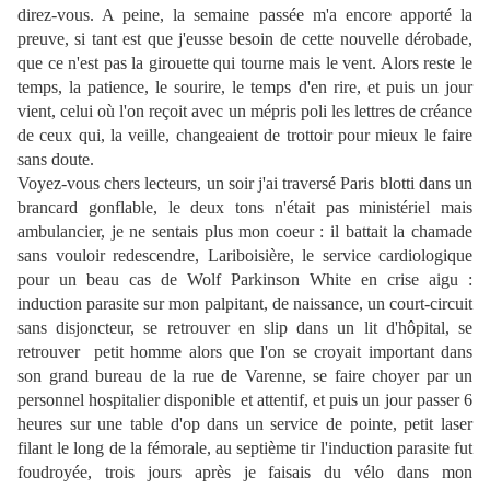
direz-vous. A peine, la semaine passée m'a encore apporté la
preuve, si tant est que j'eusse besoin de cette nouvelle dérobade,
que ce n'est pas la girouette qui tourne mais le vent. Alors reste le
temps, la patience, le sourire, le temps d'en rire, et puis un jour
vient, celui où l'on reçoit avec un mépris poli les lettres de créance
de ceux qui, la veille, changeaient de trottoir pour mieux le faire
sans doute.
Voyez-vous chers lecteurs, un soir j'ai traversé Paris blotti dans un
brancard gonflable, le deux tons n'était pas ministériel mais
ambulancier, je ne sentais plus mon coeur : il battait la chamade
sans vouloir redescendre, Lariboisière, le service cardiologique
pour un beau cas de Wolf Parkinson White en crise aigu :
induction parasite sur mon palpitant, de naissance, un court-circuit
sans disjoncteur, se retrouver en slip dans un lit d'hôpital, se
retrouver petit homme alors que l'on se croyait important dans
son grand bureau de la rue de Varenne, se faire choyer par un
personnel hospitalier disponible et attentif, et puis un jour passer 6
heures sur une table d'op dans un service de pointe, petit laser
filant le long de la fémorale, au septième tir l'induction parasite fut
foudroyée, trois jours après je faisais du vélo dans mon