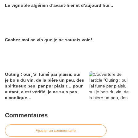
une maison de Champagne digitale
Le vignoble algérien d’avant-hier et d’aujourd’hui...
Alain Edouard
Cachez moi ce vin que je ne saurais voir !
Outing : oui j’ai fumé par plaisir, oui
je bois du vin, de la bière un peu, des
spiritueux peu, par pur plaisir… pour
autant, c’est vérifié, je ne suis pas
alcoolique…
Commentaires
Ajouter un commentaire