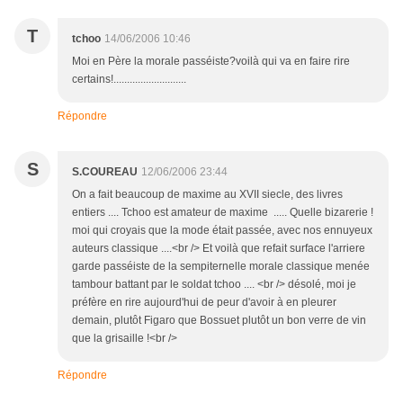
T
tchoo
14/06/2006 10:46
Moi en Père la morale passéiste?voilà qui va en faire rire
certains!...........................
Répondre
S
S.COUREAU
12/06/2006 23:44
On a fait beaucoup de maxime au XVII siecle, des livres
entiers .... Tchoo est amateur de maxime ..... Quelle bizarerie !
moi qui croyais que la mode était passée, avec nos ennuyeux
auteurs classique ....<br /> Et voilà que refait surface l'arriere
garde passéiste de la sempiternelle morale classique menée
tambour battant par le soldat tchoo .... <br /> désolé, moi je
préfère en rire aujourd'hui de peur d'avoir à en pleurer
demain, plutôt Figaro que Bossuet plutôt un bon verre de vin
que la grisaille !<br />
Répondre