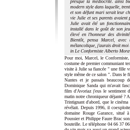
presque la médiocrité. ainsi b
modern style dans laquelle, tren
et son défunt mari serait leur c
vie Julie et ses parents avaient
Julie avait été un fonctionnai
installé dans le goût de son je
élevé en l'honneur des divinit
Bientôt, pensa Marcel, avec
mélancolique, j'aurais droit moi 
in Le Conformiste Alberto Mor
Pour moi, Marcel, le Conformiste, 
costume de premier communiant tena
visite à Julie sa fiancée " une fille
style même de ce salon ". Dans le fi
Nantes et je passais beaucoup de
Dominique Sanda qui m'avait fascin
film d'Avoriaz j'eus le sentiment d
matin notre chroniqueur déjanté ? A
Trintignant d'abord, que le cinéma 
révélait. Depuis 1996, il coexploi
domaine Rouge Garance, situé à S
Poussier et Philippe Faure Brac son 
bouteille. Le téléphone 04 66 37 06
du vin mais ya aussi un grand acteu