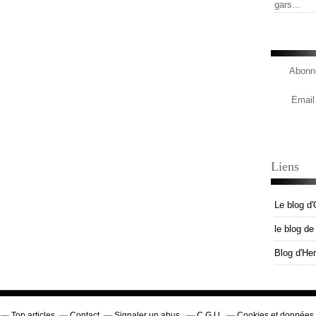
gars...
Abonne
Email
Liens
Le blog d'
le blog d
Blog d'He
Top articles
Contact
Signaler un abus
C.G.U.
Cookies et données