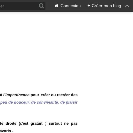
Connexion
+
Créer mon blog
 à
l'impertinence
pour créer ou recréer des
peu de douceur, de convivialité, de plaisir
 droite (c'est gratuit
)
surtout ne pas
avoris .