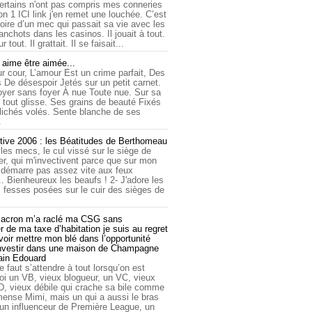
ertains n'ont pas compris mes conneries
on 1 ICI link j'en remet une louchée. C’est
toire d’un mec qui passait sa vie avec les
nchots dans les casinos. Il jouait à tout.
ur tout. Il grattait. Il se faisait...
ime être aimée...
r cour, L’amour Est un crime parfait, Des
 De désespoir Jetés sur un petit carnet.
oyer sans foyer À nue Toute nue. Sur sa
 tout glisse. Ses grains de beauté Fixés
lichés volés. Sente blanche de ses
.
tive 2006 : les Béatitudes de Berthomeau
 les mecs, le cul vissé sur le siège de
er, qui m'invectivent parce que sur mon
e démarre pas assez vite aux feux
... Bienheureux les beaufs ! 2- J'adore les
 fesses posées sur le cuir des sièges de
cron m’a raclé ma CSG sans
 de ma taxe d’habitation je suis au regret
oir mettre mon blé dans l’opportunité
investir dans une maison de Champagne
lain Edouard
le faut s’attendre à tout lorsqu’on est
 un VB, vieux blogueur, un VC, vieux
D, vieux débile qui crache sa bile comme
mmense Mimi, mais un qui a aussi le bras
 un influenceur de Première League, un