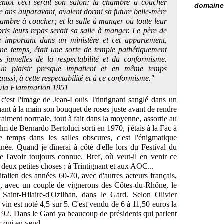
ientôt ceci serait son salon; la chambre à coucher
domaine 
te ans auparavant, avaient dormi sa future belle-mère
hambre à coucher; et la salle à manger où toute leur
 pris leurs repas serait sa salle à manger. Le père de
re important dans un ministère et cet appartement,
une temps, était une sorte de temple pathétiquement
és jumelles de la respectabilité et du conformisme.
 un plaisir presque impatient et en même temps
aussi, à cette respectabilité et à ce conformisme."
avia Flammarion 1951
c'est l'image de Jean-Louis Trintignant sanglé dans un
nt à la main son bouquet de roses juste avant de rendre
 vraiment normale, tout à fait dans la moyenne, assortie au
lm de Bernardo Bertoluci sorti en 1970, j'étais à la Fac à
 temps dans les salles obscures, c'est l'énigmatique
ée. Quand je dînerai à côté d'elle lors du Festival du
e l'avoir toujours connue. Bref, où veut-il en venir ce
 deux petites choses : à Trintignant et aux AOC...
italien des années 60-70, avec d'autres acteurs français,
te, avec un couple de vignerons des Côtes-du-Rhône, le
aint-Hilaire-d'Ozilhan, dans le Gard. Selon Olivier
vin est noté 4,5 sur 5. C'est vendu de 6 à 11,50 euros la
 92. Dans le Gard ya beaucoup de présidents qui parlent
r qui en vend.