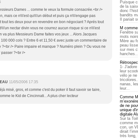
5
Puisque c
de la sais
Messieurs Dames ... comme le veux la formule consacrée.<br />
donc l’his
bandits ma
, mais ce n\\\'est qu\\\'un début et puis ça n\\\'engage pas
Il pariait s
it tout les deux pour en revendre en bon négociant ? Aprés tout
M comme a
 d\\\'un nectar divin vous ne courrez aucun risque si ce n\\\'est
Fenêtre su
en va plus Messieurs Dame faites vos jeux ... Alors Jacques
mots noirs
 100 000 cols ? Entre 6 et 11,50 € avec juste un commentaire de
Mère au f
peau lisse
se ?<br /> Paire impaire et manque ? Numéro plein ? Ou vous ne
sur mes c
ur passer ?<br />
hanches..
Rétrospec
1- J'adore
leur scoot
vélo je n
tricolores
MEAU
11/05/2006 17:35
nanas, les
leur...
déjà misé, gros, et comme c'est du poker il faut savoir se taire,
comme le Kid de Cincinnati... A plus cher lecteur
Comme Ma
m’exonérer
de ne pouv
unique d'
digitale A
Sur la Toi
comme moi
con, un V
dirait l’i
très long,