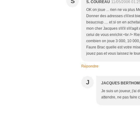
S
S. COUREAU
11/05/2006 01:2
OK on joue ... rien ne va plus 
Donner des adresses c\\\'est bien
beaucoup .... et si on en acheta
mon cher Jacques s\\\'il s\\\'agit
celui de vous enrichir.<br /> Ri
combien on joue 3 000, 10 000,
Faure Brac quelle est votre mi
jouez pas et vous laissez le to
Répondre
J
JACQUES BERTHO
Je suis un joueur, j'ai 
attendre, ne pas faire 