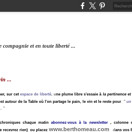
compagnie et en toute liberté ...
n ...
ner, sur cet
espace de liberté
, u
ne plume libre s'essaie à
la pertinence
et
st autour de la Table où l'on partage le pain, le vin et le reste pour
"
un 
.
"
 chroniques chaque matin
abonnez-vous à la newsletter
, colonne de
www.berthomeau.com
e recevrez rien)
ou placez
d
ans vos f