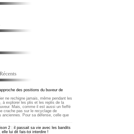
s
 Récents
approche des positions du buveur de
lier ne rechigne jamais, même pendant les
 à explorer les plis et les replis de la
buveur. Mais, comme il est aussi un fieffé
 ne crache pas sur le recyclage de
s anciennes. Pour sa défense, celle que
son 2 : il passait sa vie avec les bandits
lle lui dit fais-toi interdire !