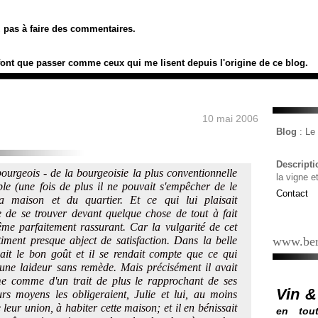
ez pas à faire des commentaires.
font que passer comme ceux qui me lisent depuis l'origine de ce blog.
10 mai 2006
Blog
: L
Descript
bourgeois - de la bourgeoisie la plus conventionnelle
la vigne e
ble (une fois de plus il ne pouvait s'empêcher de le
Contact
 maison et du quartier. Et ce qui lui plaisait
re de se trouver devant quelque chose de tout à fait
e parfaitement rassurant. Car la vulgarité de cet
ntiment presque abject de satisfaction. Dans la belle
www.ber
ait le bon goût et il se rendait compte que ce qui
d'une laideur sans remède. Mais précisément il avait
me comme d'un trait de plus le rapprochant de ses
Vin &
rs moyens les obligeraient, Julie et lui, au moins
leur union, à habiter cette maison; et il en bénissait
en tout