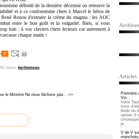
onnisme débridé de la dernière décennie on retrouve la
abilité et à ce conformisme chers à Marcel le héros de
de René Renou d'extraire la crème du magma : les AOC
combat entre le bon goût et la vulgarité. Bien, si vous
Archive
op loin : à vos claviers chers lecteurs car autrement à
écarcasse chaque matin !
0
AU
dans
berthomeau
Articles
Première 
ur le Ministre
Ne nous fâchons pas... >>
Vin…
Votre Tau
mois d’été,
libido du 
ramier, il
chronique
je...
V de V sai
manchots, e