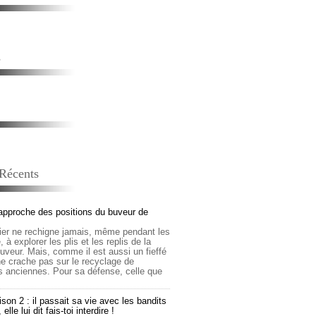
s
 Récents
approche des positions du buveur de
lier ne rechigne jamais, même pendant les
 à explorer les plis et les replis de la
buveur. Mais, comme il est aussi un fieffé
 ne crache pas sur le recyclage de
s anciennes. Pour sa défense, celle que
son 2 : il passait sa vie avec les bandits
lle lui dit fais-toi interdire !