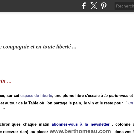
compagnie et en toute liberté ...
n ...
ner, sur cet
espace de liberté
, u
ne plume libre s'essaie à
la pertinence
et
st autour de la Table où l'on partage le pain, le vin et le reste pour
"
un 
.
"
 chroniques chaque matin
abonnez-vous à la newsletter
, colonne de
www.berthomeau.com
e recevrez rien)
ou placez
d
ans vos f