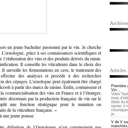
Archive
is un jeune bachelier passionné par le vin. Je cherche
« L’œnologue, grâce à ses connaissances scientifiques et
l’élaboration des vins et des produits dérivés du raisin.
nification. Il conseille les viticulteurs dans le choix des
 Il surveille les fermentations en cave, le traitement des
Articles
l effectue des analyses et procède à des recherches
tion des cépages. L’œnologue peut également être chargé
Première 
alcools à partir des marcs de raisins. Enfin, connaisseur et
Vin…
à la commercialisation des vins en France et à l’étranger.
Votre Tau
rée désormais par la production française de vin sur le
mois d’été,
libido du 
plit une fonction stratégique pour le maintien ou
ramier, il
its de la viticulture française. »
chronique
je...
 à une jeune pousse
V de V sai
manchots, e
te définition de l’Oenologue n’est certainement pas