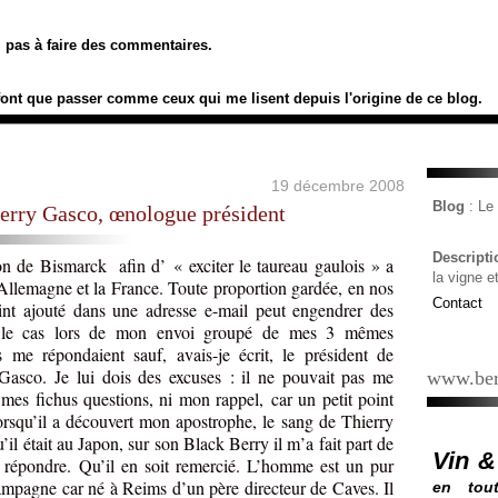
ez pas à faire des commentaires.
font que passer comme ceux qui me lisent depuis l'origine de ce blog.
19 décembre 2008
Blog
: L
erry Gasco, œnologue président
Descript
on de Bismarck
afin d’ « exciter le taureau gaulois » a
la vigne e
’Allemagne et la France. Toute proportion gardée, en nos
Contact
int ajouté dans une adresse e-mail peut engendrer des
ut le cas lors de mon envoi groupé de mes 3 mêmes
me répondaient sauf, avais-je écrit, le président de
asco. Je lui dois des excuses : il ne pouvait pas me
www.ber
 mes fichus questions, ni mon rappel, car un petit point
. Lorsqu’il a découvert mon apostrophe, le sang de Thierry
u’il était au Japon, sur son Black Berry il m’a fait part de
Vin &
 répondre. Qu’il en soit remercié. L’homme est un pur
mpagne car né à Reims d’un père directeur de Caves. Il
en tout