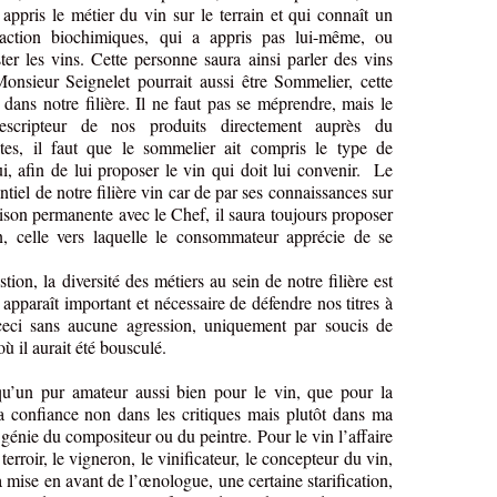
appris le métier du vin sur le terrain et qui connaît un
éaction biochimiques, qui a appris pas lui-même, ou
er les vins. Cette personne saura ainsi parler des vins
Monsieur Seignelet pourrait aussi être Sommelier, cette
 dans notre filière. Il ne faut pas se méprendre, mais le
scripteur de nos produits directement auprès du
es, il faut que le sommelier ait compris le type de
, afin de lui proposer le vin qui doit lui convenir.
Le
iel de notre filière vin car de par ses connaissances sur
aison permanente avec le Chef, il saura toujours proposer
in, celle vers laquelle le consommateur apprécie de se
tion, la diversité des métiers au sein de notre filière est
 apparaît important et nécessaire de défendre nos titres à
ceci sans aucune agression, uniquement par soucis de
où il aurait été bousculé.
qu’un pur amateur aussi bien pour le vin, que pour la
a confiance non dans les critiques mais plutôt dans ma
génie du compositeur ou du peintre. Pour le vin l’affaire
terroir, le vigneron, le vinificateur, le concepteur du vin,
a mise en avant de l’œnologue, une certaine starification,