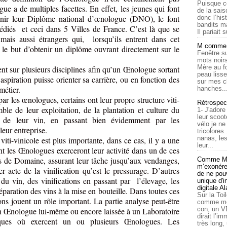
Puisque c
ue a de multiples facettes. En effet, les jeunes qui font
de la sais
enir leur Diplôme national d’œnologue (DNO), le font
donc l’his
bandits ma
édiés
et ceci dans 5 Villes de France. C’est là que se
Il pariait s
 mais aussi étrangers qui,
lorsqu’ils entrent dans cet
M comme a
 le but d’obtenir un diplôme ouvrant directement sur le
Fenêtre su
mots noirs
Mère au f
tent sur plusieurs disciplines afin qu’un Œnologue sortant
peau lisse
aspiration puisse orienter sa carrière, ou en fonction des
sur mes c
métier.
hanches..
par les œnologues, certains ont leur propre structure viti-
Rétrospec
ble de leur exploitation, de la plantation et culture du
1- J'adore
leur scoot
n de leur vin, en passant bien évidemment par les
vélo je n
 leur entreprise.
tricolores
nanas, les
iti-vinicole est plus importante, dans ce cas, il y a une
leur...
nt les Œnologues exerceront leur activité dans un de ces
rs de Domaine, assurant leur tâche jusqu’aux vendanges,
Comme Ma
m’exonérer
r acte de la vinification qu’est le pressurage. D’autres
de ne pouv
 du vin, des vinifications en passant par
l’élevage, les
unique d'
digitale A
réparation des vins à la mise en bouteille. Dans toutes ces
Sur la Toi
ons jouent un rôle important. La partie analyse peut-être
comme moi
con, un V
r un Œnologue lui-même ou encore laissée à un Laboratoire
dirait l’i
ques où exercent un ou plusieurs Œnologues. Les
très long,