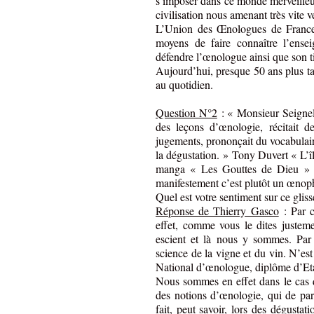
s’imposer dans ce monde merveilleu
civilisation nous amenant très vite ve
L’Union des Œnologues de France, 
moyens de faire connaître l’ense
défendre l’œnologue ainsi que son ti
Aujourd’hui, presque 50 ans plus ta
au quotidien.
Question N°2
: « Monsieur Seignele
des leçons d’œnologie, récitait d
jugements, prononçait du vocabulaire 
la dégustation. » Tony Duvert « L’î
manga « Les Gouttes de Dieu » 
manifestement c’est plutôt un œnophi
Quel est votre sentiment sur ce gli
Réponse de Thierry Gasco
: Par c
effet, comme vous le dites justem
escient et là nous y sommes. Par 
science de la vigne et du vin. N’e
National d’œnologue, diplôme d’Eta
Nous sommes en effet dans le cas q
des notions d’œnologie, qui de par 
fait, peut savoir, lors des dégustati