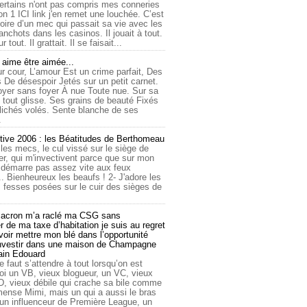
ertains n'ont pas compris mes conneries
on 1 ICI link j'en remet une louchée. C’est
toire d’un mec qui passait sa vie avec les
nchots dans les casinos. Il jouait à tout.
ur tout. Il grattait. Il se faisait...
ime être aimée...
r cour, L’amour Est un crime parfait, Des
 De désespoir Jetés sur un petit carnet.
oyer sans foyer À nue Toute nue. Sur sa
 tout glisse. Ses grains de beauté Fixés
lichés volés. Sente blanche de ses
.
tive 2006 : les Béatitudes de Berthomeau
 les mecs, le cul vissé sur le siège de
er, qui m'invectivent parce que sur mon
e démarre pas assez vite aux feux
... Bienheureux les beaufs ! 2- J'adore les
 fesses posées sur le cuir des sièges de
cron m’a raclé ma CSG sans
 de ma taxe d’habitation je suis au regret
oir mettre mon blé dans l’opportunité
investir dans une maison de Champagne
lain Edouard
le faut s’attendre à tout lorsqu’on est
 un VB, vieux blogueur, un VC, vieux
D, vieux débile qui crache sa bile comme
mmense Mimi, mais un qui a aussi le bras
 un influenceur de Première League, un