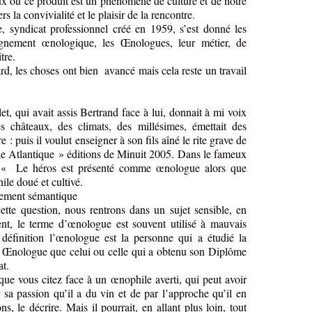
x où ce produit est un phénomène de culture et de notre
rs la convivialité et le plaisir de la rencontre.
syndicat professionnel créé en 1959, s’est donné les
ignement œnologique, les Œnologues, leur métier, de
tre.
rd, les choses ont bien
avancé mais cela reste un travail
t, qui avait assis Bertrand face à lui, donnait à mi voix
es châteaux, des climats, des millésimes, émettait des
: puis il voulut enseigner à son fils aîné le rite grave de
le Atlantique » éditions de Minuit 2005. Dans le fameux
« Le héros est présenté comme œnologue alors que
le doué et cultivé.
ssement sémantique
ette question, nous rentrons dans un sujet sensible, en
ent, le terme d’œnologue est souvent utilisé à mauvais
définition l’œnologue est la personne qui a étudié la
st Œnologue que celui ou celle qui a obtenu son Diplôme
t.
ue vous citez face à un œnophile averti, qui peut avoir
sa passion qu’il a du vin et de par l’approche qu’il en
ons, le décrire. Mais il pourrait, en allant plus loin, tout