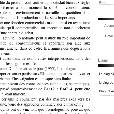
é du produit, vont vérifier qu’il satisfait bien aux règles
gars...
 préserver à tout moment la santé du consommateur.
 de son environnement et travaille au quotidien dans
r confier la production sur les sites importants.
er une fonction commerciale mettant ainsi en avant avec
Abonne
duits qu’il commercialise, ou encore en tant qu’acheteur
une centrale d’achat.
Email
 l’activité, l’œnologue peut assurer un rôle important de
ontre du consommateur, et apportant son aide aux
ainsi amené, dans ce cadre là à animer des dégustations
s vins.
 aussi dans de nombreuses interprofessions, dans des
Liens
tous les organismes d’état.
otre Diplôme ait vu le jour (1955), l’œnologue,
pporter son expertise aux Elaborateurs par les analyses et
Le blog d'
champ d’investigation est presque sans limite.
le blog d
 haut niveau des connaissances techniques, scientifiques,
st passé progressivement de Bac+2 à BAC+4, pour être
Blog d'He
 niveau mastère.
certains le souhaitent, par des mastères axés vers les
lité, voire des approches commerciales et marketing.
 qu’ils ont du vin, font que l’œnologue ne pouvait que