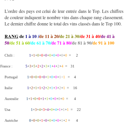
L’ordre des pays est celui de leur entrée dans le Top. Les chiffres
de couleur indiquent le nombre vins dans chaque rang classement.
Le dernier chiffre donne le total des vins classés dans le Top 100.
RANG
de
1 à 10 /
de 11 à 20/
de 21 à 30/
de 31 à 40/
de 41 à
50
/de 51 à 60
/de 61 à 70/
de 71 à 80/
de 81 à 90/
de 91 à 100
Chili :
1
+
1
+
0
+
0
+
0
+
0
+
0
+
0
+
0
+
0
=
2
France :
5
+
3
+
5
+
2
+
2
+
3
+
1
+
4
+
2
+
4
=
31
Portugal
1
+
0
+
0
+
0
+
0
+
1
+
0
+
0
+
1+
1
=
4
Italie
1
+
2
+
1
+
1
+
2
+
2
+
1
+
3
+
2
+
1
=
16
Australie
1
+
1
+
0
+
0
+
1
+
1
+
0
+
0
+
0
+
0
=
4
Usa
1
+
3
+
4
+
3
+
4
+
0
+
4
+
1
+
1
+
1
=
22
Autriche
0
+
0
+
0
+
1
+
0
+
0
+
0
+
0
+
1
+
2
=
4