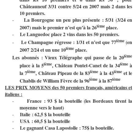
Châteauneuf 3/31 contre 5/24 en 2007 mais 2 dans les
10 premiers.
La Bourgogne un peu plus présente : 5/31 (3/24 en
-
ième
2007) mais le premier n’est qu’à la 26
place.
Le Languedoc place 2 vins dans les 50 premiers.
-
ième
Le Champagne régresse : 1/31 et n’est que 77
(en
-
ième
2007 2/24 et un une 10
place.
ième
Les abonnés : Vieux Télégraphe qui passe de la 20
ième
ième
place à la 5
, Château Pontet-Canet de la 34
à
ième
ième
ième
la 7
, Château Pipeau de la 83
à la 43
et le
ième
ième
Chablis de William Fèvre de la 96
à la 87
LES PRIX MOYENS des 50 premiers français, américains et
italiens :
France : 93 $ la bouteille (les Bordeaux tirent la
-
moyenne vers le haut)
Italie : 62,5 $ la bouteille
-
USA : 60,5 $ la bouteille
-
Le gagnant Casa Lapostolle : 75$ la bouteille.
-