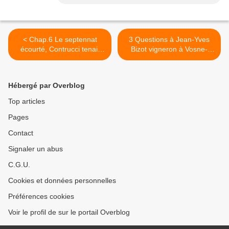
< Chap.6 Le septennat
3 Questions à Jean-Yves
écourté, Contrucci tenait
Bizot vigneron à Vosne-
table ouverte chez Ledoyen
Romanée >
Hébergé par Overblog
Top articles
Pages
Contact
Signaler un abus
C.G.U.
Cookies et données personnelles
Préférences cookies
Voir le profil de sur le portail Overblog