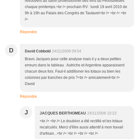
retrouvent au salon professionnel des vins du Fenouillèdes
chaque printemps.<br /> prochain RV : lundi 19 avril 2010 de
9h à 19h au Palais des Congrès de Tautavel<br /> <br /> <br
/>
Répondre
D
David Cobbold
24/11/2008 09:54
Bravo Jacques pour cette analyse mais il y a deux petites
erreurs dans le tableau : Autriche et Argentine apparaissent
chacun deux fois. Faut-il additioner les totaux ou bien les
colonnes par tranches de prix ?<br /> amicalement<br />
David
Répondre
J
JACQUES BERTHOMEAU
24/11/2008 10:22
<br /> <br /> Le doublon a été rectifié et les totaux
recalculés. Merci d'être aussi attentif à mon travail
d'artisan...<br /> <br /> <br /> <br />