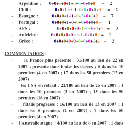
Argentine :
0
+
0
+
1
+
0
+
1
+
0
+
0
+
0
+
0
+
0
=
2
-
Chili :
0
+
0
+
1
+
0
+
1
+
0
+
0
+
0
+
0
+
0
=
2
-
Espagne :
0
+
0
+
0
+
1
+
1
+
0
+
2
+
0
+
1
+
2
=
7
-
Portugal :
0
+
0
+
0
+
1
+
0
+
0
+
0
+
0
+
0
+
0
=
1
-
AFS :
0
+
0
+
0
+
0
+
0
+
1
+
0
+
0
+
1
+
1
=
3
-
Autriche :
0
+
0
+
0
+
0
+
0
+
0
+
1
+
0
+
0
+
0
=
1
-
Grèce :
0
+
0
+
0
+
0
+
0
+
0
+
0
+
0
+
1
+
1
=
2
-
COMMENTAIRES
:
la France plus présente : 31/100 au lieu de 22 en
-
2007 ; présente dans toutes les classes ; 5 dans les 10
premiers (4 en 2007) ; 17 dans les 50 premiers (12 en
2007)
les USA en retrait : 22/100 au lieu de 25 en 2007 ; 1
-
dans les 10 premiers (3 en 2007) ; 15 dans les 50
premiers (18 en 2007)
l’Italie progresse : 16/100 au lieu de 13 en 2007 ; 1
-
dans les 5 premiers (2 en 2007) ; 7 dans les 50
premiers (4 en 2007)
l’Australie stagne : 4/100 au lieu de 6 en 2007 ; 1 dans
-