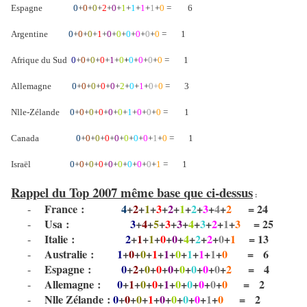
Espagne
0
+
0
+
0
+
2
+
0
+
1
+
1
+
1
+
1
+
0
=
6
Argentine
0
+
0
+
0
+
1
+
0
+
0
+
0
+
0
+
0
+
0
=
1
Afrique du Sud
0
+
0
+
0
+
0
+
1
+
0
+
0
+
0
+
0
+
0
=
1
Allemagne
0
+
0
+
0
+
0
+
0
+
2
+
0
+
1
+
0+
0
=
3
Nlle-Zélande
0
+
0
+
0
+
0
+
0
+
0
+
1
+
0
+
0
+
0
=
1
Canada
0
+
0
+
0
+
0
+
0
+
0
+
0
+
0
+
1
+
0
=
1
Israël
0
+
0
+
0
+
0
+
0
+
0
+
0
+
0
+
0
+
1
=
1
Rappel du Top 2007 même base que ci-dessus
:
France :
4
+
2
+
1
+
3
+
2
+
1
+
2
+
3
+
4
+
2
= 24
-
Usa :
3
+
4
+
5
+
3
+
3
+
4
+
3
+
2
+
1
+
3
= 25
-
Italie :
2
+
1
+
1
+
0
+
0
+
4
+
2
+
2
+
0
+
1
= 13
-
Australie :
1
+
0
+
0
+
1
+
1
+
0
+
1
+
1
+
1
+
0
=
6
-
Espagne :
0
+
2
+
0
+
0
+
0
+
0
+
0
+
0
+
0
+
2
=
4
-
Allemagne :
0
+
1
+
0
+
0
+
1
+
0
+
0
+
0
+
0
+
0
=
2
-
Nlle Zélande :
0
+
0
+
0
+
1
+
0
+
0
+
0
+
0
+
1
+
0
=
2
-