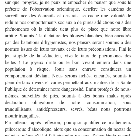
sur quel progrès, je ne peux m’empêcher de penser que sous le
prétexte de l’observation scientifique, derrière les caméras de
surveillance des écureuils et des rats, se cache une volonté de
réduire nos comportements sociaux à de pures addictions ou à des
phénomènes où la chimie tient plus de place que notre libre
arbitre. Soumis à la dictature des blouses blanches, bien encadrés
par des bataillons d’hygiénistes, nos plaisirs seront soumis à des
normes issues de leurs travaux et de leurs préconisations. Fini le
jeu stupide de la séduction, vive le taux de phéromones des
belles ! Le joyeux drille ou le bon vivant entrera dans une
population à risque. Jouir sans entrave constituera un
comportement déviant. Nous serons fichés, encartés, soumis à
plein de taux divers et variés permettant aux maîtres de la Santé
Publique de déterminer notre dangerosité. Enfin protégés de nous-
mêmes, surveillés de près, soumis à des bonus malus après
déclaration obligatoire de notre consommation, sous
tranquillisants, antidépresseurs, sevrés, béats nous pourrons
mourir tranquilles.
Par ailleurs, après réflexion, pourquoi qualifier ce malheureux
ptilocerque d’alcoolique, alors que sa consommation du nectar de
palmier, même s’il lui fait atteindre un taux d’alcoolémie record,