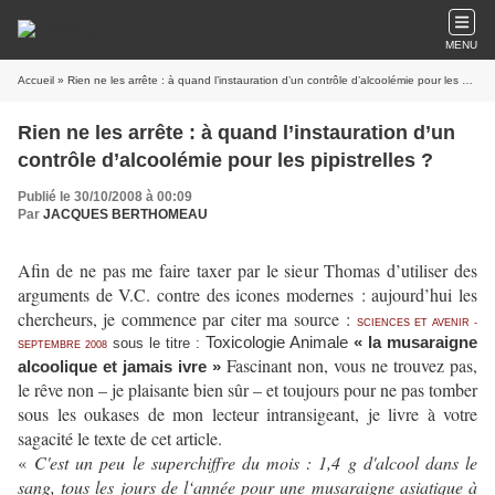
MENU
Accueil
» Rien ne les arrête : à quand l’instauration d’un contrôle d’alcoolémie pour les pipistrelles ?
Rien ne les arrête : à quand l’instauration d’un
contrôle d’alcoolémie pour les pipistrelles ?
Publié le 30/10/2008 à 00:09
Par
JACQUES BERTHOMEAU
Afin de ne pas me faire taxer par le sieur Thomas d’utiliser des
arguments de V.C. contre des icones modernes : aujourd’hui les
chercheurs, je commence par citer ma source :
SCIENCES ET AVENIR -
Toxicologie Animale
« la musaraigne
sous le titre :
SEPTEMBRE 2008
Fascinant non, vous ne trouvez pas,
alcoolique et jamais ivre »
le rêve non – je plaisante bien sûr – et toujours pour ne pas tomber
sous les oukases de mon lecteur intransigeant, je livre à votre
sagacité le texte de cet article.
«
C'est un peu le superchiffre du mois : 1,4 g d'alcool dans le
sang, tous les jours de l‘année pour une musaraigne asiatique à