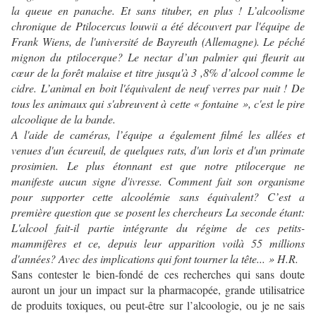
la queue en panache. Et sans tituber, en plus ! L’alcoolisme
chronique de Ptilocercus louwii a été découvert par l'équipe de
Frank Wiens, de l'université de Bayreuth (Allemagne). Le péché
mignon du ptilocerque? Le nectar d’un palmier qui fleurit au
cœur de la forêt malaise et titre jusqu'à 3 ,8% d’alcool comme le
cidre. L’animal en boit l'équivalent de neuf verres par nuit ! De
tous les animaux qui s'abreuvent à cette « fontaine », c'est le pire
alcoolique de la bande.
A l'aide de caméras, l’équipe a également filmé les allées et
venues d'un écureuil, de quelques rats, d'un loris et d'un primate
prosimien. Le plus étonnant est que notre ptilocerque ne
manifeste aucun signe d'ivresse. Comment fait son organisme
pour supporter cette alcoolémie sans équivalent? C’est a
première question que se posent les chercheurs La seconde étant:
L'alcool fait-il partie intégrante du régime de ces petits-
mammifères et ce, depuis leur apparition voilà 55 millions
d'années? Avec des implications qui font tourner la tête... » H.R.
Sans contester le bien-fondé de ces recherches qui sans doute
auront un jour un impact sur la pharmacopée, grande utilisatrice
de produits toxiques, ou peut-être sur l’alcoologie, ou je ne sais