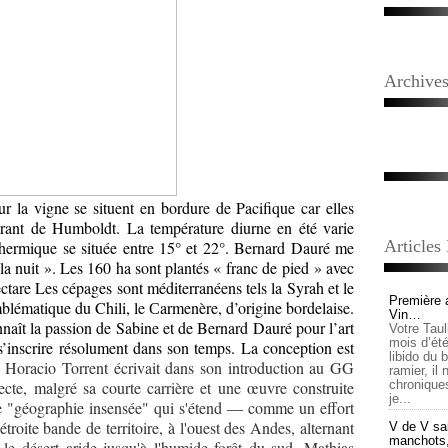
Archive
ur la vigne se situent en bordure de Pacifique car elles
urant de Humboldt. La température diurne en été varie
Articles
 thermique se située entre 15° et 22°. Bernard Dauré me
 la nuit ». Les 160 ha sont plantés « franc de pied » avec
ctare Les cépages sont méditerranéens tels la Syrah et le
Première 
blématique du Chili, le
armenère
, d’origine bordelaise.
C
Vin…
naît la passion de Sabine et de Bernard Dauré pour l’art
Votre Tau
mois d’été,
s’inscrire résolument dans son temps. La conception est
libido du 
Horacio Torrent écrivait dans son introduction au GG
ramier, il
ecte, malgré sa courte carrière et une œuvre construite
chronique
je...
ette "géographie insensée" qui s'étend — comme un effort
roite bande de territoire, à l'ouest des Andes, alternant
V de V sai
manchots, e
 le désert aride jusqu'à l'humide forêt du sud. Mathias