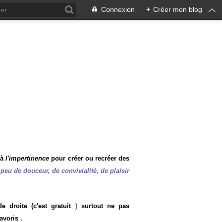
Connexion
+
Créer mon blog
 à
l'impertinence
pour créer ou recréer des
peu de douceur, de convivialité, de plaisir
 droite (c'est gratuit
)
surtout ne pas
avoris .