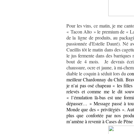
Pour les vins, ce matin, je me cant
« Tacon Alto » le premium de « Las
de la ligne de produits, au packagi
passionnée d'Estelle Dauré). Né av
Cueillis tôt le matin dans des cagette
le jus fermente dans des barriques 
bout de 4 mois.
Je devrais écr
chaussure, ocre et jaune, à mi-chemi
diable le coquin à séduit lors du
con
meilleur Chardonnay du Chili. Bravo
je n’ai pas osé chapeau « les fille
relevés et comme me le dit souve
« l’émulation là-bas est une form
dépasser… » Message passé à tous
Monde que des « privilégiés ». Aut
plus que confortée par nos prod
m’amène à revenir à Cases de Pène 