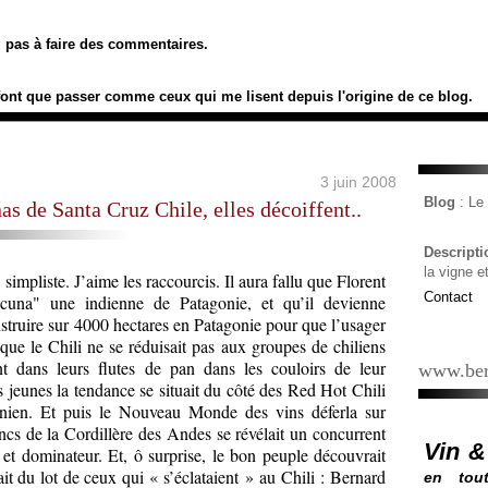
ez pas à faire des commentaires.
font que passer comme ceux qui me lisent depuis l'origine de ce blog.
3 juin 2008
Blog
: L
s de Santa Cruz Chile, elles décoiffent..
Descript
la vigne e
impliste. J’aime les raccourcis. Il aura fallu que Florent
Contact
na" une indienne de Patagonie, et qu’il devienne
onstruire sur 4000 hectares en Patagonie pour que l’usager
ue le Chili ne se réduisait pas aux groupes de chiliens
nt dans leurs flutes de pan dans les couloirs de leur
www.ber
s jeunes la tendance se situait du côté des Red Hot Chili
rnien. Et puis le Nouveau Monde des vins déferla sur
ancs de la Cordillère des Andes se révélait un concurrent
Vin &
et dominateur. Et, ô surprise, le bon peuple découvrait
it du lot de ceux qui « s’éclataient » au Chili : Bernard
en tout