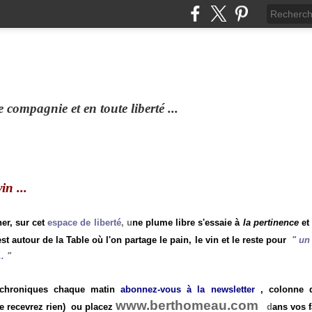
compagnie et en toute liberté ...
n ...
ner, sur cet
espace de liberté
, u
ne plume libre s'essaie à
la pertinence
et
st autour de la Table où l'on partage le pain, le vin et le reste pour
"
un 
.
"
 chroniques chaque matin
abonnez-vous à la newsletter
, colonne de
www.berthomeau.com
e recevrez rien)
ou placez
d
ans vos f