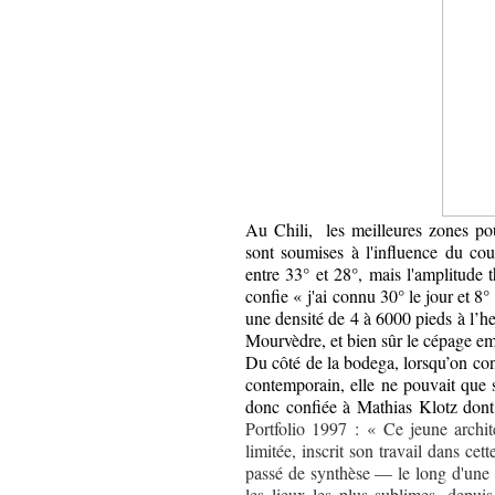
Au Chili,
les meilleures zones po
sont soumises à l'influence du co
entre 33° et 28°, mais l'amplitude
confie « j'ai connu 30° le jour et 8°
une densité de 4 à 6000 pieds à l’he
Mourvèdre, et bien sûr le cépage em
Du côté de la bodega, lorsqu’on con
contemporain, elle ne pouvait que 
donc confiée à Mathias Klotz dont
Portfolio 1997 : « Ce jeune archit
limitée, inscrit son travail dans c
passé de synthèse — le long d'une ét
les lieux les plus sublimes, depuis