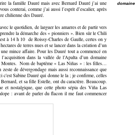
crire la famille Dauré mais avec Bernard Dauré j’ai une
domaine 
ous conterai, comme j’ai aussi l’esprit d’escalier, après
re chilienne des Dauré.
vec le quotidien, de larguer les amarres et de partir vers
prendre la démarche des « pionniers ». Bien sûr le Chili
’est à 14 h 10
de Roissy-Charles de Gaulle, certes on y
hectares de terres nues et se lancer dans la création d’un
s une mince affaire. Pour les Dauré tout a commencé en
l’acquisition dans la vallée de l’Apalta d’un domaine
a Montes.
Nom de baptême « Las Niñas » : les filles…
un zeste de dévergondage mais aussi reconnaissance que
i c'est Sabine Dauré qui donne le la ; je confirme, celles
Bernard, et sa fille Estelle, ont du caractère. Beaucoup.
e et nostalgique, que cette photo sépia des Viña Las
alope : avant de parler du flacon il me faut commencer