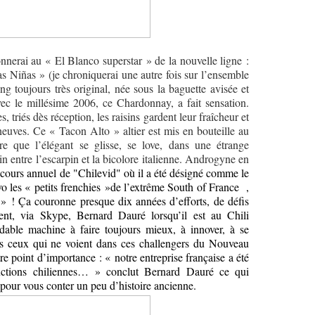
onnerai au « El Blanco superstar » de la nouvelle ligne :
 Niñas » (je chroniquerai une autre fois sur l’ensemble
ng toujours très original, née sous la baguette avisée et
ec le millésime 2006, ce Chardonnay, a fait sensation.
s, triés dès réception, les raisins gardent leur fraîcheur et
neuves. Ce « Tacon Alto » altier est mis en bouteille au
ire que l’élégant se glisse, se love, dans une étrange
n entre l’escarpin et la bicolore italienne. Androgyne en
cours annuel de "Chilevid" où il a été désigné comme le
 les « petits frenchies »de l’extrême South of France ,
s » ! Ça couronne presque dix années d’efforts, de défis
nt, via Skype, Bernard Dauré lorsqu’il est au Chili
idable machine à faire toujours mieux, à innover, à se
 ceux qui ne voient dans ces challengers du Nouveau
re point d’importance :
« notre entreprise française a été
uctions chiliennes… » conclut Bernard Dauré ce qui
pour vous conter un peu d’histoire ancienne.