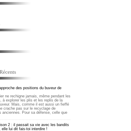
s
 Récents
approche des positions du buveur de
lier ne rechigne jamais, même pendant les
 à explorer les plis et les replis de la
buveur. Mais, comme il est aussi un fieffé
 ne crache pas sur le recyclage de
s anciennes. Pour sa défense, celle que
son 2 : il passait sa vie avec les bandits
lle lui dit fais-toi interdire !