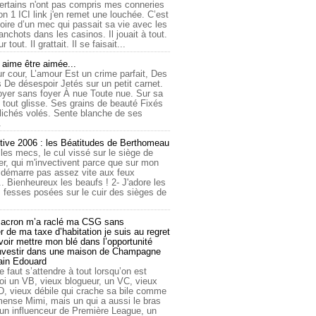
ertains n'ont pas compris mes conneries
on 1 ICI link j'en remet une louchée. C’est
toire d’un mec qui passait sa vie avec les
nchots dans les casinos. Il jouait à tout.
ur tout. Il grattait. Il se faisait...
ime être aimée...
r cour, L’amour Est un crime parfait, Des
 De désespoir Jetés sur un petit carnet.
oyer sans foyer À nue Toute nue. Sur sa
 tout glisse. Ses grains de beauté Fixés
lichés volés. Sente blanche de ses
.
tive 2006 : les Béatitudes de Berthomeau
 les mecs, le cul vissé sur le siège de
er, qui m'invectivent parce que sur mon
e démarre pas assez vite aux feux
... Bienheureux les beaufs ! 2- J'adore les
 fesses posées sur le cuir des sièges de
cron m’a raclé ma CSG sans
 de ma taxe d’habitation je suis au regret
oir mettre mon blé dans l’opportunité
investir dans une maison de Champagne
lain Edouard
le faut s’attendre à tout lorsqu’on est
 un VB, vieux blogueur, un VC, vieux
D, vieux débile qui crache sa bile comme
mmense Mimi, mais un qui a aussi le bras
 un influenceur de Première League, un