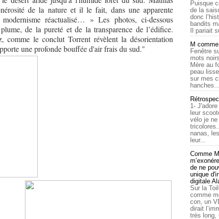
Puisque c
nérosité de la nature et il le fait, dans une apparente
de la sais
donc l’his
un modernisme réactualisé… » Les photos, ci-dessous
bandits ma
lume, de la pureté et de la transparence de l’édifice.
Il pariait s
z, comme le conclut Torrent révèlent la désorientation
M comme a
apporte une profonde bouffée d'air frais du sud."
Fenêtre su
mots noirs
Mère au f
peau lisse
sur mes c
hanches..
Rétrospec
1- J'adore
leur scoot
vélo je n
tricolores
nanas, les
leur...
Comme Ma
m’exonérer
de ne pouv
unique d'
digitale A
Sur la Toi
comme moi
con, un V
dirait l’i
très long,