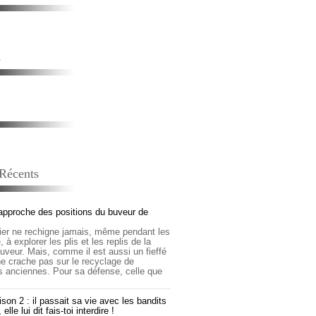
s
 Récents
approche des positions du buveur de
lier ne rechigne jamais, même pendant les
 à explorer les plis et les replis de la
buveur. Mais, comme il est aussi un fieffé
 ne crache pas sur le recyclage de
s anciennes. Pour sa défense, celle que
son 2 : il passait sa vie avec les bandits
lle lui dit fais-toi interdire !