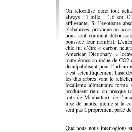
On relocalise donc tout acha
always : 1 mile = 1,6 km. C’e
affligeante. Si l’égotisme abs
globalisées, provoque ou accou
nous sont vraiment déboussolé
boussole leur nombril. L’enfe
chic fut d’être « carbon neut
American Dictionary, « locav
toute émission indue de CO2 en
déculpabilisant pour l’urbain i
c’est scientifiquement hasard
les dits arbres vont le relâch
localisme alimentaire forme n
produisent rien, ou presque (o
toits de Manhattan), de l’aut
luxe de nantis, même si la co
sont pas à proprement parlé des
Que nous nous interrogions sur