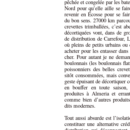
pêchée et congelée par les bat
Nord pour qu’elle aille se fai
revenir en Écosse pour se fai
du bon sens. 27000 km parcou
crevettes trimballées, c’est a
décortiquées vont, dans de gr
de distribution de Carrefour, 
où pleins de petits urbains ou 
acheter pour les entasser dans 
cher. Pour autant je ne demand
boulonnais (les boulonnais fla
poissonniers des belles crevet
sitôt consommées, mais conve
geste épuisant de décortiquer c
en bouffer en toute saison,
produites à Almeria et errant
comme bien d’autres produits 
dits modernes.
Tout aussi absurde est l’isolat
constituer une alternative cré
distribution qui déconnecten