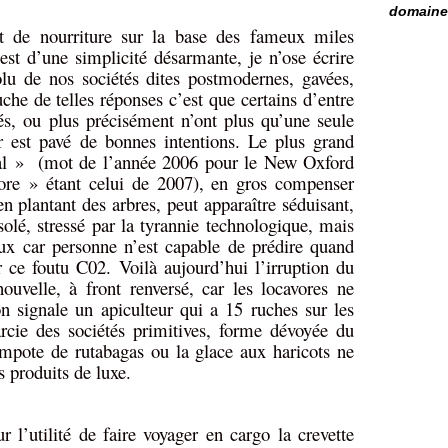
domaine 
t de nourriture sur la base des fameux miles
st d’une simplicité désarmante, je n’ose écrire
olu de nos sociétés dites postmodernes, gavées,
che de telles réponses c’est que certains d’entre
s, ou plus précisément n’ont plus qu’une seule
r est pavé de bonnes intentions. Le plus grand
ral »
(mot de l’année 2006 pour le New Oxford
ore » étant celui de 2007), en gros compenser
 plantant des arbres, peut apparaître séduisant,
solé, stressé par la tyrannie technologique, mais
eux car personne n’est capable de prédire quand
er ce foutu C02. Voilà aujourd’hui l’irruption du
ouvelle, à front renversé, car les locavores ne
n signale un apiculteur qui a 15 ruches sur les
arcie des sociétés primitives, forme dévoyée du
mpote de rutabagas ou la glace aux haricots ne
 produits de luxe.
 l’utilité de faire voyager en cargo la crevette