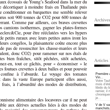
eaux écossais de Young’s Seafood dans la mer du
re décortiquer à moindre frais en Thaïlande puis
re conditionner en barquettes me semble relever
rus soit 900 tonnes de CO2 pour 600 tonnes de
Archive
berrant. Comme par ailleurs, ces braves crevettes
os camions isothermes, gagner les plates-formes
Leclerc&Cie, pour être rééclatées vers les hypers
de petits ruraux avec leurs petites autos iront les
leurs congélos, la plaisanterie coûte encore plus
e pas de ressusciter les chasse-marées et leurs
tulent, donc CO2) pour ramener sur nos étals de
tes bien fraîches, sitôt pêchées, sitôt achetées,
Articles
nez-en, tout ce gâchis, pour « économiser » le
es foutues crevettes à deux balles et pour pouvoir
 confine à l’absurde. Le voyage des tomates
Première 
Vin…
 dans la vaste Europe participent elles aussi,
Votre Tau
frais, à l’absurdité des modes de distribution,
mois d’été,
libido du 
ramier, il
chronique
je...
ionnisme alimentaire des locavores car il ne peut
dible aux dérives actuelles liées à des modes de
V de V sai
manchots, e
t la majorité des consommateurs du rythme des