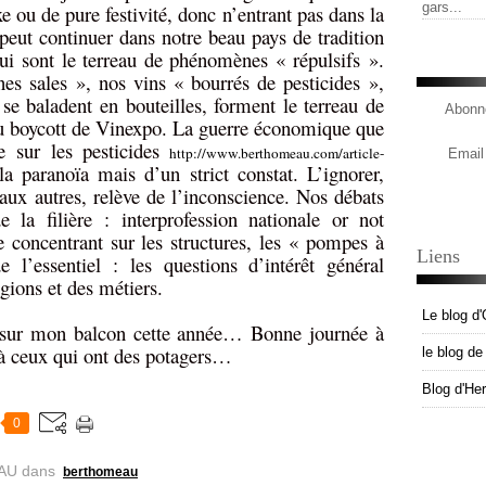
gars...
e ou de pure festivité, donc n’entrant pas dans la
 peut continuer dans notre beau pays de tradition
qui sont le terreau de phénomènes « répulsifs ».
es sales », nos vins « bourrés de pesticides »,
se baladent en bouteilles, forment le terreau de
Abonne
au boycott de Vinexpo. La guerre économique que
 sur les pesticides
http://www.berthomeau.com/article-
Email
la paranoïa mais d’un strict constat. L’ignorer,
aux autres, relève de l’inconscience. Nos débats
 la filière : interprofession nationale or not
se concentrant sur les structures, les « pompes à
Liens
 l’essentiel : les questions d’intérêt général
ions et des métiers.
Le blog d'
s sur mon balcon cette année… Bonne journée à
 à ceux qui ont des potagers…
le blog d
Blog d'He
0
AU
dans
berthomeau