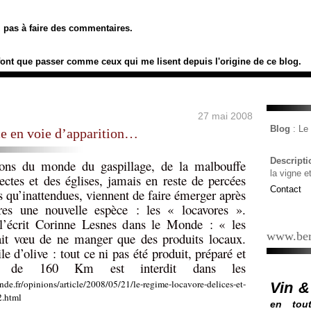
ez pas à faire des commentaires.
font que passer comme ceux qui me lisent depuis l'origine de ce blog.
27 mai 2008
Blog
: L
ce en voie d’apparition…
Descript
ons du monde du gaspillage, de la malbouffe
la vigne e
sectes et des églises, jamais en reste de percées
Contact
s qu’inattendues, viennent de faire émerger après
res une nouvelle espèce : les « locavores ».
crit Corinne Lesnes dans le Monde : « les
www.ber
ait vœu de ne manger que des produits locaux.
le d’olive : tout ce ni pas été produit, préparé et
n de 160 Km est interdit dans les
de.fr/opinions/article/2008/05/21/le-regime-locavore-delices-et-
Vin &
2.html
en tout