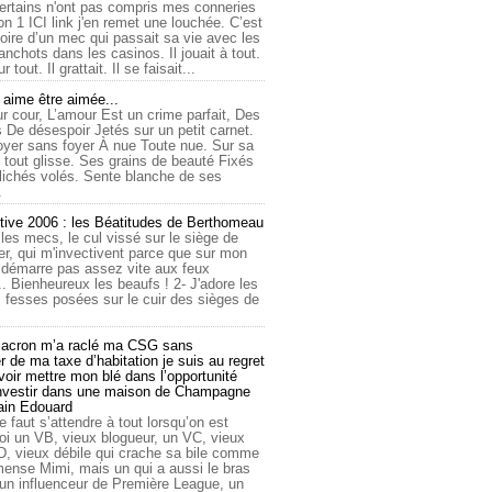
ertains n'ont pas compris mes conneries
on 1 ICI link j'en remet une louchée. C’est
toire d’un mec qui passait sa vie avec les
nchots dans les casinos. Il jouait à tout.
ur tout. Il grattait. Il se faisait...
ime être aimée...
r cour, L’amour Est un crime parfait, Des
 De désespoir Jetés sur un petit carnet.
oyer sans foyer À nue Toute nue. Sur sa
 tout glisse. Ses grains de beauté Fixés
lichés volés. Sente blanche de ses
.
tive 2006 : les Béatitudes de Berthomeau
 les mecs, le cul vissé sur le siège de
er, qui m'invectivent parce que sur mon
e démarre pas assez vite aux feux
... Bienheureux les beaufs ! 2- J'adore les
 fesses posées sur le cuir des sièges de
cron m’a raclé ma CSG sans
 de ma taxe d’habitation je suis au regret
oir mettre mon blé dans l’opportunité
investir dans une maison de Champagne
lain Edouard
le faut s’attendre à tout lorsqu’on est
 un VB, vieux blogueur, un VC, vieux
D, vieux débile qui crache sa bile comme
mmense Mimi, mais un qui a aussi le bras
 un influenceur de Première League, un