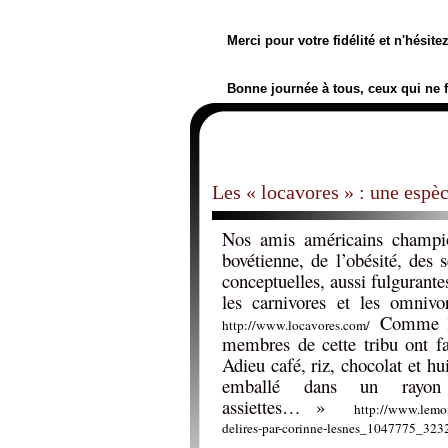
Merci pour votre fidélité et n'hésit
Bonne journée à tous, ceux qui ne 
Les « locavores » : une espè
Nos amis américains champi
bovétienne, de l’obésité, des 
conceptuelles, aussi fulgurante
les carnivores et les omnivo
Comme l’é
http://www.locavores.com/
membres de cette tribu ont f
Adieu café, riz, chocolat et hui
emballé dans un rayo
assiettes… »
http://www.lemon
delires-par-corinne-lesnes_1047775_323