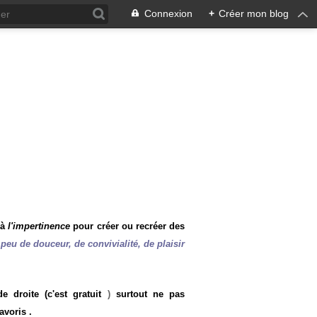
Connexion
+
Créer mon blog
 à
l'impertinence
pour créer ou recréer des
peu de douceur, de convivialité, de plaisir
 droite (c'est gratuit
)
surtout ne pas
avoris .