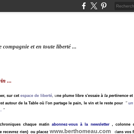
compagnie et en toute liberté ...
n ...
ner, sur cet
espace de liberté
, u
ne plume libre s'essaie à
la pertinence
et
st autour de la Table où l'on partage le pain, le vin et le reste pour
"
un 
.
"
 chroniques chaque matin
abonnez-vous à la newsletter
, colonne de
www.berthomeau.com
e recevrez rien)
ou placez
d
ans vos f