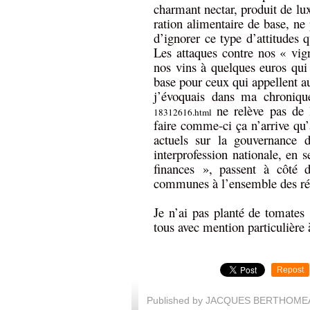
charmant nectar, produit de lux
ration alimentaire de base, ne
d’ignorer ce type d’attitudes 
Les attaques contre nos « vign
nos vins à quelques euros qui 
base pour ceux qui appellent 
j’évoquais dans ma chronique
ne relève pas de 
18312616.html
faire comme-ci ça n’arrive qu’
actuels sur la gouvernance de
interprofession nationale, en 
finances », passent à côté de
communes à l’ensemble des rég
Je n’ai pas planté de tomate
tous avec mention particulière
Repost
Published by JACQUES BERTHOME