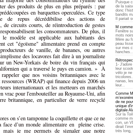
Puisque c
ter des produits de plus en plus préparés : par
de la sais
donc l’his
rédécoupées en barquettes operculées. Ce type
bandits ma
te de repus décrédibilise des actions de
Il pariait s
, de circuits courts, de réintroduction de gestes
M comme a
 responsabilisent les consommateurs. De plus, il
Fenêtre su
mots noirs
 le modèle est applicable aux habitants des
Mère au f
nt cet "égoïsme" alimentaire prend en compte
peau lisse
sur mes c
s producteurs de vanille, de bananes, ou autres
hanches..
implisme des locavores fait dire à un journaliste
Rétrospec
our un New-Yorkais de boire du vin français qui
1- J'adore
alifornien qui a traversé le pays en camion. »
À
leur scoot
vélo je n
appeler que nos voisins britanniques avec le
tricolores
t ressources (WRAP) qui finance depuis 2006 un
nanas, les
leur...
teurs internationaux et les metteurs en marchés
en vrac pour l'embouteiller au Royaume-Uni, afin
Comme Ma
m’exonérer
re britannique, en particulier de verre recyclé
de ne pouv
unique d'
digitale A
Sur la Toi
ores on s’en tamponne la coquillette et que ce ne
comme moi
con, un V
la face d’un monde alimentaire en
pleine crise.
dirait l’i
e mais je me permets de signaler que notre
très long,