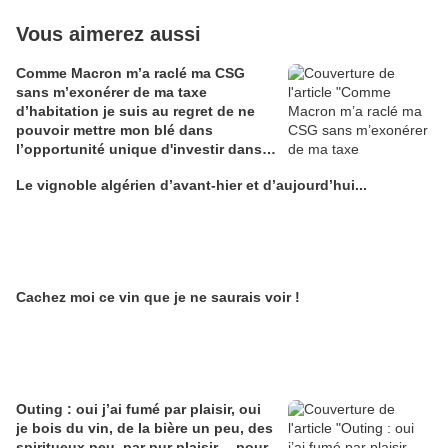
Vous aimerez aussi
Comme Macron m’a raclé ma CSG
sans m’exonérer de ma taxe
d’habitation je suis au regret de ne
pouvoir mettre mon blé dans
l’opportunité unique d'investir dans
une maison de Champagne digitale
Le vignoble algérien d’avant-hier et d’aujourd’hui...
Alain Edouard
Cachez moi ce vin que je ne saurais voir !
Outing : oui j’ai fumé par plaisir, oui
je bois du vin, de la bière un peu, des
spiritueux peu, par pur plaisir… pour