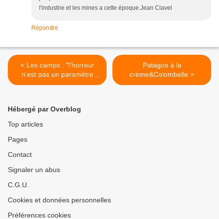
l'industrie et les mines a cette époque.Jean Clavel
Répondre
< Les camps : "l'horreur
Patagos à la
n'est pas un paramètre
crème&Colombelle >
marginal de l'expérience
mais le coeur de l'affaire"
Hébergé par Overblog
Top articles
Pages
Contact
Signaler un abus
C.G.U.
Cookies et données personnelles
Préférences cookies