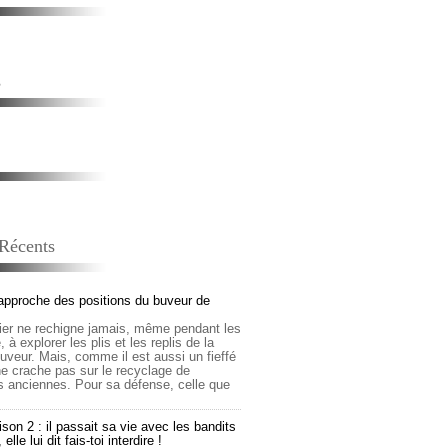
s
 Récents
approche des positions du buveur de
lier ne rechigne jamais, même pendant les
 à explorer les plis et les replis de la
buveur. Mais, comme il est aussi un fieffé
 ne crache pas sur le recyclage de
s anciennes. Pour sa défense, celle que
son 2 : il passait sa vie avec les bandits
lle lui dit fais-toi interdire !