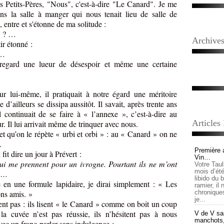
s Petits-Pères, "Nous", c'est-à-dire "Le Canard". Je me
ans la salle à manger qui nous tenait lieu de salle de
, entre et s'étonne de ma solitude :
s ? …
Archive
ir étonné :
…
regard une lueur de désespoir et même une certaine
ur lui-même, il pratiquait à notre égard une méritoire
 d’ailleurs se dissipa aussitôt. Il savait, après trente ans
l continuait de se faire à « l’annexe », c’est-à-dire au
Articles
 Il lui arrivait même de trinquer avec nous.
 et qu’on le répète « urbi et orbi » : au « Canard » on ne
.
Première 
fit dire un jour à Prévert :
Vin…
qui me prennent pour un ivrogne. Pourtant ils ne m’ont
Votre Tau
mois d’été,
! …
libido du 
en une formule lapidaire, je dirai simplement : « Les
ramier, il
ons amis. »
chronique
je...
ent pas : ils lisent « le Canard » comme on boit un coup
a cuvée n’est pas réussie, ils n’hésitent pas à nous
V de V sai
manchots, e
vec un franc-parler sans indulgence :