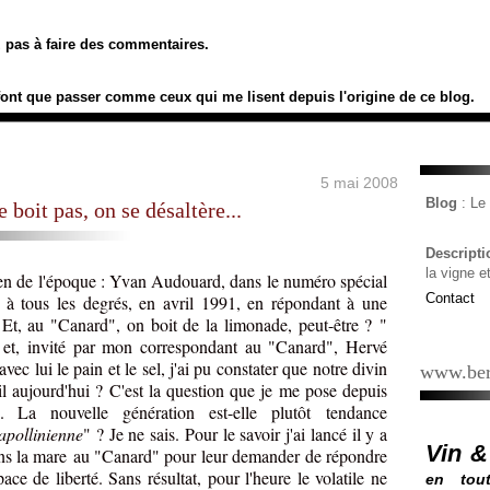
ez pas à faire des commentaires.
font que passer comme ceux qui me lisent depuis l'origine de ce blog.
5 mai 2008
Blog
: L
boit pas, on se désaltère...
Descript
la vigne e
yen de l'époque : Yvan Audouard, dans le numéro spécial
Contact
l à tous les degrés, en avril 1991, en répondant à une
 Et, au "Canard", on boit de la limonade, peut-être ? "
 et, invité par mon correspondant au "Canard", Hervé
avec lui le pain et le sel, j'ai pu constater que notre divin
www.ber
-il aujourd'hui ? C'est la question que je me pose depuis
La nouvelle génération est-elle plutôt tendance
apollinienne
" ? Je ne sais. Pour le savoir j'ai lancé il y a
Vin &
ans la mare au "Canard" pour leur demander de répondre
ce de liberté. Sans résultat, pour l'heure le volatile ne
en tout