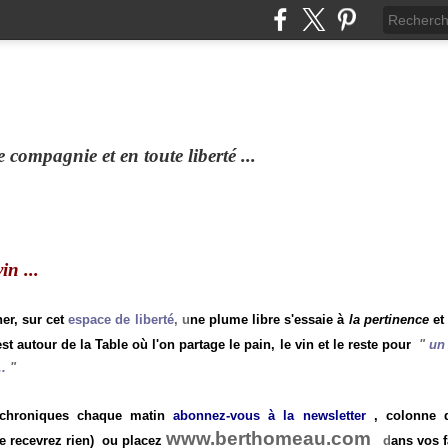
compagnie et en toute liberté ...
n ...
ner, sur cet
espace de liberté
, u
ne plume libre s'essaie à
la pertinence
et
st autour de la Table où l'on partage le pain, le vin et le reste pour
"
un 
.
"
 chroniques chaque matin
abonnez-vous à la newsletter
, colonne de
www.berthomeau.com
e recevrez rien)
ou placez
d
ans vos f