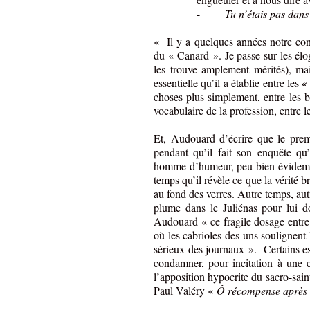
-
Tu n’étais pas dans
« Il y a quelques années notre conf
du « Canard ». Je passe sur les élo
les trouve amplement mérités), mai
essentielle qu’il a établie entre les
«
choses plus simplement, entre les b
vocabulaire de la profession, entre l
Et, Audouard d’écrire que le prem
pendant qu’il fait son enquête qu
homme d’humeur, peu bien évidemme
temps qu’il révèle ce que la vérité br
au fond des verres. Autre temps, a
plume dans le Juliénas pour lui do
Audouard « ce fragile dosage entre l
où les cabrioles des uns soulignent 
sérieux des journaux ».
Certains e
condamner, pour incitation à une 
l’apposition hypocrite du sacro-sain
Paul Valéry «
Ô récompense après u