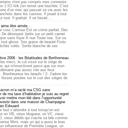
ertains n'ont pas compris mes conneries
on 1 ICI link j'en remet une louchée. C’est
toire d’un mec qui passait sa vie avec les
nchots dans les casinos. Il jouait à tout.
ur tout. Il grattait. Il se faisait...
ime être aimée...
r cour, L’amour Est un crime parfait, Des
 De désespoir Jetés sur un petit carnet.
oyer sans foyer À nue Toute nue. Sur sa
 tout glisse. Ses grains de beauté Fixés
lichés volés. Sente blanche de ses
.
tive 2006 : les Béatitudes de Berthomeau
 les mecs, le cul vissé sur le siège de
er, qui m'invectivent parce que sur mon
e démarre pas assez vite aux feux
... Bienheureux les beaufs ! 2- J'adore les
 fesses posées sur le cuir des sièges de
cron m’a raclé ma CSG sans
 de ma taxe d’habitation je suis au regret
oir mettre mon blé dans l’opportunité
investir dans une maison de Champagne
lain Edouard
le faut s’attendre à tout lorsqu’on est
 un VB, vieux blogueur, un VC, vieux
D, vieux débile qui crache sa bile comme
mmense Mimi, mais un qui a aussi le bras
 un influenceur de Première League, un