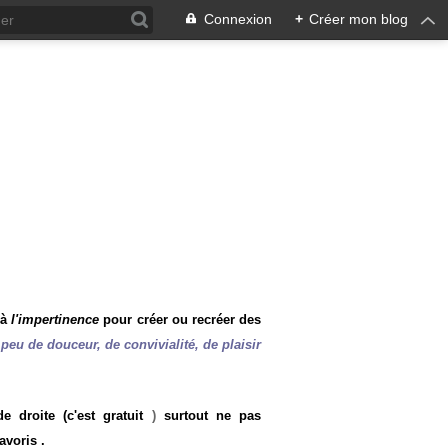
Connexion
+
Créer mon blog
 à
l'impertinence
pour créer ou recréer des
peu de douceur, de convivialité, de plaisir
 droite (c'est gratuit
)
surtout ne pas
avoris .