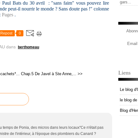
gars...
Paul Bats du 30 avril : "sans faim" vous pouvez lire
onde peut-il nourrir le monde ? Sans doute pas !" colonne
:
Pages
.
Abonne
Repost
0
Email
AU
dans
berthomeau
Liens
cachets*...
Chap.5 De Javel à Ste Anne,... >>
Le blog d'
le blog d
Blog d'He
u temps de Ponia, des micros dans leurs locaux"Ce n'était pas
nistre de l'intérieur, à l'époque des plombiers du Canard ?