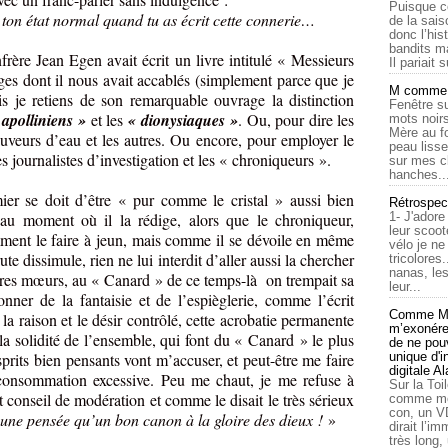
Puisque c
 ton état normal quand tu as écrit cette connerie…
de la sais
donc l’his
bandits ma
rère Jean Egen avait écrit un livre intitulé « Messieurs
Il pariait s
ges dont il nous avait accablés (simplement parce que je
M comme a
s je retiens de son remarquable ouvrage la distinction
Fenêtre su
 apolliniens »
et les
« dionysiaques »
. Ou, pour dire les
mots noirs
Mère au f
uveurs d’eau et les autres. Ou encore, pour employer le
peau lisse
es journalistes d’investigation et les « chroniqueurs ».
sur mes c
hanches..
ier se doit d’être « pur comme le cristal » aussi bien
Rétrospec
’au moment où il la rédige, alors que le chroniqueur,
1- J'adore
leur scoot
nt le faire à jeun, mais comme il se dévoile en même
vélo je n
ute dissimule, rien ne lui interdit d’aller aussi la chercher
tricolores
nanas, les
utres mœurs, au « Canard » de ce temps-là
on trempait sa
leur...
nner de la fantaisie et de l’espièglerie, comme l’écrit
Comme Ma
a raison et le désir contrôlé, cette acrobatie permanente
m’exonérer
la solidité de l’ensemble, qui font du « Canard » le plus
de ne pouv
sprits bien pensants vont m’accuser, et peut-être me faire
unique d'
digitale A
consommation excessive. Peu me chaut, je me refuse à
Sur la Toi
t conseil de modération et comme le disait le très sérieux
comme moi
con, un V
ne pensée qu’un bon canon à la gloire des dieux !
»
dirait l’i
très long,