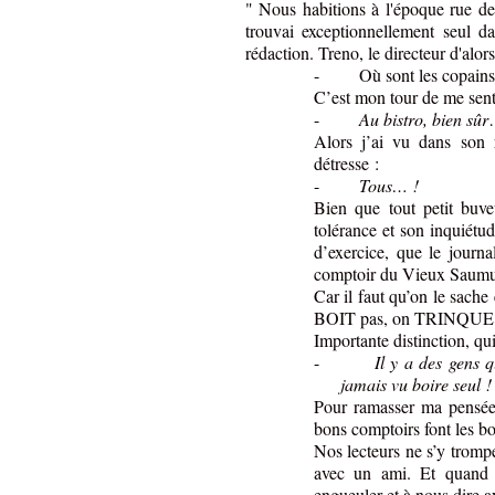
" Nous habitions à l'époque rue de
trouvai exceptionnellement seul d
rédaction. Treno, le directeur d'alors
-
Où sont les copain
C’est mon tour de me sent
-
Au bistro, bien sûr
Alors j’ai vu dans son 
détresse :
-
Tous… !
Bien que tout petit buve
tolérance et son inquiétude
d’exercice, que le journa
comptoir du Vieux Saumur.
Car il faut qu’on le sache
BOIT pas, on TRINQUE
Importante distinction, qui 
-
Il y a des gens 
jamais vu boire seul 
Pour ramasser ma pensée 
bons comptoirs font les b
Nos lecteurs ne s’y tromp
avec un ami. Et quand l
engueuler et à nous dire a