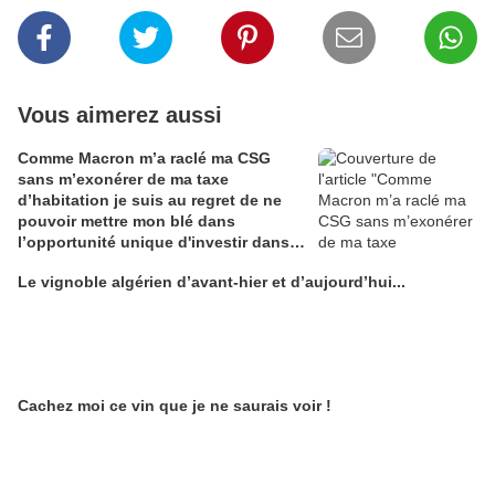
Vous aimerez aussi
Comme Macron m’a raclé ma CSG
sans m’exonérer de ma taxe
d’habitation je suis au regret de ne
pouvoir mettre mon blé dans
l’opportunité unique d'investir dans
une maison de Champagne digitale
Le vignoble algérien d’avant-hier et d’aujourd’hui...
Alain Edouard
Cachez moi ce vin que je ne saurais voir !