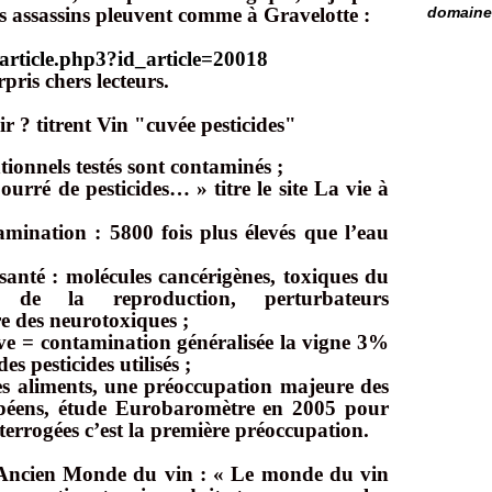
tres assassins pleuvent comme à Gravelotte :
domaine 
article.php3?id_article=20018
pris chers lecteurs.
 ? titrent Vin "cuvée pesticides"
ionnels testés sont contaminés ;
ourré de pesticides… » titre le site La vie à
mination : 5800 fois plus élevés que l’eau
santé : molécules cancérigènes, toxiques du
 de la reproduction, perturbateurs
e des neurotoxiques ;
sive = contamination généralisée la vigne 3%
 pesticides utilisés ;
les aliments, une préoccupation majeure des
éens, étude Eurobaromètre en 2005 pour
errogées c’est la première préoccupation.
l’Ancien Monde du vin : « Le monde du vin