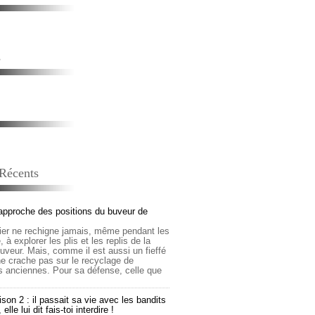
s
 Récents
approche des positions du buveur de
lier ne rechigne jamais, même pendant les
 à explorer les plis et les replis de la
buveur. Mais, comme il est aussi un fieffé
 ne crache pas sur le recyclage de
s anciennes. Pour sa défense, celle que
son 2 : il passait sa vie avec les bandits
lle lui dit fais-toi interdire !