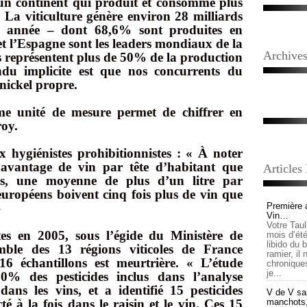
un continent qui produit et consomme plus
. La viticulture génère environ 28 milliards
e année – dont 68,6% sont produites en
et l’Espagne sont les leaders mondiaux de la
Archive
s représentent plus de 50% de la production
ndu implicite est que nos concurrents du
ickel propre.
mme unité de mesure permet de chiffrer en
roy.
 hygiénistes prohibitionnistes : « À noter
davantage de vin par tête d’habitant que
Articles
ys, une moyenne de plus d’un litre par
européens boivent cinq fois plus de vin que
»
Première 
Vin…
Votre Tau
tes en 2005, sous l’égide du Ministère de
mois d’été,
libido du 
emble des 13 régions viticoles de France
ramier, il
6 échantillons est meurtrière. « L’étude
chronique
je...
0% des pesticides inclus dans l’analyse
dans les vins, et a identifié 15 pesticides
V de V sai
é à la fois dans le raisin et le vin. Ces 15
manchots, e