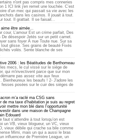
ertains n'ont pas compris mes conneries
on 1 ICI link j'en remet une louchée. C’est
toire d’un mec qui passait sa vie avec les
nchots dans les casinos. Il jouait à tout.
ur tout. Il grattait. Il se faisait...
ime être aimée...
r cour, L’amour Est un crime parfait, Des
 De désespoir Jetés sur un petit carnet.
oyer sans foyer À nue Toute nue. Sur sa
 tout glisse. Ses grains de beauté Fixés
lichés volés. Sente blanche de ses
.
tive 2006 : les Béatitudes de Berthomeau
 les mecs, le cul vissé sur le siège de
er, qui m'invectivent parce que sur mon
e démarre pas assez vite aux feux
... Bienheureux les beaufs ! 2- J'adore les
 fesses posées sur le cuir des sièges de
cron m’a raclé ma CSG sans
 de ma taxe d’habitation je suis au regret
oir mettre mon blé dans l’opportunité
investir dans une maison de Champagne
lain Edouard
le faut s’attendre à tout lorsqu’on est
 un VB, vieux blogueur, un VC, vieux
D, vieux débile qui crache sa bile comme
mmense Mimi, mais un qui a aussi le bras
 un influenceur de Première League, un