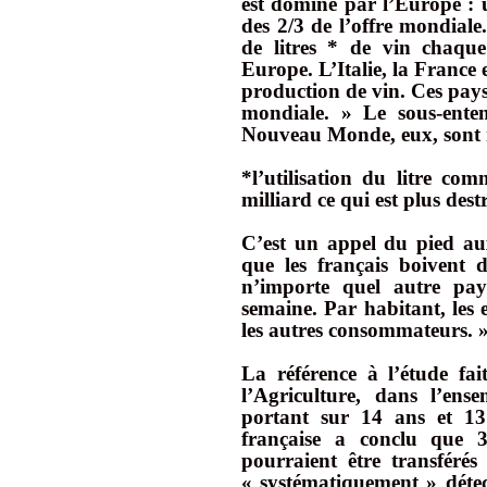
est dominé par l’Europe : 
des 2/3 de l’offre mondiale
de litres * de vin chaqu
Europe. L’Italie, la France 
production de vin. Ces pay
mondiale. » Le sous-ente
Nouveau Monde, eux, sont n
*l’utilisation du litre co
milliard ce qui est plus dest
C’est un appel du pied aux
que les français boivent 
n’importe quel autre pa
semaine. Par habitant, les 
les autres consommateurs. 
La référence à l’étude fai
l’Agriculture, dans l’ens
portant sur 14 ans et 131
française a conclu que 3
pourraient être transférés 
« systématiquement » détect