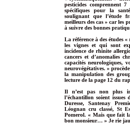
pesticides comprennent 7 
spécifiques pour la san
soulignant que l’étude f
meilleurs des cas » car les p
à suivre des bonnes pratique
La référence à des études «
les vignes et qui sont e
incidence de rhinite allergi
cancers et d’anomalies ch
capacités neurologiques, v
neurovégétatives. » procède
la manipulation des groupu
lecture de la page 12 du rapp
Il n’est pas non plus in
l’échantillon soient issue
Duresse, Santenay Premi
Léognan cru classé, St E
Pomerol. « Mais que fait 
bon monsieur… » Je rie jaun