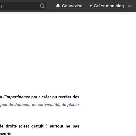
Connexion
+
Créer mon blog
 à
l'impertinence
pour créer ou recréer des
peu de douceur, de convivialité, de plaisir
 droite (c'est gratuit
)
surtout ne pas
avoris .