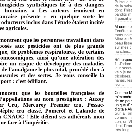
Puisque c
fongicides synthétiques lié à des dangers
de la sais
té humaine. » Les auteurs ironisent en
donc l’his
bandits ma
rançaise présente « en quelque sorte les
Il pariait s
roducteurs inclus dans l’étude étaient incités
M comme a
s agricoles.
Fenêtre su
mots noirs
 montrent que les personnes travaillant dans
Mère au f
peau lisse
xposés aux pesticides ont de plus grande
sur mes c
que, de problèmes respiratoires, de certains
hanches..
romosomiques, ainsi qu’une altération des
Rétrospec
oire un risque de développer des maladies
1- J'adore
leur scoot
 de l’amalgame le plus total, procédé cher à
vélo je n
scules et des sectes. Je vous conseille la
tricolores
ort : c’est édifiant.
nanas, les
leur...
nocent que les bouteilles françaises de
Comme Ma
m’exonérer
s d’appellations au nom prestigieux : Auxey
de ne pouv
er Cru, Mercurey Premier cru, Pessac-
unique d'
digitale A
stèphe cru classé, Pomerol et Lalande de
Sur la Toi
la CNAOC ! Elle défend ses adhérents mon
comme moi
e face à l’impéritie.
con, un V
dirait l’i
très long,