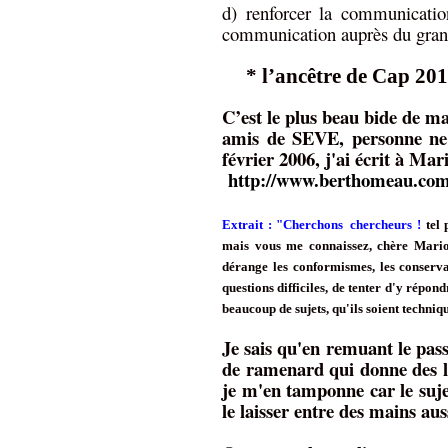
d) renforcer la communication 
communication auprès du gran
* l’ancêtre de Cap 20
C’est le plus beau bide de ma
amis de SEVE, personne ne m
février 2006, j'ai écrit à M
http://www.berthomeau.com/
Extrait : "Cherchons
chercheurs
!
tel 
mais vous me connaissez, chère Marion
dérange les conformismes, les conserva
questions difficiles, de tenter d'y répon
beaucoup de sujets, qu'ils soient techniqu
Je sais qu'en remuant le pas
de ramenard qui donne des l
je m'en tamponne car le suje
le laisser entre des mains au