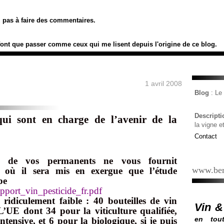
ez pas à faire des commentaires.
font que passer comme ceux qui me lisent depuis l'origine de ce blog.
1 avril 2008
Blog
: L
Descript
qui sont en charge de l’avenir de la
la vigne e
Contact
n de vos permanents ne vous fournit
www.ber
e où il sera mis en exergue que l’étude
pe
pport_vin_pesticide_fr.pdf
 ridiculement faible : 40 bouteilles de vin
Vin &
’UE dont 34 pour la viticulture qualifiée,
en tout
intensive, et 6 pour la biologique, si je puis