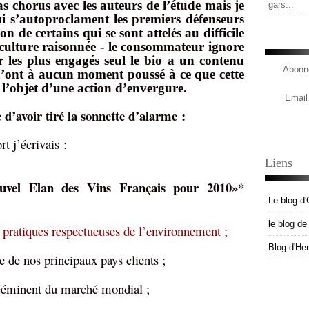
pas chorus avec les auteurs de l’étude mais je
gars...
qui s’autoproclament les premiers défenseurs
on de certains qui se sont attelés au difficile
ticulture raisonnée - le consommateur ignore
r les plus engagés seul le bio a un contenu
Abonne
 n’ont à aucun moment poussé à ce que cette
e l’objet d’une action d’envergure.
Email
 d’avoir tiré la sonnette d’alarme :
t j’écrivais :
Liens
ouvel Elan des Vins Français pour 2010»*
Le blog d'
le blog d
 pratiques respectueuses de l’environnement ;
Blog d'He
re de nos principaux pays clients ;
prééminent du marché mondial ;