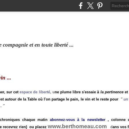
compagnie et en toute liberté ...
n ...
ner, sur cet
espace de liberté
, u
ne plume libre s'essaie à
la pertinence
et
st autour de la Table où l'on partage le pain, le vin et le reste pour
"
un 
.
"
 chroniques chaque matin
abonnez-vous à la newsletter
, colonne de
www.berthomeau.com
e recevrez rien)
ou placez
d
ans vos f