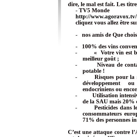
dire, le mal est fait. Les ti
-
TV5 Monde
http://www.agoravox.tv/
cliquez vous allez être sur
-
nos amis de Que choisir
-
100% des vins convent
-
« Votre vin est b
meilleur goût ;
-
Niveau de conta
potable !
-
Risques pour la 
développement ou
endocriniens ou encor
-
Utilisation inten
de la SAU mais 20% des
-
Pesticides dans 
consommateurs europ
71% des personnes int
C’est une attaque contre 