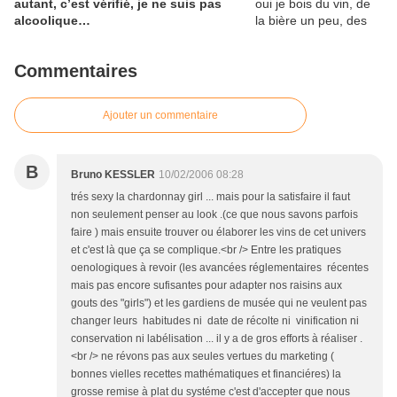
autant, c’est vérifié, je ne suis pas
alcoolique…
Commentaires
Ajouter un commentaire
B
Bruno KESSLER
10/02/2006 08:28
trés sexy la chardonnay girl ... mais pour la satisfaire il faut
non seulement penser au look .(ce que nous savons parfois
faire ) mais ensuite trouver ou élaborer les vins de cet univers
et c'est là que ça se complique.<br /> Entre les pratiques
oenologiques à revoir (les avancées réglementaires récentes
mais pas encore sufisantes pour adapter nos raisins aux
gouts des "girls") et les gardiens de musée qui ne veulent pas
changer leurs habitudes ni date de récolte ni vinification ni
conservation ni labélisation ... il y a de gros efforts à réaliser .
<br /> ne révons pas aux seules vertues du marketing (
bonnes vielles recettes mathématiques et financiéres) la
grosse remise à plat du systéme c'est d'accepter que nous