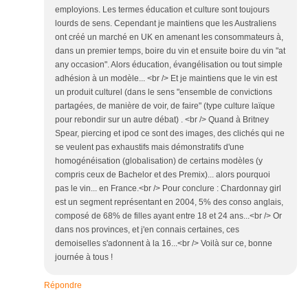
employions. Les termes éducation et culture sont toujours
lourds de sens. Cependant je maintiens que les Australiens
ont créé un marché en UK en amenant les consommateurs à,
dans un premier temps, boire du vin et ensuite boire du vin "at
any occasion". Alors éducation, évangélisation ou tout simple
adhésion à un modèle... <br /> Et je maintiens que le vin est
un produit culturel (dans le sens "ensemble de convictions
partagées, de manière de voir, de faire" (type culture laïque
pour rebondir sur un autre débat) . <br /> Quand à Britney
Spear, piercing et ipod ce sont des images, des clichés qui ne
se veulent pas exhaustifs mais démonstratifs d'une
homogénéisation (globalisation) de certains modèles (y
compris ceux de Bachelor et des Premix)... alors pourquoi
pas le vin... en France.<br /> Pour conclure : Chardonnay girl
est un segment représentant en 2004, 5% des conso anglais,
composé de 68% de filles ayant entre 18 et 24 ans...<br /> Or
dans nos provinces, et j'en connais certaines, ces
demoiselles s'adonnent à la 16...<br /> Voilà sur ce, bonne
journée à tous !
Répondre