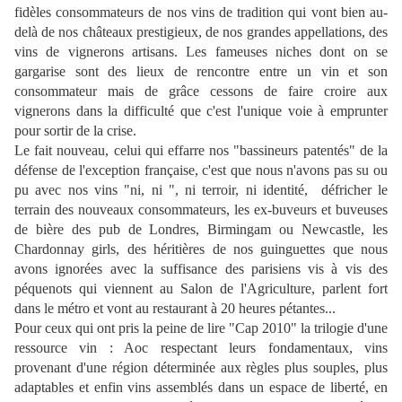
fidèles consommateurs de nos vins de tradition qui vont bien au-
delà de nos châteaux prestigieux, de nos grandes appellations, des
vins de vignerons artisans. Les fameuses niches dont on se
gargarise sont des lieux de rencontre entre un vin et son
consommateur mais de grâce cessons de faire croire aux
vignerons dans la difficulté que c'est l'unique voie à emprunter
pour sortir de la crise.
Le fait nouveau, celui qui effarre nos "bassineurs patentés" de la
défense de l'exception française, c'est que nous n'avons pas su ou
pu avec nos vins "ni, ni ", ni terroir, ni identité, défricher le
terrain des nouveaux consommateurs, les ex-buveurs et buveuses
de bière des pub de Londres, Birmingam ou Newcastle, les
Chardonnay girls, des héritières de nos guinguettes que nous
avons ignorées avec la suffisance des parisiens vis à vis des
péquenots qui viennent au Salon de l'Agriculture, parlent fort
dans le métro et vont au restaurant à 20 heures pétantes...
Pour ceux qui ont pris la peine de lire "Cap 2010" la trilogie d'une
ressource vin : Aoc respectant leurs fondamentaux, vins
provenant d'une région déterminée aux règles plus souples, plus
adaptables et enfin vins assemblés dans un espace de liberté, en