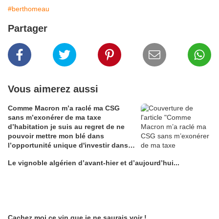
#berthomeau
Partager
Vous aimerez aussi
Comme Macron m’a raclé ma CSG
sans m’exonérer de ma taxe
d’habitation je suis au regret de ne
pouvoir mettre mon blé dans
l’opportunité unique d'investir dans
une maison de Champagne digitale
Le vignoble algérien d’avant-hier et d’aujourd’hui...
Alain Edouard
Cachez moi ce vin que je ne saurais voir !