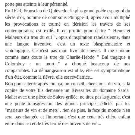
porte pas atteinte à leur pérennité.
En 1623, Franscico de Quievedo, le plus grand poète espagnol du
siècle d'or, homme de cour sous Philippe II, après avoir multiplié
les provocations et tourné en dérision les travers de ses
contemporains, est exilé. Il en profite pour écrire " Heurs et
Malheurs du trou du cul ", opus d'inspiration rabelaisienne, dans
une langue inventive, c'est un texte blasphématoire et
scatologique. Ce n'est pas mon livre de chevet. Il me choque
comme sans doute le titre de Charlie-Hebdo " Bal tragique à
Colombey : un mort..." a choqué beaucoup de nos
compatriotes. La démangeaison est utile, elle est symptomatique
d'un état, comme la fièvre, elle est révélatrice...
Bon pour atterrir après tout ça, un conseil, chers amis du vin, si la
copine de votre fils demande un Rivesaltes du domaine Sarda-
Mallet avec une pièce de Salers grillée, ne tirez pas la gueule, c'est
une petite transgression des grands principes édictés par les
"marieurs de vin et de mets", rien de plus, la face du monde n'en
sera pas changée et l'important c'est que cette très chère enfant
entre dans le cercle très fermé des buveurs de vin...