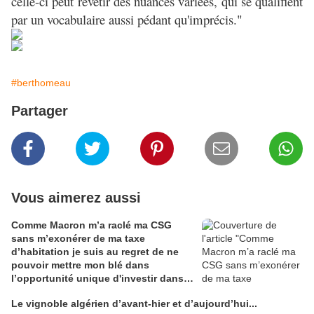
celle-ci peut revêtir des nuances variées, qui se qualifient
par un vocabulaire aussi pédant qu'imprécis."
#berthomeau
Partager
Vous aimerez aussi
Comme Macron m’a raclé ma CSG
sans m’exonérer de ma taxe
d’habitation je suis au regret de ne
pouvoir mettre mon blé dans
l’opportunité unique d'investir dans
une maison de Champagne digitale
Le vignoble algérien d’avant-hier et d’aujourd’hui...
Alain Edouard