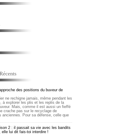
s
 Récents
approche des positions du buveur de
lier ne rechigne jamais, même pendant les
 à explorer les plis et les replis de la
buveur. Mais, comme il est aussi un fieffé
 ne crache pas sur le recyclage de
s anciennes. Pour sa défense, celle que
son 2 : il passait sa vie avec les bandits
lle lui dit fais-toi interdire !