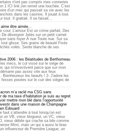
ertains n'ont pas compris mes conneries
on 1 ICI link j'en remet une louchée. C’est
toire d’un mec qui passait sa vie avec les
nchots dans les casinos. Il jouait à tout.
ur tout. Il grattait. Il se faisait...
ime être aimée...
r cour, L’amour Est un crime parfait, Des
 De désespoir Jetés sur un petit carnet.
oyer sans foyer À nue Toute nue. Sur sa
 tout glisse. Ses grains de beauté Fixés
lichés volés. Sente blanche de ses
.
tive 2006 : les Béatitudes de Berthomeau
 les mecs, le cul vissé sur le siège de
er, qui m'invectivent parce que sur mon
e démarre pas assez vite aux feux
... Bienheureux les beaufs ! 2- J'adore les
 fesses posées sur le cuir des sièges de
cron m’a raclé ma CSG sans
 de ma taxe d’habitation je suis au regret
oir mettre mon blé dans l’opportunité
investir dans une maison de Champagne
lain Edouard
le faut s’attendre à tout lorsqu’on est
 un VB, vieux blogueur, un VC, vieux
D, vieux débile qui crache sa bile comme
mmense Mimi, mais un qui a aussi le bras
 un influenceur de Première League, un