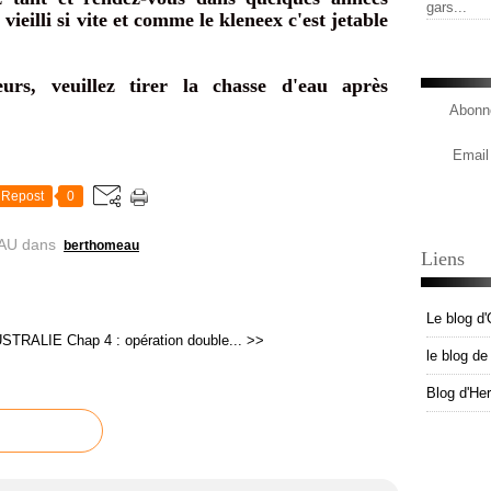
gars...
vieilli si vite et comme le kleneex c'est jetable
urs, veuillez tirer la chasse d'eau après
Abonne
Email
Repost
0
AU
dans
berthomeau
Liens
Le blog d'
USTRALIE
Chap 4 : opération double... >>
le blog d
Blog d'He