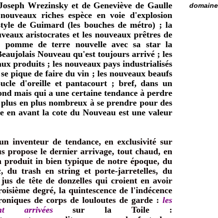
oseph Wrezinsky et de Geneviève de Gaulle
domaine 
ouveaux riches espèce en voie d'explosion
tyle de Guimard (les bouches de métro) ; la
uveaux aristocrates et les nouveaux prêtres de
a pomme de terre nouvelle avec sa star la
eaujolais Nouveau qu'est toujours arrivé ; les
ux produits ; les nouveaux pays industrialisés
e pique de faire du vin ; les nouveaux beaufs
ucle d'oreille et pantacourt ; bref, dans un
nd mais qui a une certaine tendance à perdre
de plus en plus nombreux à se prendre pour des
ite en avant la cote du Nouveau est une valeur
n inventeur de tendance, en exclusivité sur
us propose le dernier arrivage, tout chaud, en
 produit in bien typique de notre époque, du
, du trash en string et porte-jarretelles, du
jus de tête de donzelles qui croient en avoir
roisième degré, la quintescence de l'indécence
hroniques de corps de louloutes de garde :
les
t arrivées
sur la Toile :