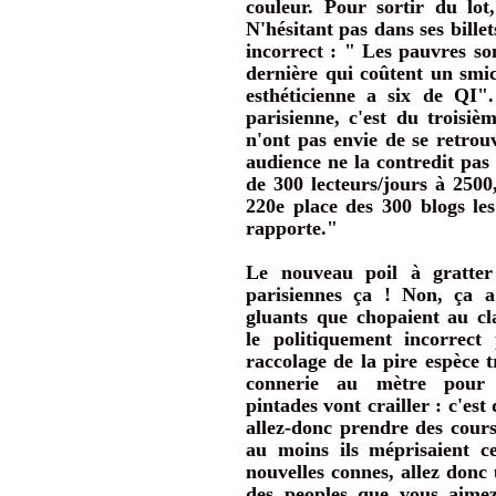
couleur. Pour sortir du lot,
N'hésitant pas dans ses billet
incorrect : " Les pauvres so
dernière qui coûtent un smi
esthéticienne a six de QI"
parisienne, c'est du troisiè
n'ont pas envie de se retrouv
audience ne la contredit pas :
de 300 lecteurs/jours à 2500
220e place des 300 blogs les
rapporte."
Le nouveau poil à gratter 
parisiennes ça ! Non, ça a
gluants que chopaient au c
le politiquement incorrec
raccolage de la pire espèce t
connerie au mètre pour t
pintades vont crailler : c'es
allez-donc prendre des cour
au moins ils méprisaient ce
nouvelles connes, allez donc 
des peoples que vous aimez