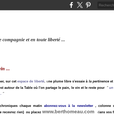
compagnie et en toute liberté ...
n ...
ner, sur cet
espace de liberté
, u
ne plume libre s'essaie à
la pertinence
et
st autour de la Table où l'on partage le pain, le vin et le reste pour
"
un 
.
"
 chroniques chaque matin
abonnez-vous à la newsletter
, colonne de
www.berthomeau.com
e recevrez rien)
ou placez
d
ans vos f