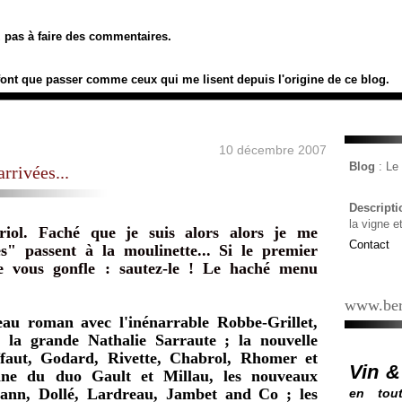
ez pas à faire des commentaires.
font que passer comme ceux qui me lisent depuis l'origine de ce blog.
10 décembre 2007
Blog
: L
rrivées...
Descript
la vigne e
riol. Faché que je suis alors alors je me
Contact
s" passent à la moulinette... Si le premier
e vous gonfle : sautez-le ! Le haché menu
www.ber
eau roman avec l'inénarrable Robbe-Grillet,
 la grande Nathalie Sarraute ; la nouvelle
faut, Godard, Rivette, Chabrol, Rhomer et
Vin &
sine du duo Gault et Millau, les nouveaux
ann, Dollé, Lardreau, Jambet and Co ; les
en tout