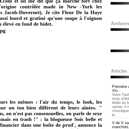
ot.com
et on me dit que ça marche fort chez
d'origine contrôlée made in New -York les
s Jacob-Duvernet). Je cite Fleur De la Haye
aussi lourd et gratiné qu'une soupe à l'oignon
Archive
n élevé en fond de bidet.
Articles
Première 
Vin…
Votre Tau
mois d’été,
urs les mêmes : l'air du temps, le look, les
libido du 
ramier, il
sur un ton bien différent de leurs aînées. "
chronique
, on n'est pas consensuelles, on parle de sexe
je...
mais en trash !" : la blogueuse Sois belle et
V de V sai
 financier dans une boîte de prod', annonce la
manchots, e