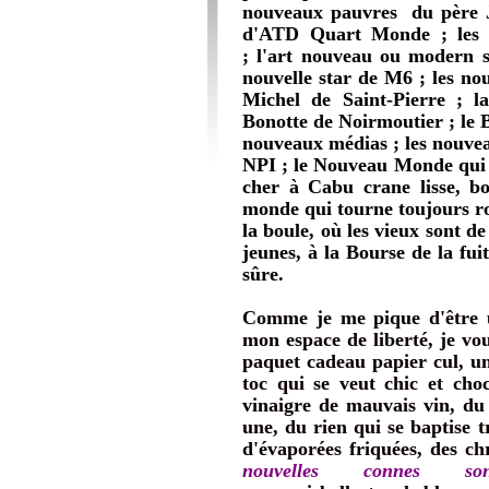
nouveaux pauvres du père J
d'ATD Quart Monde ; les n
; l'art nouveau ou modern s
nouvelle star de M6 ; les no
Michel de Saint-Pierre ; l
Bonotte de Noirmoutier ; le B
nouveaux médias ; les nouvea
NPI ; le Nouveau Monde qui s
cher à Cabu crane lisse, bo
monde qui tourne toujours ro
la boule, où les vieux sont 
jeunes, à la Bourse de la fu
sûre.
Comme je me pique d'être u
mon espace de liberté, je vo
paquet cadeau papier cul, un
toc qui se veut chic et choc
vinaigre de mauvais vin, du 
une, du rien qui se baptise t
d'évaporées friquées, des c
nouvelles connes son