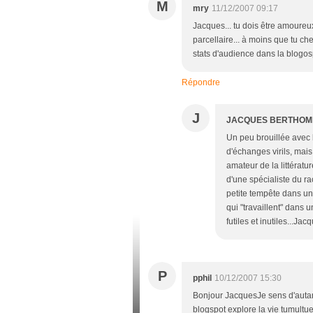
M
mry
11/12/2007 09:17
Jacques... tu dois être amoureux
parcellaire... à moins que tu c
stats d'audience dans la blogo
Répondre
J
JACQUES BERTHO
Un peu brouillée avec 
d'échanges virils, mais
amateur de la littératu
d'une spécialiste du ra
petite tempête dans un
qui "travaillent" dans 
futiles et inutiles...J
P
pphil
10/12/2007 15:30
Bonjour JacquesJe sens d'autan
blogspot explore la vie tumult