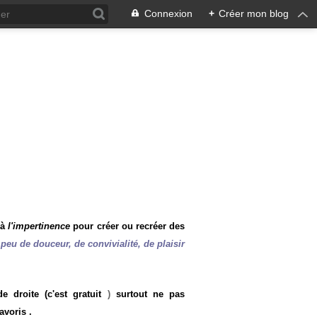
Connexion
+
Créer mon blog
 à
l'impertinence
pour créer ou recréer des
peu de douceur, de convivialité, de plaisir
 droite (c'est gratuit
)
surtout ne pas
avoris .