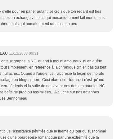
 d'elle pour en parler autant. Je crois que ton regard est très
herches un échange virile ce qui mécaniquement fait monter ses
sphère mais qui humainement rabaisse un peu.
MEAU
11/12/2007 09:31
l'or taux graphe la NC, quand à moi ni amoureux, ni en quête
 tout simplement, en référence à la chronique d'hier, pas du tout
re nullache... Quand à l'audience, j'apprécie la leçon de morale
ccolage en blogosphère. Ceci étant écrit, tout ceci n'est qu'une
 verre à dents et la suite de nos aventures demain pour les NC
une boîte de prod ou assimilées... A pluche sur nos antennes
acques Berthomeau
t plus l'assistance pétrifiée que le thème du jour du susnommé
ueuse d'une bourgeoise romantique par une extrémité que la