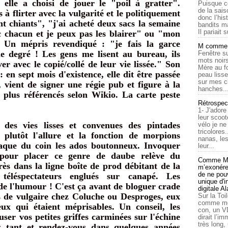
 elle a choisi de jouer le "poil à gratter".
Puisque c
de la sais
s à flirter avec la vulgarité et le politiquement
donc l’his
nt chiants", "j'ai acheté deux sacs la semaine
bandits ma
Il pariait s
c chacun et je peux pas les blairer" ou "mon
. Un mépris revendiqué : "je fais la garce
M comme a
me degré ! Les gens me lisent au bureau, ils
Fenêtre su
mots noirs
er avec le copié/collé de leur vie lissée." Son
Mère au f
 en sept mois d'existence, elle dit être passée
peau lisse
sur mes c
, vient de signer une régie pub et figure à la
hanches..
 plus référencés selon Wikio. La carte peste
Rétrospec
1- J'adore
leur scoot
des vies lisses et convenues des pintades
vélo je n
tricolores
 plutôt l'allure et la fonction de morpions
nanas, les
laque du coin les ados boutonneux. Invoquer
leur...
t pour placer ce genre de daube relève du
Comme Ma
rès dans la ligne boîte de prod débitant de la
m’exonérer
de ne pouv
éléspectateurs englués sur canapé. Les
unique d'
t de l'humour ! C'est ça avant de bloguer crade
digitale A
s de vulgaire chez Coluche ou Desproges, eux
Sur la Toi
comme moi
ux qui étaient méprisables. Un conseil, les
con, un V
user vos petites griffes carminées sur l'échine
dirait l’i
très long,
 tant et rendez-vous dans quelques années