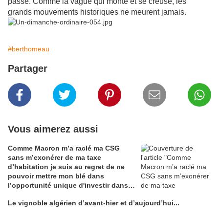
passe. Comme la vague qui monte et se creuse, les
grands mouvements historiques ne meurent jamais.
#berthomeau
Partager
Vous aimerez aussi
Comme Macron m’a raclé ma CSG
sans m’exonérer de ma taxe
d’habitation je suis au regret de ne
pouvoir mettre mon blé dans
l’opportunité unique d'investir dans
une maison de Champagne digitale
Le vignoble algérien d’avant-hier et d’aujourd’hui...
Alain Edouard