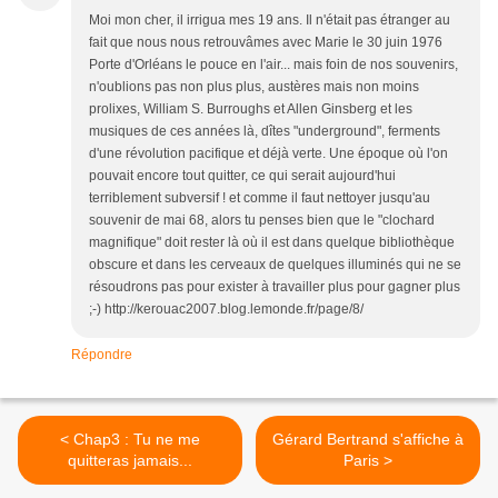
Moi mon cher, il irrigua mes 19 ans. Il n'était pas étranger au
fait que nous nous retrouvâmes avec Marie le 30 juin 1976
Porte d'Orléans le pouce en l'air... mais foin de nos souvenirs,
n'oublions pas non plus plus, austères mais non moins
prolixes, William S. Burroughs et Allen Ginsberg et les
musiques de ces années là, dîtes "underground", ferments
d'une révolution pacifique et déjà verte. Une époque où l'on
pouvait encore tout quitter, ce qui serait aujourd'hui
terriblement subversif ! et comme il faut nettoyer jusqu'au
souvenir de mai 68, alors tu penses bien que le "clochard
magnifique" doit rester là où il est dans quelque bibliothèque
obscure et dans les cerveaux de quelques illuminés qui ne se
résoudrons pas pour exister à travailler plus pour gagner plus
;-) http://kerouac2007.blog.lemonde.fr/page/8/
Répondre
< Chap3 : Tu ne me
Gérard Bertrand s'affiche à
quitteras jamais...
Paris >