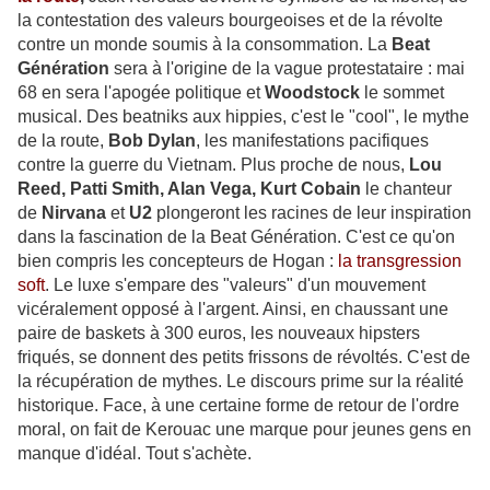
la contestation des valeurs bourgeoises et de la révolte
contre un monde soumis à la consommation. La
Beat
Génération
sera à l'origine de la vague protestataire : mai
68 en sera l'apogée politique et
Woodstock
le sommet
musical. Des beatniks aux hippies, c'est le "cool", le mythe
de la route,
Bob Dylan
, les manifestations pacifiques
contre la guerre du Vietnam. Plus proche de nous,
Lou
Reed, Patti Smith, Alan Vega, Kurt Cobain
le chanteur
de
Nirvana
et
U2
plongeront les racines de leur inspiration
dans la fascination de la Beat Génération. C'est ce qu'on
bien compris les concepteurs de Hogan :
la transgression
soft
. Le luxe s'empare des "valeurs" d'un mouvement
vicéralement opposé à l'argent. Ainsi, en chaussant une
paire de baskets à 300 euros, les nouveaux hipsters
friqués, se donnent des petits frissons de révoltés. C'est de
la récupération de mythes. Le discours prime sur la réalité
historique. Face, à une certaine forme de retour de l'ordre
moral, on fait de Kerouac une marque pour jeunes gens en
manque d'idéal. Tout s'achète.