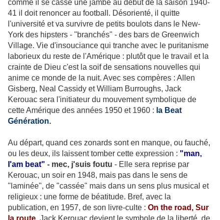
comme il se casse une jambe au début de la saison 1940-
41 il doit renoncer au football. Désorienté, il quitte
l'université et va survivre de petits boulots dans le New-
York des hipsters - "branchés" - des bars de Greenwich
Village. Vie d'insouciance qui tranche avec le puritanisme
laborieux du reste de l'Amérique : plutôt que le travail et la
crainte de Dieu c'est la soif de sensations nouvelles qui
anime ce monde de la nuit. Avec ses compères : Allen
Gisberg, Neal Cassidy et William Burroughs, Jack
Kerouac sera l'initiateur du mouvement symbolique de
cette Amérique des années 1950 et 1960 :
la Beat
Génération
.
Au départ, quand ces zonards sont en manque, ou fauché,
ou les deux, ils laissent tomber cette expression :
"man,
I'am beat"
- mec, j'suis foutu
- Elle sera reprise par
Kerouac, un soir en 1948, mais pas dans le sens de
"laminée", de "cassée" mais dans un sens plus musical et
religieux : une forme de béatitude. Bref, avec la
publication, en 1957, de son livre-culte :
On the road,
Sur
la route
,
Jack Kerouac devient le symbole de la liberté, de