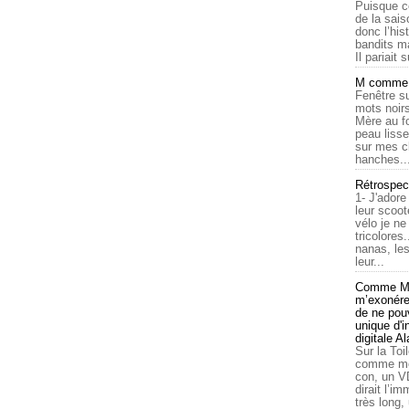
Puisque c
de la sais
donc l’his
bandits ma
Il pariait s
M comme a
Fenêtre su
mots noirs
Mère au f
peau lisse
sur mes c
hanches..
Rétrospec
1- J'adore
leur scoot
vélo je n
tricolores
nanas, les
leur...
Comme Ma
m’exonérer
de ne pouv
unique d'
digitale A
Sur la Toi
comme moi
con, un V
dirait l’i
très long,