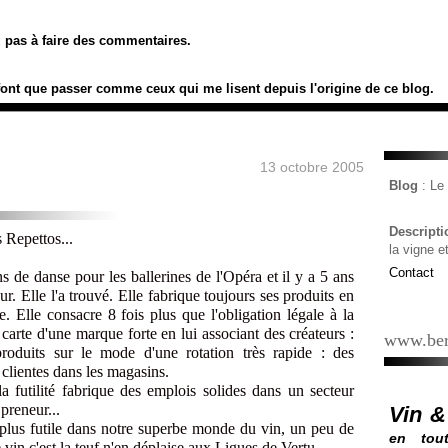
ez pas à faire des commentaires.
font que passer comme ceux qui me lisent depuis l'origine de ce blog.
13 octobre 2005
Blog
: L
Descript
s Repettos...
la vigne e
Contact
 de danse pour les ballerines de l'Opéra et il y a 5 ans
r. Elle l'a trouvé. Elle fabrique toujours ses produits en
 Elle consacre 8 fois plus que l'obligation légale à la
 carte d'une marque forte en lui associant des créateurs :
www.ber
roduits sur le mode d'une rotation très rapide : des
 clientes dans les magasins.
 la futilité fabrique des emplois solides dans un secteur
preneur...
Vin &
 plus futile dans notre superbe monde du vin, un peu de
en tout
 vin c'est la teuf n'en déplaise aux Ligues de Vertu...