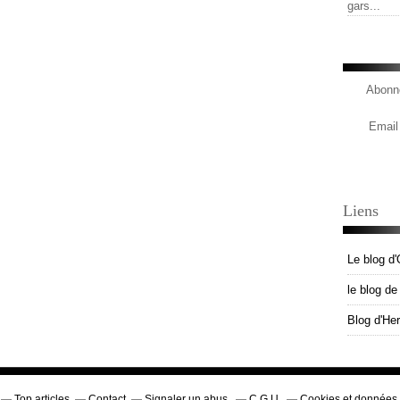
gars...
Abonne
Email
Liens
Le blog d'
le blog d
Blog d'He
Top articles
Contact
Signaler un abus
C.G.U.
Cookies et données