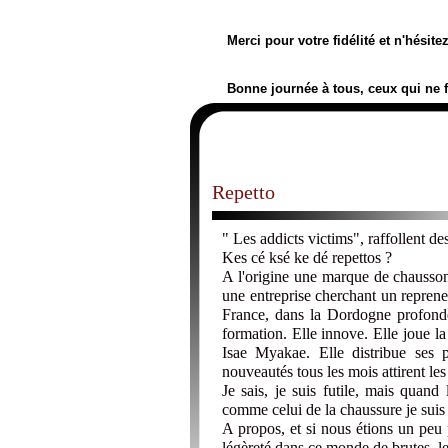
Merci pour votre fidélité et n'hésit
Bonne journée à tous, ceux qui ne 
Repetto
" Les addicts victims", raffollent de
Kes cé ksé ke dé repettos ?
A l'origine une marque de chaussons
une entreprise cherchant un repreneu
France, dans la Dordogne profonde.
formation. Elle innove. Elle joue la
Isae Myakae. Elle distribue ses p
nouveautés tous les mois attirent les
Je sais, je suis futile, mais quand
comme celui de la chaussure je suis 
A propos, et si nous étions un peu
légèreté dans ce monde de brutes, le