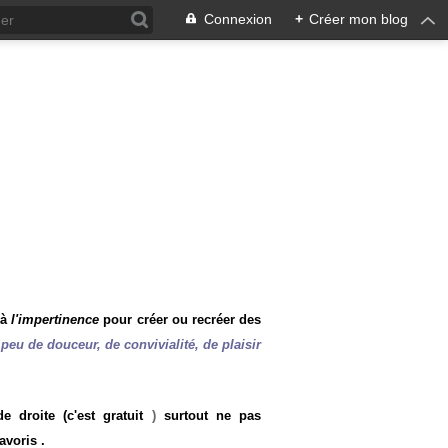
Connexion
+
Créer mon blog
 à
l'impertinence
pour créer ou recréer des
peu de douceur, de convivialité, de plaisir
 droite (c'est gratuit
)
surtout ne pas
avoris .