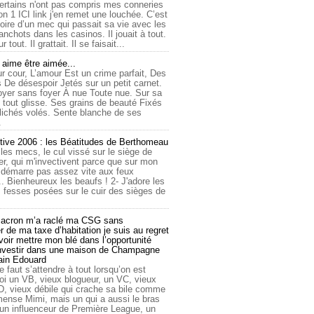
ertains n'ont pas compris mes conneries
on 1 ICI link j'en remet une louchée. C’est
toire d’un mec qui passait sa vie avec les
nchots dans les casinos. Il jouait à tout.
ur tout. Il grattait. Il se faisait...
ime être aimée...
r cour, L’amour Est un crime parfait, Des
 De désespoir Jetés sur un petit carnet.
oyer sans foyer À nue Toute nue. Sur sa
 tout glisse. Ses grains de beauté Fixés
lichés volés. Sente blanche de ses
.
tive 2006 : les Béatitudes de Berthomeau
 les mecs, le cul vissé sur le siège de
er, qui m'invectivent parce que sur mon
e démarre pas assez vite aux feux
... Bienheureux les beaufs ! 2- J'adore les
 fesses posées sur le cuir des sièges de
cron m’a raclé ma CSG sans
 de ma taxe d’habitation je suis au regret
oir mettre mon blé dans l’opportunité
investir dans une maison de Champagne
lain Edouard
le faut s’attendre à tout lorsqu’on est
 un VB, vieux blogueur, un VC, vieux
D, vieux débile qui crache sa bile comme
mmense Mimi, mais un qui a aussi le bras
 un influenceur de Première League, un