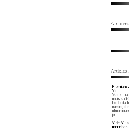
Archive
Articles
Première 
Vin…
Votre Tau
mois d’été,
libido du 
ramier, il
chronique
je...
V de V sai
manchots, e