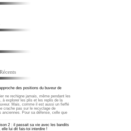
s
 Récents
approche des positions du buveur de
lier ne rechigne jamais, même pendant les
 à explorer les plis et les replis de la
buveur. Mais, comme il est aussi un fieffé
 ne crache pas sur le recyclage de
s anciennes. Pour sa défense, celle que
son 2 : il passait sa vie avec les bandits
lle lui dit fais-toi interdire !