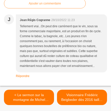
Ajouter un commentaire
J
Jean Régis Cogranne
28/10/2022 11:23
Tellement vrai...On peut dire carrément que le vin, sous sa
forme commerciale majoritaire, est un produit en fin de cycle.
Comme le tabac, la bagnole, etc...Les jeunes n'en
consomment pas, ou rarement, à l'occasion on choisit
quelques bonnes bouteilles de préférence bio ou nature,
mais pas que, surtout originales et subtiles. Cette superbe
culture qui aurait dû rester culture de coteau qualitative et
confidentielle s'est vautrer dans toutes nos plaines,
maintenant nous allons payer cher cet envahissement...
Répondre
< Le sermon sur la
Visionnaire Frédéric
montagne de Michel
Beigbeder dès 2016 taillait
Bettane : il faut sauver les
un tailleur à Annie Ernaux...
vins vieux !
>