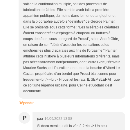
soit de la confirmation multiple, soit des processus de
fabrication de fables. Elle semble avoir fait sa première
apparition publique, du moins dans le monde anglophone,
dans la biographie autrefois "définitive" de George Painter.
Elle se présente sous cette forme : "Les misérables créatures
étaient transpercées d'épingles à chapeau ou battues à
coups de bâton, sous le regard de Proust", selon André Gide,
en raison de son "désir d'associer les sensations et les
émotions les plus disparates aux fins de l'orgasme." Painter
attribue cette histoire à plusieurs informateurs différents, mais
pas nécessairement indépendants, dont, outre Gide, l'écrivain
Maurice Sachs, qui l'aurait entendue de la bouche d'Albert Le
Cuziat, propriétaire d'un bordel que Proust était connu pour
fréquenter<br /> <br /> Proust et les rats: IL SEMBLERAIT que
ce soit une légende urbaine, pour Céline et Godard c'est
documenté
Répondre
P
pax
16/09/2022 13:58
Si docu ment qui dit la vérité ? <br /> Un peu