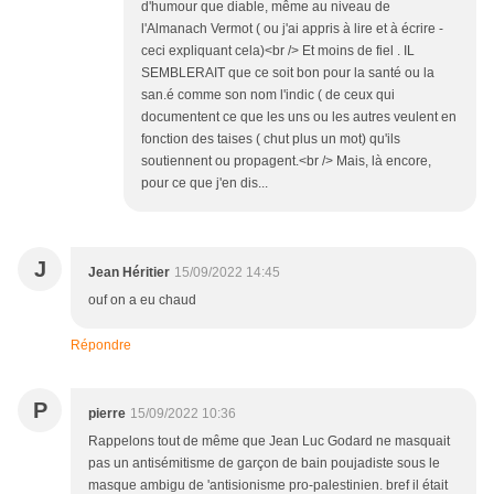
d'humour que diable, même au niveau de
l'Almanach Vermot ( ou j'ai appris à lire et à écrire -
ceci expliquant cela)<br /> Et moins de fiel . IL
SEMBLERAIT que ce soit bon pour la santé ou la
san.é comme son nom l'indic ( de ceux qui
documentent ce que les uns ou les autres veulent en
fonction des taises ( chut plus un mot) qu'ils
soutiennent ou propagent.<br /> Mais, là encore,
pour ce que j'en dis...
J
Jean Héritier
15/09/2022 14:45
ouf on a eu chaud
Répondre
P
pierre
15/09/2022 10:36
Rappelons tout de même que Jean Luc Godard ne masquait
pas un antisémitisme de garçon de bain poujadiste sous le
masque ambigu de 'antisionisme pro-palestinien. bref il était