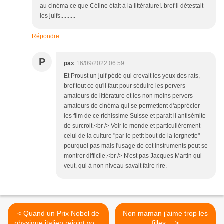
au cinéma ce que Céline était à la littérature!. bref il détestait
les juifs..........
Répondre
P
pax
16/09/2022 06:59
Et Proust un juif pédé qui crevait les yeux des rats,
bref tout ce qu'il faut pour séduire les pervers
amateurs de littérature et les non moins pervers
amateurs de cinéma qui se permettent d'apprécier
les film de ce richissime Suisse et parait il antisémite
de surcroit.<br /> Voir le monde et particulièrement
celui de la culture "par le petit bout de la lorgnette"
pourquoi pas mais l'usage de cet instruments peut se
montrer difficile.<br /> N'est pas Jacques Martin qui
veut, qui à non niveau savait faire rire.
< Quand un Prix Nobel de
Non maman j’aime trop les
physique italien rejoint votre
filles… >