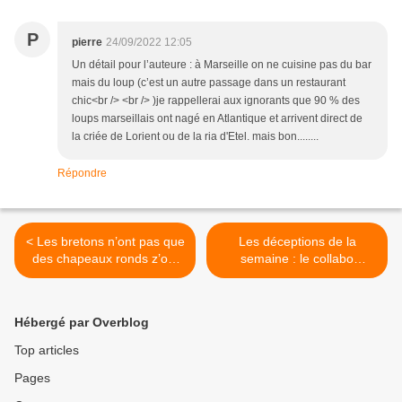
P
pierre
24/09/2022 12:05
Un détail pour l’auteure : à Marseille on ne cuisine pas du bar
mais du loup (c’est un autre passage dans un restaurant
chic<br /> <br /> )je rappellerai aux ignorants que 90 % des
loups marseillais ont nagé en Atlantique et arrivent direct de
la criée de Lorient ou de la ria d'Etel. mais bon........
Répondre
< Les bretons n’ont pas que
Les déceptions de la
des chapeaux ronds z’ont
semaine : le collabo
de quoi remplir leurs litrons
Sadorski, « Canailles » le
de vin breton…
film, hilarius le vin… >
Hébergé par Overblog
Top articles
Pages