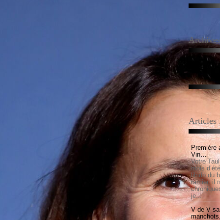
Archive
Articles
Première 
Vin…
Votre Tau
mois d’été,
libido du 
ramier, il
chronique
je...
V de V sai
manchots, e