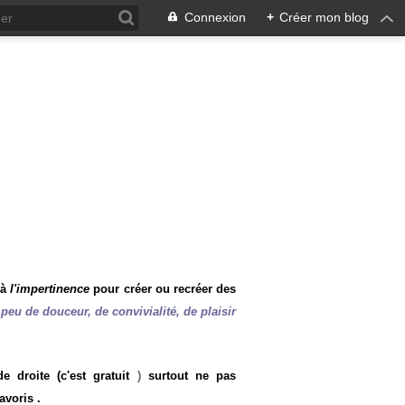
Connexion
+
Créer mon blog
 à
l'impertinence
pour créer ou recréer des
peu de douceur, de convivialité, de plaisir
 droite (c'est gratuit
)
surtout ne pas
avoris .