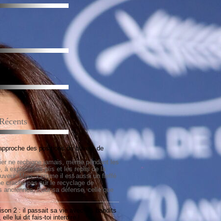
s
 Récents
approche des positions du buveur de
lier ne rechigne jamais, même pendant les
 à explorer les plis et les replis de la
buveur. Mais, comme il est aussi un fieffé
 ne crache pas sur le recyclage de
s anciennes. Pour sa défense, celle que
son 2 : il passait sa vie avec les bandits
lle lui dit fais-toi interdire !