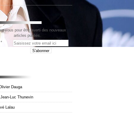
z-vous pour être averti des nouveaux
articles publiés.
Olivier Dauga
e Jean-Luc Thunevin
rvé Lalau