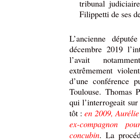
tribunal judiciai
Filippetti de ses 
L’ancienne député
décembre 2019 l’int
l’avait notamme
extrêmement violente
d’une conférence pu
Toulouse. Thomas Pi
qui l’interrogeait su
en 2009, Aurélie 
tôt :
ex-compagnon pour
concubin
. La procéd