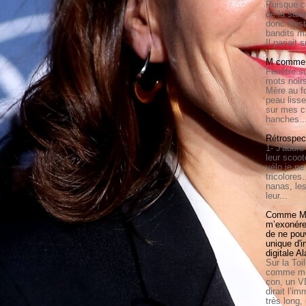
Puisque c
de la sais
donc l’his
bandits ma
Il pariait s
M comme a
Fenêtre su
mots noirs
Mère au f
peau lisse
sur mes c
hanches..
Rétrospec
1- J'adore
leur scoot
vélo je n
tricolores
nanas, les
leur...
Comme Ma
m’exonérer
de ne pouv
unique d'
digitale A
Sur la Toi
comme moi
con, un V
dirait l’i
très long,