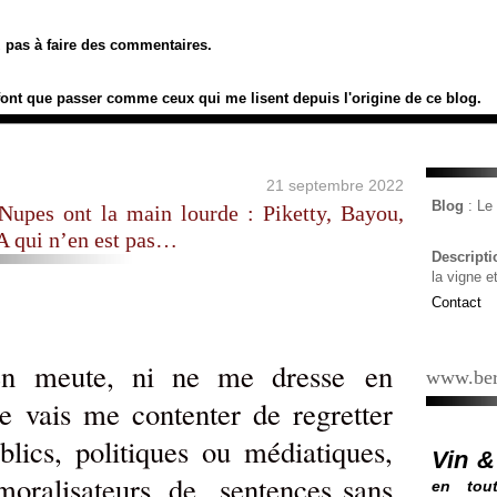
ez pas à faire des commentaires.
font que passer comme ceux qui me lisent depuis l'origine de ce blog.
21 septembre 2022
Blog
: L
Nupes ont la main lourde : Piketty, Bayou,
qui n’en est pas…
Descript
la vigne e
Contact
en meute, ni ne me dresse en
www.ber
e vais me contenter de regretter
ics, politiques ou médiatiques,
Vin &
moralisateurs, de sentences sans
en tout