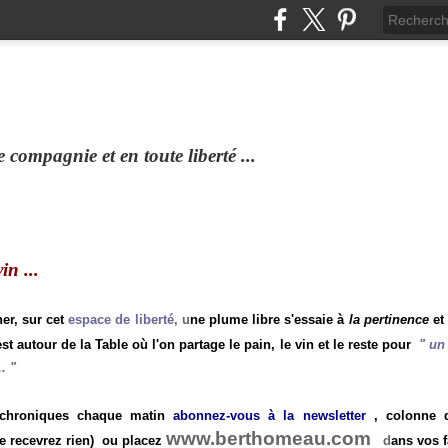
compagnie et en toute liberté ...
n ...
ner, sur cet
espace de liberté
, u
ne plume libre s'essaie à
la pertinence
et
st autour de la Table où l'on partage le pain, le vin et le reste pour
"
un 
.
"
 chroniques chaque matin
abonnez-vous à la newsletter
, colonne de
www.berthomeau.com
e recevrez rien)
ou placez
d
ans vos f