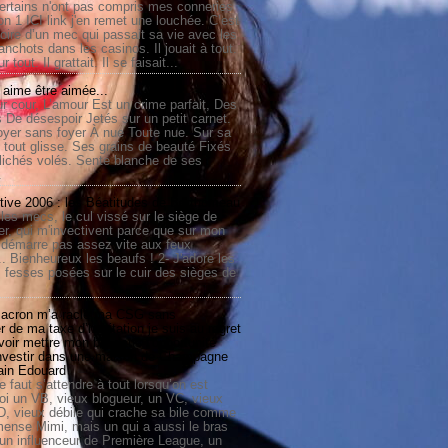
ertains n'ont pas compris mes conneries
on 1 ICI link j'en remet une louchée. C’est
toire d’un mec qui passait sa vie avec les
nchots dans les casinos. Il jouait à tout.
ur tout. Il grattait. Il se faisait...
ime être aimée...
r cour, L’amour Est un crime parfait, Des
 De désespoir Jetés sur un petit carnet.
oyer sans foyer À nue Toute nue. Sur sa
 tout glisse. Ses grains de beauté Fixés
lichés volés. Sente blanche de ses
.
tive 2006 : les Béatitudes de Berthomeau
 les mecs, le cul vissé sur le siège de
er, qui m'invectivent parce que sur mon
e démarre pas assez vite aux feux
... Bienheureux les beaufs ! 2- J'adore les
 fesses posées sur le cuir des sièges de
cron m’a raclé ma CSG sans
 de ma taxe d’habitation je suis au regret
oir mettre mon blé dans l’opportunité
investir dans une maison de Champagne
lain Edouard
le faut s’attendre à tout lorsqu’on est
 un VB, vieux blogueur, un VC, vieux
D, vieux débile qui crache sa bile comme
mmense Mimi, mais un qui a aussi le bras
 un influenceur de Première League, un