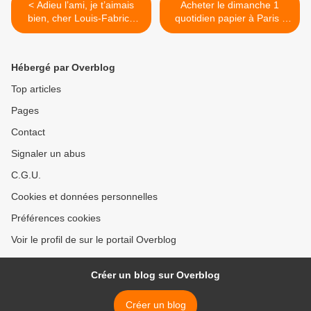
< Adieu l’ami, je t’aimais
Acheter le dimanche 1
bien, cher Louis-Fabrice
quotidien papier à Paris :
Latour…
mission impossible,
L’Équipe introuvable pour
«Le Brassard» de Luc
Hébergé par Overblog
Briand >
Top articles
Pages
Contact
Signaler un abus
C.G.U.
Cookies et données personnelles
Préférences cookies
Voir le profil de sur le portail Overblog
Créer un blog sur Overblog
Créer un blog