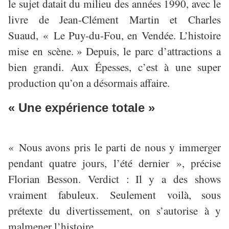
le sujet datait du milieu des années 1990, avec le
livre de Jean-Clément Martin et Charles
Suaud, « Le Puy-du-Fou, en Vendée. L’histoire
mise en scène.
»
Depuis, le parc d
’
attractions a
bien grandi. Aux
É
pesses, c
’
est
à
une super
production qu’on a désormais affaire.
« Une expérience totale »
«
Nous avons pris le parti de nous y immerger
pendant quatre jours, l
’é
t
é
dernier
»
, pr
é
cise
Florian Besson. Verdict :
Il y a des shows
vraiment fabuleux
. Seulement voil
à
,
sous
pr
é
texte du divertissement, on s’autorise à y
malmener l’histoire
.