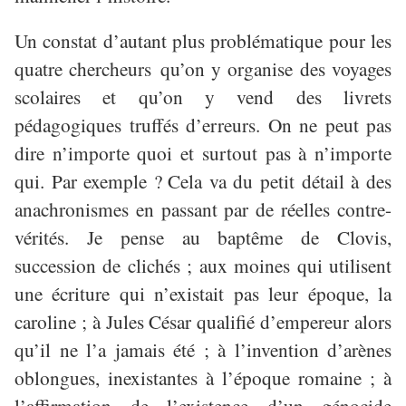
Un constat d’autant plus problématique pour les
quatre chercheurs qu’on y organise des voyages
scolaires et qu’on y vend des livrets
pédagogiques truffés d’erreurs. On ne peut pas
dire n’importe quoi et surtout pas à n’importe
qui
. Par exemple ?
Cela va du petit d
é
tail
à
des
anachronismes en passant par de r
é
elles contre-
v
é
rit
é
s. Je pense au bapt
ê
me de Clovis,
succession de clich
é
s ; aux moines qui utilisent
une
é
criture qui n
’
existait pas leur
é
poque, la
caroline ; à Jules César qualifié d’empereur alors
qu’il ne l’a jamais été ; à l’invention d’arènes
oblongues, inexistantes à l’époque romaine ; à
l’affirmation de l’existence d’un génocide