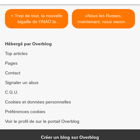
< Trop de tout, la nouvelle
«Nous les Russes,
bigaille de l’INAO la
maintenant, nous savons»
Dénomination
>
Géographique
Complémentaire (DGC)
Hébergé par Overblog
avec Cru, ne va pas mettre
plus de blé dans les AOC
Top articles
Pages
Contact
Signaler un abus
C.G.U.
Cookies et données personnelles
Préférences cookies
Voir le profil de sur le portail Overblog
Créer un blog sur Overblog