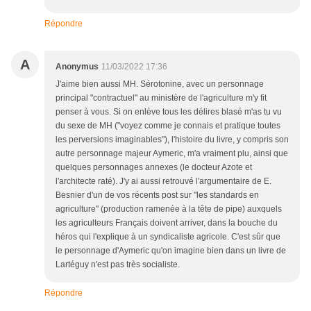
Répondre
A
Anonymus
11/03/2022 17:36
J'aime bien aussi MH. Sérotonine, avec un personnage
principal "contractuel" au ministère de l'agriculture m'y fit
penser à vous. Si on enlève tous les délires blasé m'as tu vu
du sexe de MH ("voyez comme je connais et pratique toutes
les perversions imaginables"), l'histoire du livre, y compris son
autre personnage majeur Aymeric, m'a vraiment plu, ainsi que
quelques personnages annexes (le docteur Azote et
l'architecte raté). J'y ai aussi retrouvé l'argumentaire de E.
Besnier d'un de vos récents post sur "les standards en
agriculture" (production ramenée à la tête de pipe) auxquels
les agriculteurs Français doivent arriver, dans la bouche du
héros qui l'explique à un syndicaliste agricole. C'est sûr que
le personnage d'Aymeric qu'on imagine bien dans un livre de
Lartéguy n'est pas très socialiste.
Répondre