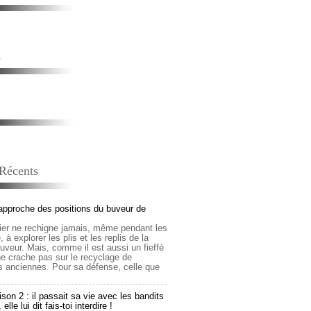
s
 Récents
approche des positions du buveur de
lier ne rechigne jamais, même pendant les
 à explorer les plis et les replis de la
buveur. Mais, comme il est aussi un fieffé
 ne crache pas sur le recyclage de
s anciennes. Pour sa défense, celle que
son 2 : il passait sa vie avec les bandits
lle lui dit fais-toi interdire !