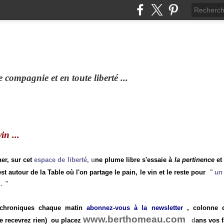
compagnie et en toute liberté ...
n ...
ner, sur cet
espace de liberté
, u
ne plume libre s'essaie à
la pertinence
et
st autour de la Table où l'on partage le pain, le vin et le reste pour
"
un 
.
"
 chroniques chaque matin
abonnez-vous à la newsletter
, colonne de
www.berthomeau.com
e recevrez rien)
ou placez
d
ans vos f