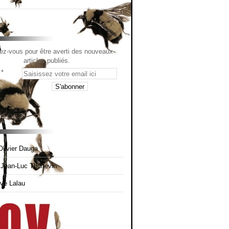
z-vous pour être averti des nouveaux
articles publiés.
Olivier Dauga
e Jean-Luc Thunevin
rvé Lalau