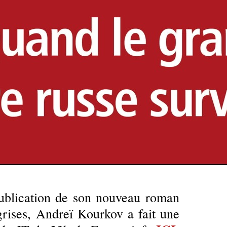
publication de son nouveau roman
 grises, Andreï Kourkov a fait une