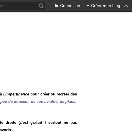
Connexion
+
Créer mon blog
 à
l'impertinence
pour créer ou recréer des
peu de douceur, de convivialité, de plaisir
 droite (c'est gratuit
)
surtout ne pas
avoris .