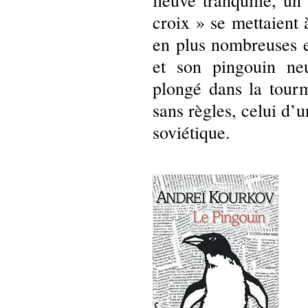
fleuve tranquille, un
croix » se mettaient 
en plus nombreuses e
et son pingouin neu
plongé dans la tour
sans règles, celui d’
soviétique.