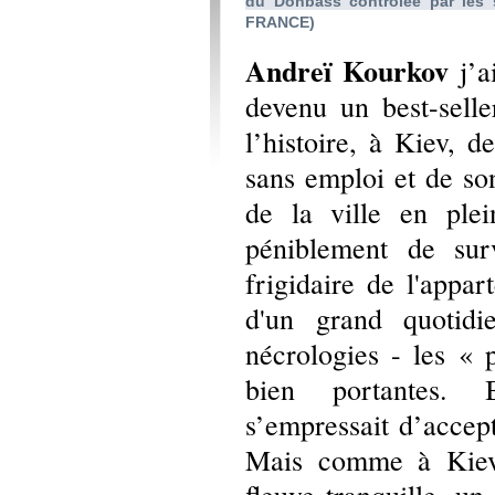
du Donbass contrôlée par les s
FRANCE)
Andreï Kourkov
j’a
devenu un best-sell
l’histoire, à Kiev, d
sans emploi et de s
de la ville en plei
péniblement de surv
frigidaire de l'appar
d'un grand quotidie
nécrologies - les « p
bien portantes.
s’empressait d’accept
Mais comme à Kiev 