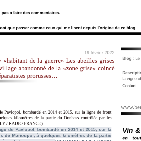
ez pas à faire des commentaires.
font que passer comme ceux qui me lisent depuis l'origine de ce blog.
19 février 2022
Blog
: L
«habitant de la guerre» Les abeilles grises
 village abandonné de la «zone grise» coincé
Descript
éparatistes prorusses…
la vigne e
Contact
www.ber
Vin &
lage de Pavlopol, bombardé en 2014 et 2015, sur la
gs de Marioupol, à quelques kilomètres de la partie
en tout