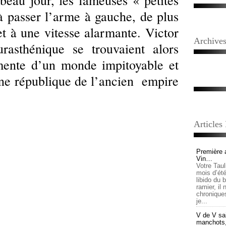
 beau jour, les fameuses « petites
à passer l’arme à gauche, de plus
t à une vitesse alarmante. Victor
Archive
rasthénique se trouvaient alors
mente d’un monde impitoyable et
une république de l’ancien empire
Articles
Première 
Vin…
Votre Tau
mois d’été,
libido du 
ramier, il
chronique
je...
V de V sai
manchots, e