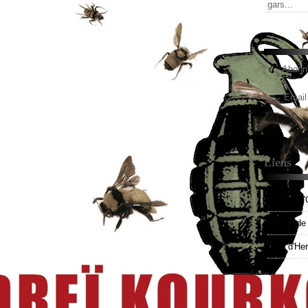
gars...
Abonne
Email
Liens
Le blog d'
le blog d
Blog d'He