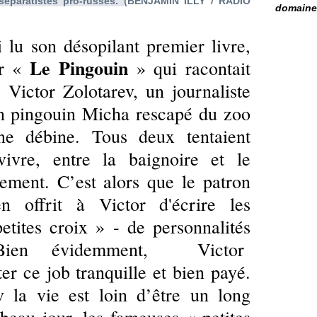
éparatistes pro-russes.
(BENJAMIN ILLY / RADIO
domaine 
i lu son désopilant premier livre,
Le Pingouin
er «
» qui racontait
e Victor Zolotarev, un journaliste
on pingouin Micha rescapé du zoo
ne débine. Tous deux tentaient
ivre, entre la baignoire et le
tement. C’est alors que le patron
n offrit à Victor d'écrire les
etites croix » - de personnalités
 Bien évidemment, Victor
er ce job tranquille et bien payé.
la vie est loin d’être un long