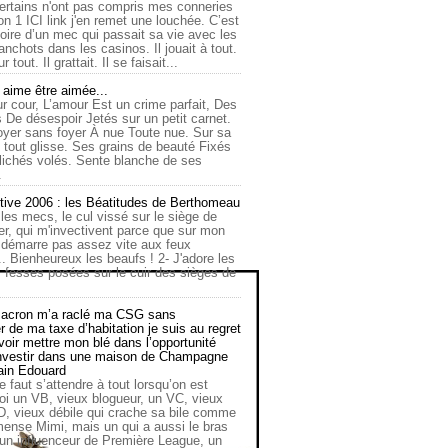
ertains n'ont pas compris mes conneries
on 1 ICI link j'en remet une louchée. C’est
toire d’un mec qui passait sa vie avec les
nchots dans les casinos. Il jouait à tout.
ur tout. Il grattait. Il se faisait...
ime être aimée...
r cour, L’amour Est un crime parfait, Des
 De désespoir Jetés sur un petit carnet.
oyer sans foyer À nue Toute nue. Sur sa
 tout glisse. Ses grains de beauté Fixés
lichés volés. Sente blanche de ses
.
tive 2006 : les Béatitudes de Berthomeau
 les mecs, le cul vissé sur le siège de
er, qui m'invectivent parce que sur mon
e démarre pas assez vite aux feux
... Bienheureux les beaufs ! 2- J'adore les
 fesses posées sur le cuir des sièges de
cron m’a raclé ma CSG sans
 de ma taxe d’habitation je suis au regret
oir mettre mon blé dans l’opportunité
investir dans une maison de Champagne
lain Edouard
le faut s’attendre à tout lorsqu’on est
 un VB, vieux blogueur, un VC, vieux
D, vieux débile qui crache sa bile comme
mmense Mimi, mais un qui a aussi le bras
 un influenceur de Première League, un