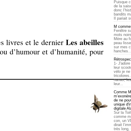
Puisque c
de la sais
donc l’his
bandits ma
Il pariait s
M comme a
Fenêtre su
mots noirs
Les abeilles
Mère au f
es livres et le dernier
peau lisse
sur mes c
ijou d’humour et d’humanité, pour
hanches..
Rétrospec
1- J'adore
leur scoot
vélo je n
tricolores
nanas, les
leur...
Comme Ma
m’exonérer
de ne pouv
unique d'
digitale A
Sur la Toi
comme moi
con, un V
dirait l’i
très long,