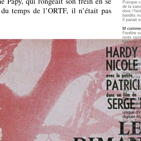
é Papy, qui rongeait son frein en se
Puisque c
de la sais
u temps de l’ORTF, il n’était pas
donc l’his
bandits ma
Il pariait s
M comme a
Fenêtre su
mots noirs
Mère au f
peau lisse
sur mes c
hanches..
Rétrospec
1- J'adore
leur scoot
vélo je n
tricolores
nanas, les
leur...
Comme Ma
m’exonérer
de ne pouv
unique d'
digitale A
Sur la Toi
comme moi
con, un V
dirait l’i
très long,