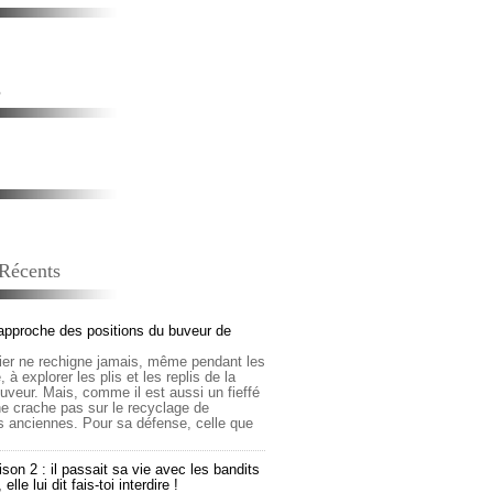
s
 Récents
approche des positions du buveur de
lier ne rechigne jamais, même pendant les
 à explorer les plis et les replis de la
buveur. Mais, comme il est aussi un fieffé
 ne crache pas sur le recyclage de
s anciennes. Pour sa défense, celle que
son 2 : il passait sa vie avec les bandits
lle lui dit fais-toi interdire !