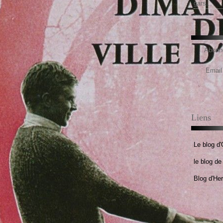
gars...
Abonne
Email
Liens
Le blog d'
le blog d
Blog d'He