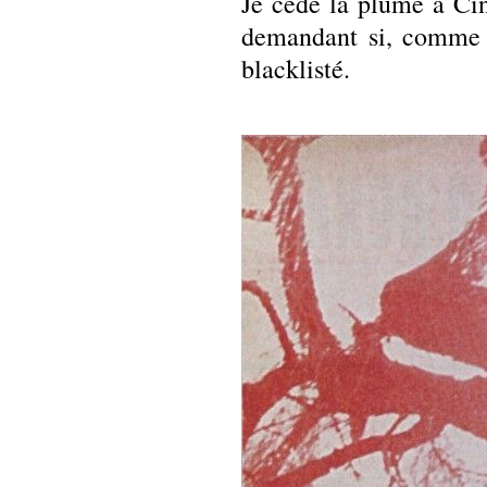
Je cède la plume à Cin
demandant si, comme d
blacklisté.