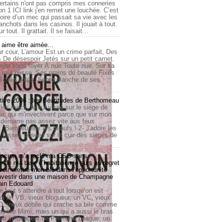
ertains n'ont pas compris mes conneries
on 1 ICI link j'en remet une louchée. C’est
toire d’un mec qui passait sa vie avec les
nchots dans les casinos. Il jouait à tout.
ur tout. Il grattait. Il se faisait...
ime être aimée...
r cour, L’amour Est un crime parfait, Des
 De désespoir Jetés sur un petit carnet.
oyer sans foyer À nue Toute nue. Sur sa
 tout glisse. Ses grains de beauté Fixés
lichés volés. Sente blanche de ses
.
tive 2006 : les Béatitudes de Berthomeau
 les mecs, le cul vissé sur le siège de
er, qui m'invectivent parce que sur mon
e démarre pas assez vite aux feux
... Bienheureux les beaufs ! 2- J'adore les
 fesses posées sur le cuir des sièges de
cron m’a raclé ma CSG sans
 de ma taxe d’habitation je suis au regret
oir mettre mon blé dans l’opportunité
investir dans une maison de Champagne
lain Edouard
le faut s’attendre à tout lorsqu’on est
 un VB, vieux blogueur, un VC, vieux
D, vieux débile qui crache sa bile comme
mmense Mimi, mais un qui a aussi le bras
 un influenceur de Première League, un