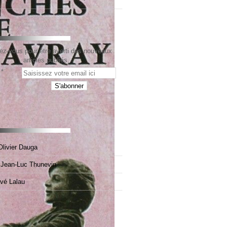
z-vous pour être averti des nouveaux
articles publiés.
Olivier Dauga
e Jean-Luc Thunevin
rvé Lalau