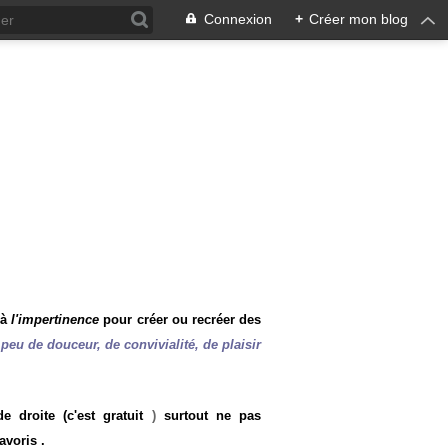
Connexion
+
Créer mon blog
 à
l'impertinence
pour créer ou recréer des
peu de douceur, de convivialité, de plaisir
 droite (c'est gratuit
)
surtout ne pas
avoris .