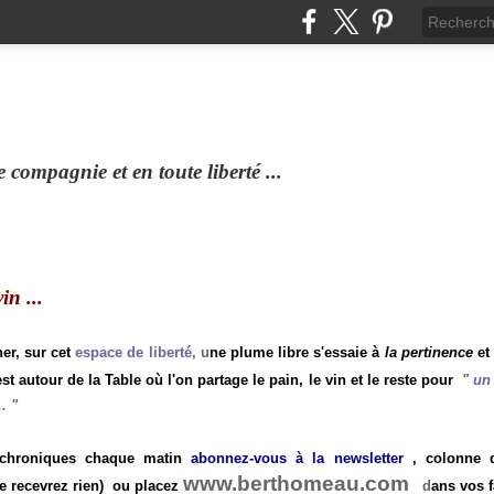
compagnie et en toute liberté ...
n ...
ner, sur cet
espace de liberté
, u
ne plume libre s'essaie à
la pertinence
et
st autour de la Table où l'on partage le pain, le vin et le reste pour
"
un 
.
"
 chroniques chaque matin
abonnez-vous à la newsletter
, colonne de
www.berthomeau.com
e recevrez rien)
ou placez
d
ans vos f