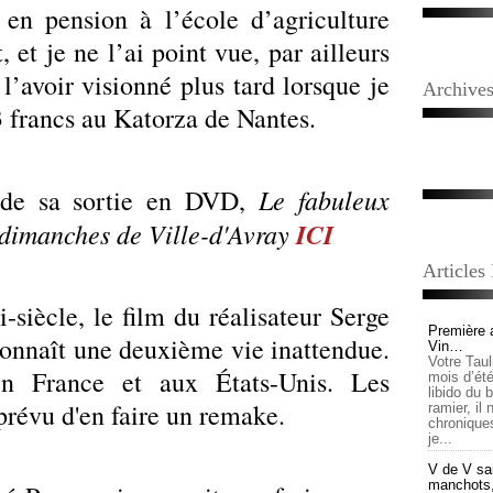
s en pension à l’école d’agriculture
 et je ne l’ai point vue, par ailleurs
 l’avoir visionné plus tard lorsque je
Archive
 3 francs au Katorza de Nantes.
Le fabuleux
s de sa sortie en DVD,
s dimanches de Ville-d'Avray
ICI
Articles
-siècle, le film du réalisateur Serge
Première 
onnaît une deuxième vie inattendue.
Vin…
Votre Tau
n France et aux États-Unis. Les
mois d’été,
libido du 
révu d'en faire un remake.
ramier, il
chronique
je...
V de V sai
manchots, e