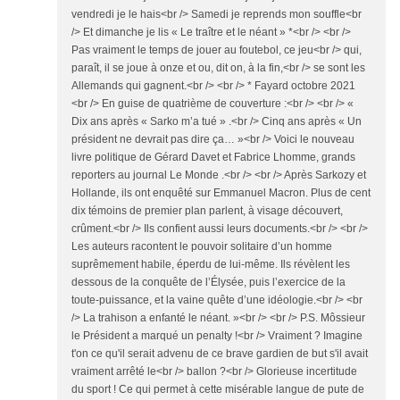
vendredi je le hais<br /> Samedi je reprends mon souffle<br
/> Et dimanche je lis « Le traître et le néant » *<br /> <br />
Pas vraiment le temps de jouer au foutebol, ce jeu<br /> qui,
paraît, il se joue à onze et ou, dit on, à la fin,<br /> se sont les
Allemands qui gagnent.<br /> <br /> * Fayard octobre 2021
<br /> En guise de quatrième de couverture :<br /> <br /> «
Dix ans après « Sarko m’a tué » .<br /> Cinq ans après « Un
président ne devrait pas dire ça… »<br /> Voici le nouveau
livre politique de Gérard Davet et Fabrice Lhomme, grands
reporters au journal Le Monde .<br /> <br /> Après Sarkozy et
Hollande, ils ont enquêté sur Emmanuel Macron. Plus de cent
dix témoins de premier plan parlent, à visage découvert,
crûment.<br /> Ils confient aussi leurs documents.<br /> <br />
Les auteurs racontent le pouvoir solitaire d’un homme
suprêmement habile, éperdu de lui-même. Ils révèlent les
dessous de la conquête de l’Élysée, puis l’exercice de la
toute-puissance, et la vaine quête d’une idéologie.<br /> <br
/> La trahison a enfanté le néant. »<br /> <br /> P.S. Môssieur
le Président a marqué un penalty !<br /> Vraiment ? Imagine
t'on ce qu'il serait advenu de ce brave gardien de but s'il avait
vraiment arrêté le<br /> ballon ?<br /> Glorieuse incertitude
du sport ! Ce qui permet à cette misérable langue de pute de