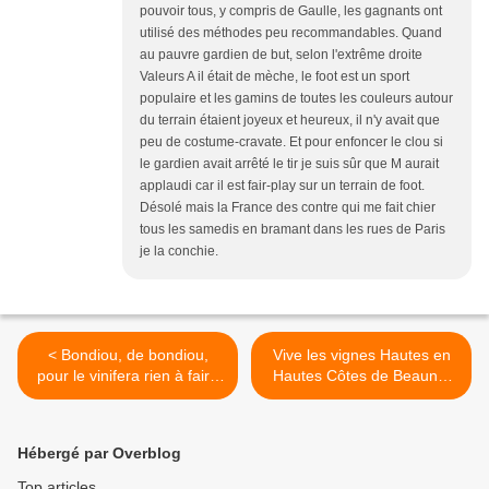
pouvoir tous, y compris de Gaulle, les gagnants ont
utilisé des méthodes peu recommandables. Quand
au pauvre gardien de but, selon l'extrême droite
Valeurs A il était de mèche, le foot est un sport
populaire et les gamins de toutes les couleurs autour
du terrain étaient joyeux et heureux, il n'y avait que
peu de costume-cravate. Et pour enfoncer le clou si
le gardien avait arrêté le tir je suis sûr que M aurait
applaudi car il est fair-play sur un terrain de foot.
Désolé mais la France des contre qui me fait chier
tous les samedis en bramant dans les rues de Paris
je la conchie.
< Bondiou, de bondiou,
Vive les vignes Hautes en
pour le vinifera rien à faire
Hautes Côtes de Beaune,
contre le Mildiou selon Éric
les «Arrières-Côtes » avec
Texier Vignenvie
Claire Naudin ! >
Hébergé par Overblog
Top articles