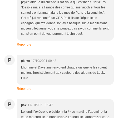
psychiatrique du chef de l'Etat, voilà qui est inédit .<br /> P.s
"Désolé mais la France des contre qui me fait chier tous les
samedis en bramant dans les rues de Paris je la conchie.".
Cet été j'ai rencontré un CRS Petit fils de Républicain
espagnol,qui m'a donné son avis basique sur le manifestant
moyen gilet jaune: vous ne pouvez pas savoir comme ils sont
cons! un point de vue purement technique!.
Répondre
P
pierre
17/10/2021 09:43
Lhomme et Davet me renvoient chaque ois que je les voient
me font, irrésistiblement aux vautours des albums de Lucky
Luke
Répondre
P
pax
17/10/2021 06:47
Le lundi j’exècre le président<br /> Le mardi je l’abomine<br
/> Le mercredi je le honnis<br /> Le jeudi je l’abhorre<br /> Le