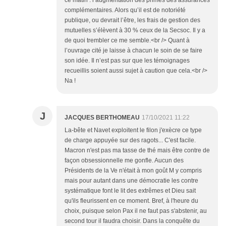
ce matin : l’augmentation des primes des assurances
complémentaires. Alors qu’il est de notoriété
publique, ou devrait l’être, les frais de gestion des
mutuelles s’élèvent à 30 % ceux de la Secsoc. Il y a
de quoi trembler ce me semble.<br /> Quant à
l’ouvrage cité je laisse à chacun le soin de se faire
son idée. Il n’est pas sur que les témoignages
recueillis soient aussi sujet à caution que cela.<br />
Na !
J
JACQUES BERTHOMEAU
17/10/2021 11:22
La-bête et Navet exploitent le filon j'exècre ce type
de charge appuyée sur des ragots... C'est facile.
Macron n'est pas ma tasse de thé mais être contre de
façon obsessionnelle me gonfle. Aucun des
Présidents de la Ve n'était à mon goût M y compris
mais pour autant dans une démocratie les contre
systématique font le lit des extrêmes et Dieu sait
qu'ils fleurissent en ce moment. Bref, à l'heure du
choix, puisque selon Pax il ne faut pas s'abstenir, au
second tour il faudra choisir. Dans la conquête du