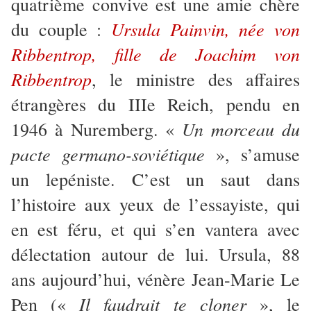
quatrième convive est une amie chère
Ursula Painvin, née von
du couple :
Ribbentrop, fille de Joachim von
Ribbentrop
, le ministre des affaires
étrangères du IIIe Reich, pendu en
Un morceau du
1946 à Nuremberg. «
pacte germano-soviétique
», s’amuse
un lepéniste. C’est un saut dans
l’histoire aux yeux de l’essayiste, qui
en est féru, et qui s’en vantera avec
délectation autour de lui. Ursula, 88
ans aujourd’hui, vénère Jean-Marie Le
Il faudrait te cloner
Pen («
», le