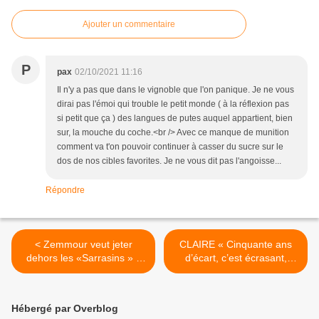
Ajouter un commentaire
P
pax
02/10/2021 11:16
Il n'y a pas que dans le vignoble que l'on panique. Je ne vous
dirai pas l'émoi qui trouble le petit monde ( à la réflexion pas
si petit que ça ) des langues de putes auquel appartient, bien
sur, la mouche du coche.<br /> Avec ce manque de munition
comment va t'on pouvoir continuer à casser du sucre sur le
dos de nos cibles favorites. Je ne vous dit pas l'angoisse...
Répondre
< Zemmour veut jeter
CLAIRE « Cinquante ans
dehors les «Sarrasins » il
d’écart, c’est écrasant,
en a pourtant beaucoup à
mais, moi, je trouvais ça
apprendre d’eux héritiers
beau » >
de la pensée
Hébergé par Overblog
aristotélicienne, dont ils