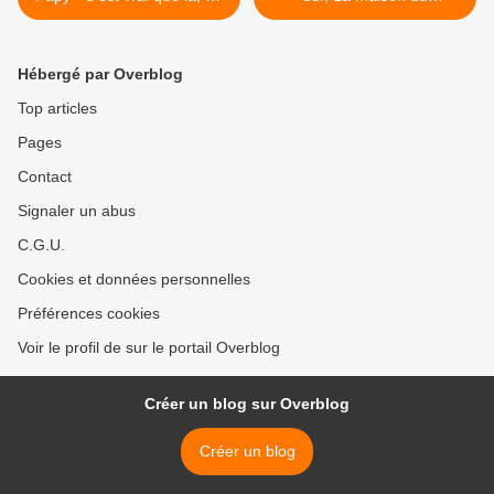
a vraiment merdé » Tom
commandant, Le Pô, La
Hanks alias Charlie Wilson
bassa è terra di visuioni e di
mostri, Parme, Cremone, la
Hébergé par Overblog
via Emilia >
Top articles
Pages
Contact
Signaler un abus
C.G.U.
Cookies et données personnelles
Préférences cookies
Voir le profil de sur le portail Overblog
Créer un blog sur Overblog
Créer un blog