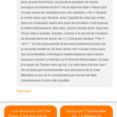
pour sa part Karl Kraus, se posait la question de savoir
pourquoi un homme écrit-il ? et sa réponse était « Parce qu'il
n'a pas assez de caractère pour s'en abstenir »<br /> Quand
je rentre dans une librairie, avec l’appétit de celui qui rentre
dans un restaurant, après des jours de privation c’est toujours
le même étonnement. Mon dieu, tout le monde écrit ! Sauf moi
! Et je mets à acheter, acheter, comme si le secret de l’écriture
se trouvait dans les livres.<br /> C’est grave docteur ?<br />
<br /> * Un des plus grands et des plus brillants écrivains de
la seconde moitié du 20 éme siècle.<br /> Aussi connu pour
ses innombrables chroniques hebdomadaires dans divers
journaux comme Le Monde ou le Nouvel Observateur. Un peu
à la façon du Taulier mais qui lui, s’y colle deux fois par jour !
On ne peut que recommander aux amoureux de la vraie
littérature et qui ne le connaissent pas encore de faire
connaissance le plus vite possible.
Répondre
< Le mercredi c’est Ciné
Varesi qui ? Valerio bien
Papy« C’est vrai que là, on
sûr, La Maison du