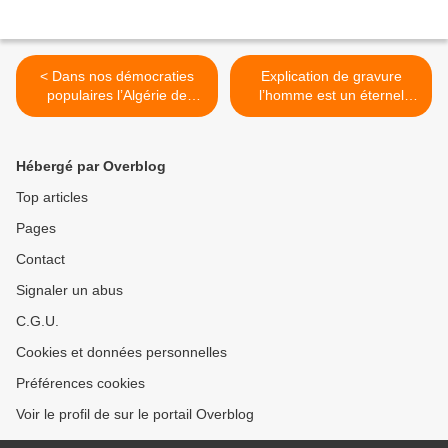
< Dans nos démocraties
Explication de gravure
populaires l’Algérie de
l’homme est un éternel
Boumediene jouit, en tant
pourceau, l’ange aussi
que membre éminent des
sommeille en lui, le divin
non-alignés, d’un grand
angelot. >
Hébergé par Overblog
prestige.
Top articles
Pages
Contact
Signaler un abus
C.G.U.
Cookies et données personnelles
Préférences cookies
Voir le profil de sur le portail Overblog