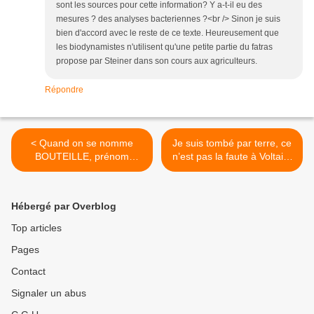
sont les sources pour cette information? Y a-t-il eu des
mesures ? des analyses bacteriennes ?<br /> Sinon je suis
bien d'accord avec le reste de ce texte. Heureusement que
les biodynamistes n'utilisent qu'une petite partie du fatras
propose par Steiner dans son cours aux agriculteurs.
Répondre
< Quand on se nomme
Je suis tombé par terre, ce
BOUTEILLE, prénom
n’est pas la faute à Voltaire
Romain, on aimait le VIN
mais à mon vélo >
Hébergé par Overblog
Top articles
Pages
Contact
Signaler un abus