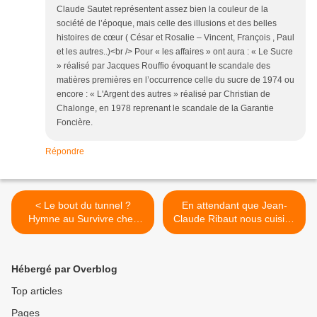
Claude Sautet représentent assez bien la couleur de la
société de l’époque, mais celle des illusions et des belles
histoires de cœur ( César et Rosalie – Vincent, François , Paul
et les autres..)<br /> Pour « les affaires » ont aura : « Le Sucre
» réalisé par Jacques Rouffio évoquant le scandale des
matières premières en l’occurrence celle du sucre de 1974 ou
encore : « L'Argent des autres » réalisé par Christian de
Chalonge, en 1978 reprenant le scandale de la Garantie
Foncière.
Répondre
< Le bout du tunnel ?
En attendant que Jean-
Hymne au Survivre chez
Claude Ribaut nous cuisine
soi, l’art du confinement
une tête de veau «en
William Heath Robinson
tortue» à partager avec
une référence à l’absurdité
Fleur Godart, il nous conte
Hébergé par Overblog
mécanique et à la bidulité
la gastronomie à Paris sous
ludique...
l’Occupation >
Top articles
Pages