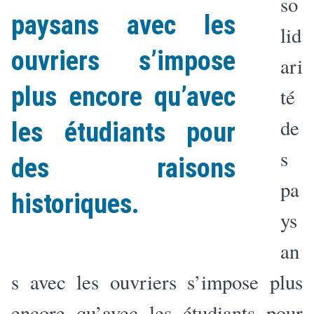
so
paysans avec les
lid
ouvriers s’impose
ari
plus encore qu’avec
té
de
les étudiants pour
s
des raisons
pa
historiques.
ys
an
s avec les ouvriers s’impose plus
encore qu’avec les étudiants pour