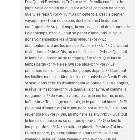
Dis, Quand Reviendras‐Tu?<br /> <br /> Voilà combien de
jours, voilà combien de nuits<br /> Voilà combien de temps
que tu es reparti<br /> Tu m'as dit cette fois, c'est le dernier
voyage<br /> Pour nos cœurs déchirés, c'est le dernier
naufrage<br /> Au printemps, tu verras, je serai de retour<br />
Le printemps, c'est joli pour se parler d'amour<br /> Nous
irons voir ensemble les jardins refleuris<br /> Et
déambulerons dans les rues de Paris<br /> <br /> Dis, quand
reviendras-tu?<br /> Dis, au moins le sais-tu?<br /> Que tout
le temps qui passe ne se rattrape guère<br /> Que tout le
temps perdu<br /> Ne se rattrape plus<br /> <br /> Le
printemps s'est enfui depuis longtemps déjа<br /> Craquent
les feuilles mortes, brûlent les feux de bois<br /> À voir Paris
si beau dans cette fin d'automne<br /> Soudain je m'alanguis,
je rêve, je frissonne<br /> Je tangue, je chavire, et comme la
rengaine<br /> Je vais, je viens, je vire, je me tourne, je me
traîne<br /> Ton image me hante, je te parle tout bas<br /> Et
j'ai le mal d'amour, et j'ai le mal de toi<br /> <br /> Dis, quand
reviendras-tu?<br /> Dis, au moins le sais-tu?<br /> Que tout
le temps qui passe ne se rattrape guère<br /> Que tout le
temps perdu<br /> Ne se rattrape plus<br /> <br /> J'ai beau
t'aimer encore, j'ai beau t'aimer toujours<br /> J'ai beau
n'aimer que toi, j'ai beau t'aimer d'amour<br /> Si tu ne