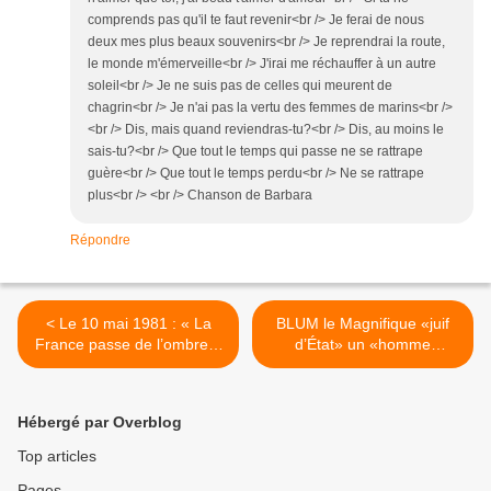
comprends pas qu'il te faut revenir<br /> Je ferai de nous
deux mes plus beaux souvenirs<br /> Je reprendrai la route,
le monde m'émerveille<br /> J'irai me réchauffer à un autre
soleil<br /> Je ne suis pas de celles qui meurent de
chagrin<br /> Je n'ai pas la vertu des femmes de marins<br />
<br /> Dis, mais quand reviendras-tu?<br /> Dis, au moins le
sais-tu?<br /> Que tout le temps qui passe ne se rattrape
guère<br /> Que tout le temps perdu<br /> Ne se rattrape
plus<br /> <br /> Chanson de Barbara
Répondre
< Le 10 mai 1981 : « La
BLUM le Magnifique «juif
France passe de l’ombre à
d’État» un «homme
la lumière » Jack Lang.
double», un «héros de
roman» par Frédéric Salat-
Baroux. >
Hébergé par Overblog
Top articles
Pages