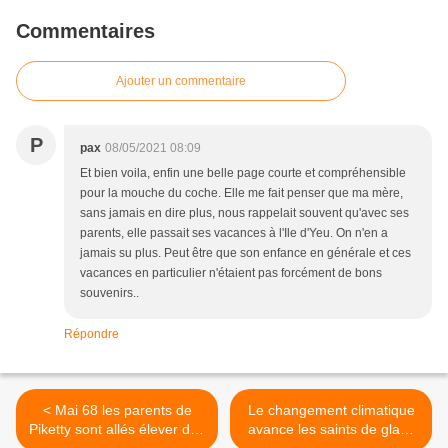
Commentaires
Ajouter un commentaire
P
pax
08/05/2021 08:09
Et bien voila, enfin une belle page courte et compréhensible
pour la mouche du coche. Elle me fait penser que ma mère,
sans jamais en dire plus, nous rappelait souvent qu'avec ses
parents, elle passait ses vacances à l'Ile d'Yeu. On n'en a
jamais su plus. Peut être que son enfance en générale et ces
vacances en particulier n'étaient pas forcément de bons
souvenirs..
Répondre
< Mai 68 les parents de
Le changement climatique
Piketty sont allés élever des
avance les saints de glace