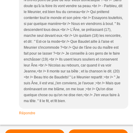
doute qu'à la foire ils vont vendre sa peau.<br /> - Parbleu, dit
le Meunier, est bien fou du cerveau<br /> Qui prétend
contenter tout le monde et son père.<br /> Essayons toutefois,
si par quelque manière<br /> Nous en viendrons à bout. " Ils
descendent tous deux.<br /> L'Âne, se prélassant (17),
marche seul devant eux.<br /> Un quidam (18) les rencontre,
et dit : " Est-ce la mode<br /> Que Baudet aille à l'aise et
Meunier s'incommode ?<br /> Qui de l'âne ou du maître est
fait pour se lasser ?<br /> Je conseille à ces gens de le faire
enchâsser (19).<br /> Ils usent leurs souliers et conservent
leur Âne.<br /> Nicolas au rebours, car quand il va voir
Jeanne,<br /> Il monte sur sa bête ; et la chanson le dit. (20)
<br /> Beau trio de Baudets! " Le Meunier repartit :<br /> " Je
suis Âne, il est vrai, j'en conviens, je l'avoue ;<br /> Mais que
dorénavant on me blâme, on me loue ;<br /> Qu'on dise
quelque chose ou qu'on ne dise rien,<br /> J'en veux faire à
ma tête. " Il le fit, et fit bien.
Répondre