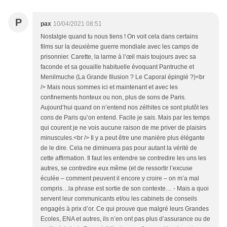
P
pax
10/04/2021 08:51
Nostalgie quand tu nous tiens ! On voit cela dans certains
films sur la deuxième guerre mondiale avec les camps de
prisonnier. Carette, la larme à l’œil mais toujours avec sa
faconde et sa gouaille habituelle évoquant Pantruche et
Menilmuche (La Grande Illusion ? Le Caporal épinglé ?)<br
/> Mais nous sommes ici et maintenant et avec les
confinements honteux ou non, plus de sons de Paris.
Aujourd’hui quand on n’entend nos zélhites ce sont plutôt les
cons de Paris qu’on entend. Facile je sais. Mais par les temps
qui courent je ne vois aucune raison de me priver de plaisirs
minuscules.<br /> Il y a peut être une manière plus élégante
de le dire. Cela ne diminuera pas pour autant la vérité de
cette affirmation. Il faut les entendre se contredire les uns les
autres, se contredire eux même (et de ressortir l’excuse
éculée – comment peuvent il encore y croire – on m’a mal
compris…la phrase est sortie de son contexte… - Mais a quoi
servent leur communicants et/ou les cabinets de conseils
engagés à prix d’or. Ce qui prouve que malgré leurs Grandes
Ecoles, ENA et autres, ils n’en ont pas plus d’assurance ou de