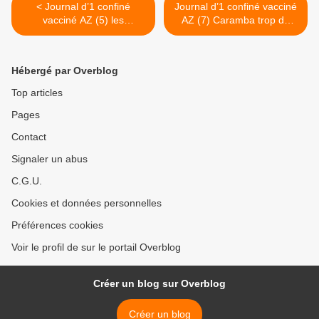
< Journal d’1 confiné
Journal d’1 confiné vacciné
vacciné AZ (5) les
AZ (7) Caramba trop de
milliardaires français ne
manuscrits? Gallimard dit
connaissent pas la crise : 4
stop aux écrivains aspirants
nouveaux, dont le PDG de
>
Hébergé par Overblog
Moderna, entrent au
classement « Forbes »
Top articles
Pages
Contact
Signaler un abus
C.G.U.
Cookies et données personnelles
Préférences cookies
Voir le profil de sur le portail Overblog
Créer un blog sur Overblog
Créer un blog