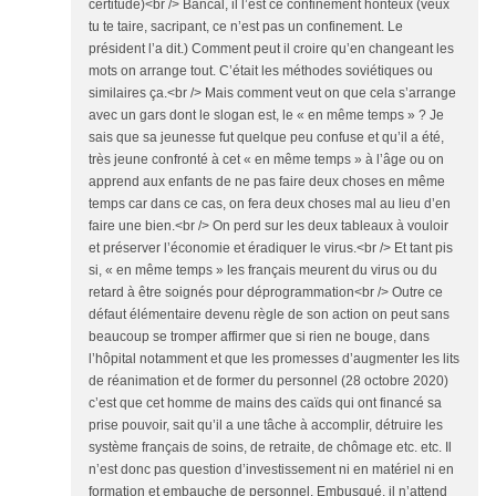
certitude)<br /> Bancal, il l’est ce confinement honteux (veux
tu te taire, sacripant, ce n’est pas un confinement. Le
président l’a dit.) Comment peut il croire qu’en changeant les
mots on arrange tout. C’était les méthodes soviétiques ou
similaires ça.<br /> Mais comment veut on que cela s’arrange
avec un gars dont le slogan est, le « en même temps » ? Je
sais que sa jeunesse fut quelque peu confuse et qu’il a été,
très jeune confronté à cet « en même temps » à l’âge ou on
apprend aux enfants de ne pas faire deux choses en même
temps car dans ce cas, on fera deux choses mal au lieu d’en
faire une bien.<br /> On perd sur les deux tableaux à vouloir
et préserver l’économie et éradiquer le virus.<br /> Et tant pis
si, « en même temps » les français meurent du virus ou du
retard à être soignés pour déprogrammation<br /> Outre ce
défaut élémentaire devenu règle de son action on peut sans
beaucoup se tromper affirmer que si rien ne bouge, dans
l’hôpital notamment et que les promesses d’augmenter les lits
de réanimation et de former du personnel (28 octobre 2020)
c’est que cet homme de mains des caïds qui ont financé sa
prise pouvoir, sait qu’il a une tâche à accomplir, détruire les
système français de soins, de retraite, de chômage etc. etc. Il
n’est donc pas question d’investissement ni en matériel ni en
formation et embauche de personnel. Embusqué, il n’attend