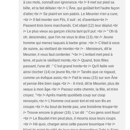
à ces mots, connaît son ignorance.<br /> Il met sur pied sa
bête, et la fait détaler.<br /> L'Âne, qui goûtait fort l'autre façon
d'aller,<br /> Se plaint en son patois. Le Meunier n'en a cure;
<br /> Il fait monter son Fils, il suit : et, d'aventure<br />
Passent trois bons marchands. Cet objet (12) leur déplut.<br
/> Le plus vieux au garçon s'écria tant qu'il put :<br /> " Oh là
oh, descendez, que l'on ne vous le dise (13),<br /> Jeune
homme qui menez laquais à barbe grise ;<br /> C'était à vous
de suivre, au vieillard de monter.<br /> - Messieurs, dit le
Meunier, il vous faut contenter. "<br /> L'enfant met pied à
terre, et puis le vieillard monte,<br /> Quand, trois filles
passant, l'une dit : " C'est grand honte<br /> Qu'il faille voir
ainsi clocher (14) ce jeune fils,<br /> Tandis que ce nigaud,
comme un évêque assis,<br /> Fait le veau (15) sur son Âne
et pense être bien sage.<br /> - Il n'est, dit le Meunier, plus de
veaux à mon âge.<br /> Passez votre chemin, la fille, et m'en
croyez. "<br /> Après maints quolibets coup sur coup
renvoyés,<br /> L'Homme crut avoir tort et mit son fils en
croupe.<br /> Au bout de trente pas, une troisième troupe<br
/> Trouve encore à gloser (16). L'un dit : " Ces gens sont fous!
<br /> Le Baudet n'en peut plus, il mourra sous leurs coups.
<br /> Hé quoi, charger ainsi cette pauvre bourrique !<br />
N'ont-ils point de pitié de leur vieux domestique ?<br /> Sans