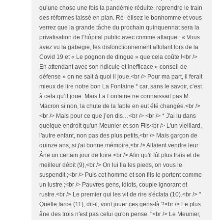
qu’une chose une fois la pandémie réduite, reprendre le train
des réformes laissé en plan. Ré- élisez le bonhomme et vous
verrez que la grande tâche du prochain quinquennat sera la
privatisation de l’hôpital public avec comme attaque : « Vous
avez vu la gabegie, les disfonctionnement affolant lors de la
Covid 19 et « Le pognon de dingue » que cela coûte !<br />
En attendant avec son ridicule et inefficace « conseil de
défense » on ne sait à quoi il joue.<br /> Pour ma part, il ferait
mieux de lire notre bon La Fontaine * car, sans le savoir, c’est
à cela qu’il joue. Mais La Fontaine ne connaissait pas M.
Macron si non, la chute de la fable en eut été changée.<br />
<br /> Mais pour ce que j’en dis…<br /> <br /> * J'ai lu dans
quelque endroit qu'un Meunier et son Fils<br /> L'un vieillard,
l'autre enfant, non pas des plus petits,<br /> Mais garçon de
quinze ans, si j'ai bonne mémoire,<br /> Allaient vendre leur
Âne un certain jour de foire.<br /> Afin qu'il fût plus frais et de
meilleur débit (9),<br /> On lui lia les pieds, on vous le
suspendit ;<br /> Puis cet homme et son fils le portent comme
un lustre ;<br /> Pauvres gens, idiots, couple ignorant et
rustre.<br /> Le premier qui les vit de rire s'éclata (10).<br /> "
Quelle farce (11), dit-il, vont jouer ces gens-là ?<br /> Le plus
âne des trois n'est pas celui qu'on pense. "<br /> Le Meunier,