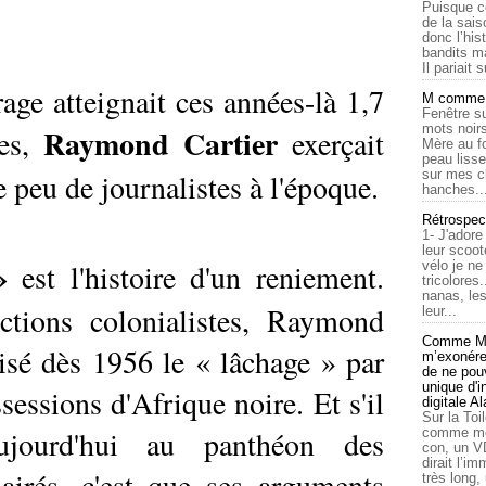
Puisque c
de la sais
donc l’his
bandits ma
Il pariait s
rage atteignait ces années-là 1,7
M comme a
Fenêtre su
mots noirs
Raymond Cartier
res,
exerçait
Mère au f
peau lisse
peu de journalistes à l'époque.
sur mes c
hanches..
Rétrospec
1- J'adore
leur scoot
»
est l'histoire d'un reniement.
vélo je n
tricolores
nanas, les
ctions colonialistes, Raymond
leur...
Comme Ma
nisé dès 1956 le « lâchage » par
m’exonérer
de ne pouv
unique d'
sessions d'Afrique noire. Et s'il
digitale A
Sur la Toi
ujourd'hui au panthéon des
comme moi
con, un V
dirait l’i
clairés, c'est que ses arguments
très long,