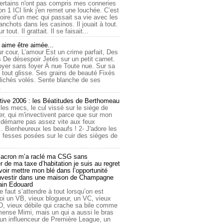
ertains n'ont pas compris mes conneries
on 1 ICI link j'en remet une louchée. C’est
toire d’un mec qui passait sa vie avec les
nchots dans les casinos. Il jouait à tout.
ur tout. Il grattait. Il se faisait...
ime être aimée...
r cour, L’amour Est un crime parfait, Des
 De désespoir Jetés sur un petit carnet.
oyer sans foyer À nue Toute nue. Sur sa
 tout glisse. Ses grains de beauté Fixés
lichés volés. Sente blanche de ses
.
tive 2006 : les Béatitudes de Berthomeau
 les mecs, le cul vissé sur le siège de
er, qui m'invectivent parce que sur mon
e démarre pas assez vite aux feux
... Bienheureux les beaufs ! 2- J'adore les
 fesses posées sur le cuir des sièges de
cron m’a raclé ma CSG sans
 de ma taxe d’habitation je suis au regret
oir mettre mon blé dans l’opportunité
investir dans une maison de Champagne
lain Edouard
le faut s’attendre à tout lorsqu’on est
 un VB, vieux blogueur, un VC, vieux
D, vieux débile qui crache sa bile comme
mmense Mimi, mais un qui a aussi le bras
 un influenceur de Première League, un