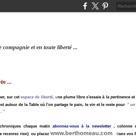
compagnie et en toute liberté ...
n ...
ner, sur cet
espace de liberté
, u
ne plume libre s'essaie à
la pertinence
et
st autour de la Table où l'on partage le pain, le vin et le reste pour
"
un 
.
"
 chroniques chaque matin
abonnez-vous à la newsletter
, colonne de
www.berthomeau.com
e recevrez rien)
ou placez
d
ans vos f