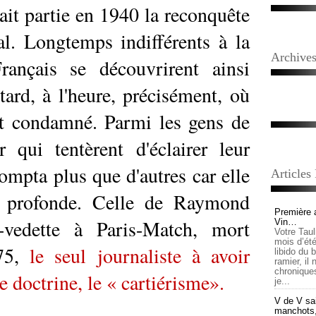
tait partie en 1940 la reconquête
nal. Longtemps indifférents à la
Archive
Français se découvrirent ainsi
 tard, à l'heure, précisément, où
it condamné. Parmi les gens de
 qui tentèrent d'éclairer leur
ompta plus que d'autres car elle
Articles
ce profonde. Celle de Raymond
Première 
te-vedette à Paris-Match, mort
Vin…
Votre Tau
mois d’été,
975,
le seul journaliste à avoir
libido du 
ramier, il
chronique
 doctrine, le « cartiérisme».
je...
V de V sai
manchots, e