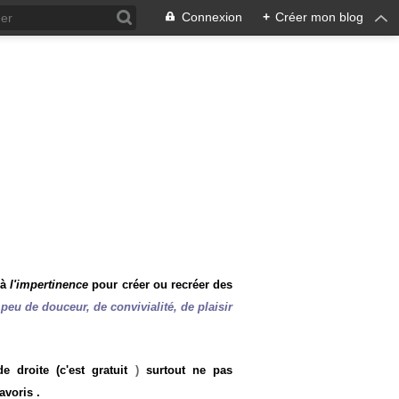
Connexion
+
Créer mon blog
 à
l'impertinence
pour créer ou recréer des
peu de douceur, de convivialité, de plaisir
 droite (c'est gratuit
)
surtout ne pas
avoris .