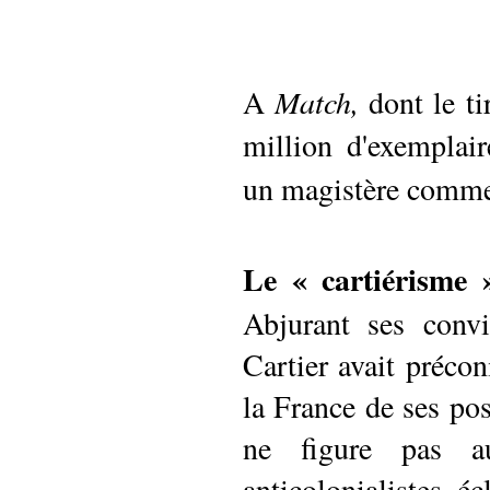
A
Match,
dont le ti
million d'exemplai
un magistère comme 
Le « cartiérisme 
Abjurant ses convi
Cartier avait préco
la France de ses pos
ne figure pas a
anticolonialistes é