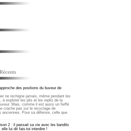
s
 Récents
approche des positions du buveur de
lier ne rechigne jamais, même pendant les
 à explorer les plis et les replis de la
buveur. Mais, comme il est aussi un fieffé
 ne crache pas sur le recyclage de
s anciennes. Pour sa défense, celle que
son 2 : il passait sa vie avec les bandits
lle lui dit fais-toi interdire !