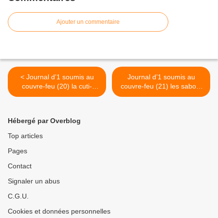
Ajouter un commentaire
< Journal d’1 soumis au
Journal d’1 soumis au
couvre-feu (20) la cuti-
couvre-feu (21) les sabots
réaction : un moment
du pépé Louis >
hygiénique, égalitaire,
obligatoire, autoritaire et
Hébergé par Overblog
gratuit. En un mot,
républicain.
Top articles
Pages
Contact
Signaler un abus
C.G.U.
Cookies et données personnelles