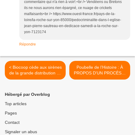
commentaire qui n'a rien à voir!.<br /> Vendéens ou Bretons
ils ne nous aurons rien épargné, ce nuage de crickets
malfaisants<br /> https://www.ouest-france.fr/pays-de-la-
loire/la-roche-sur-yon-85000/pedocriminalite-dans-l-eglise-
jean-pierre-sautreau-en-dedicace-samedi-a-la-roche-sur-
yon-7123174
Répondre
< Biocoop cède aux sirènes
Poubelle de l’Histoire : À
de la grande distribution en
PROPOS D'UN PROCÈS le
important ses méthodes en
26 janvier 1977 Le Monde
son sein.
publiait 1 communiqué « si
une fille de treize ans a
Hébergé par Overblog
droit à la pilule, c'est pour
quoi faire ? Trois ans de
Top articles
prison pour des caresses et
Pages
des baisers, cela suffit »
cosigné par une soixantaine
Contact
d'intellectuels, dont
Kouchner, Lang, Sartre, de
Signaler un abus