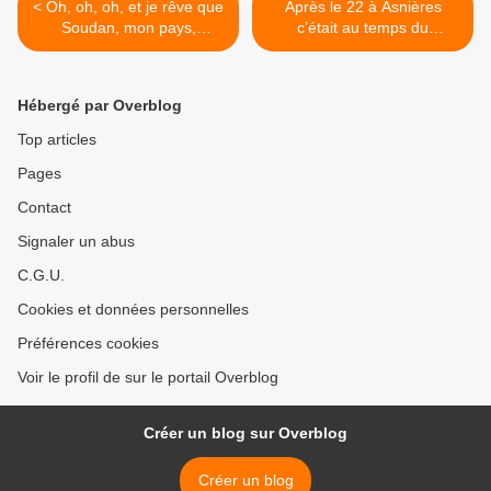
< Oh, oh, oh, et je rêve que
Après le 22 à Asnières
Soudan, mon pays,
c’était au temps du
soudain, se soulève... la
radiotéléphone de bagnole :
tragédie du Soudan-sud
Radiocom 2000 >
Hébergé par Overblog
Top articles
Pages
Contact
Signaler un abus
C.G.U.
Cookies et données personnelles
Préférences cookies
Voir le profil de sur le portail Overblog
Créer un blog sur Overblog
Créer un blog