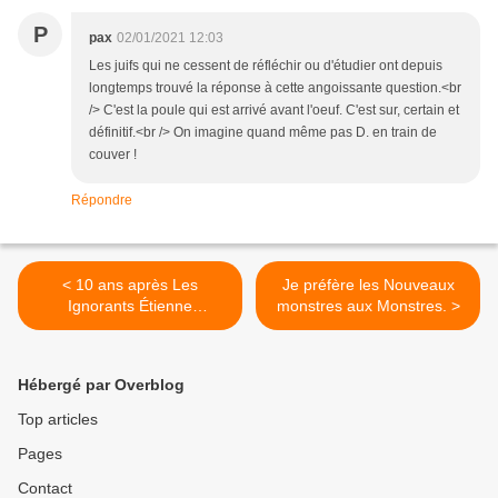
P
pax
02/01/2021 12:03
Les juifs qui ne cessent de réfléchir ou d'étudier ont depuis
longtemps trouvé la réponse à cette angoissante question.<br
/> C'est la poule qui est arrivé avant l'oeuf. C'est sur, certain et
définitif.<br /> On imagine quand même pas D. en train de
couver !
Répondre
< 10 ans après Les
Je préfère les Nouveaux
Ignorants Étienne
monstres aux Monstres. >
Davodeau « À mes yeux,
mourir en étant propriétaire
d’une cave pleine serait
Hébergé par Overblog
quelque chose de tout à fait
sinistre »
Top articles
Pages
Contact