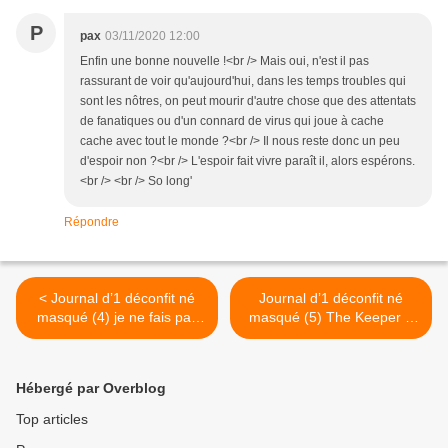
P
pax
03/11/2020 12:00
Enfin une bonne nouvelle !<br /> Mais oui, n'est il pas
rassurant de voir qu'aujourd'hui, dans les temps troubles qui
sont les nôtres, on peut mourir d'autre chose que des attentats
de fanatiques ou d'un connard de virus qui joue à cache
cache avec tout le monde ?<br /> Il nous reste donc un peu
d'espoir non ?<br /> L'espoir fait vivre paraît il, alors espérons.
<br /> <br /> So long'
Répondre
< Journal d’1 déconfit né
Journal d’1 déconfit né
masqué (4) je ne fais pas
masqué (5) The Keeper à
parler 1 mort, je le cite.
visionner par les confinés…
Lev Yachine, considérait
que Bert Trautmann et lui
Hébergé par Overblog
étaient les «2 seuls
gardiens de but de classe
Top articles
mondiale » >