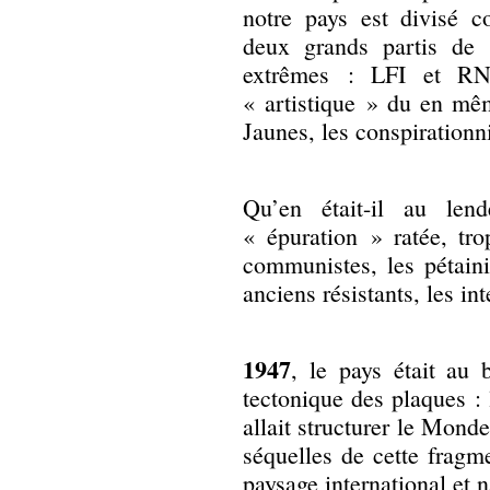
notre pays est divisé 
deux grands partis de 
extrêmes : LFI et RN 
« artistique » du en mêm
Jaunes, les conspiration
Qu’en était-il au len
« épuration » ratée, tro
communistes, les pétaini
anciens résistants, les in
1947
, le pays était au
tectonique des plaques :
allait structurer le Mond
séquelles de cette fragm
paysage international et n