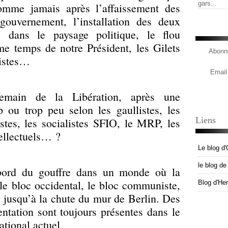
gars...
comme jamais après l’affaissement des
gouvernement, l’installation des deux
dans le paysage politique, le flou
e temps de notre Président, les Gilets
Abonne
nistes…
Email
demain de la Libération, après une
p ou trop peu selon les gaullistes, les
Liens
stes, les socialistes SFIO, le MRP, les
tellectuels… ?
Le blog d'
le blog d
 bord du gouffre dans un monde où la
 le bloc occidental, le bloc communiste,
Blog d'He
e jusqu’à la chute du mur de Berlin. Des
entation sont toujours présentes dans le
ational actuel.