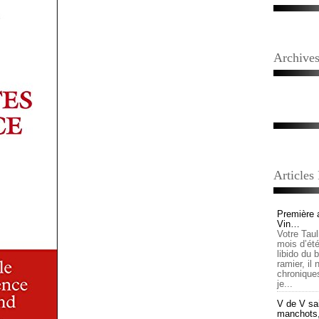
Archive
Articles
Première 
Vin…
Votre Tau
mois d’été,
libido du 
ramier, il
chronique
je...
V de V sai
manchots, e