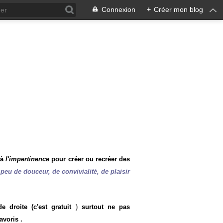
Connexion
+
Créer mon blog
 à
l'impertinence
pour créer ou recréer des
peu de douceur, de convivialité, de plaisir
 droite (c'est gratuit
)
surtout ne pas
avoris .