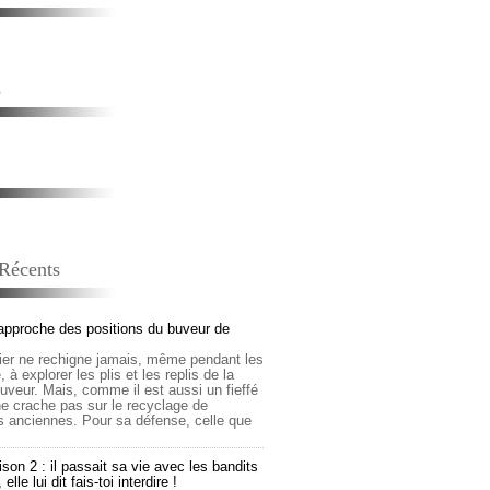
s
 Récents
approche des positions du buveur de
lier ne rechigne jamais, même pendant les
 à explorer les plis et les replis de la
buveur. Mais, comme il est aussi un fieffé
 ne crache pas sur le recyclage de
s anciennes. Pour sa défense, celle que
son 2 : il passait sa vie avec les bandits
lle lui dit fais-toi interdire !