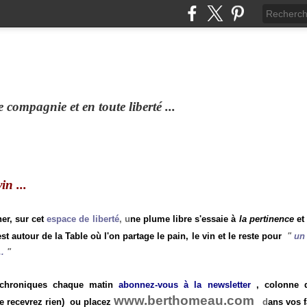
compagnie et en toute liberté ...
n ...
ner, sur cet
espace de liberté
, u
ne plume libre s'essaie à
la pertinence
et
st autour de la Table où l'on partage le pain, le vin et le reste pour
"
un 
.
"
 chroniques chaque matin
abonnez-vous à la newsletter
, colonne de
www.berthomeau.com
e recevrez rien)
ou placez
d
ans vos f