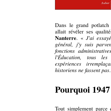
Dans le grand potlatc
allait révéler ses quali
Nanterre
J'ai essay
. «
général, j'y suis parve
fonctions administrative
l'Éducation, tous le
expériences irremplaç
historiens ne fassent pas
Pourquoi 1947
Tout simplement parce 