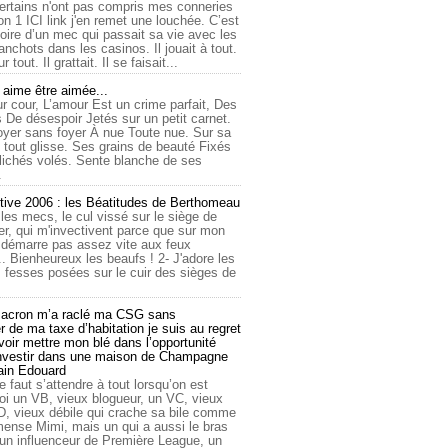
ertains n'ont pas compris mes conneries
on 1 ICI link j'en remet une louchée. C’est
toire d’un mec qui passait sa vie avec les
nchots dans les casinos. Il jouait à tout.
ur tout. Il grattait. Il se faisait...
ime être aimée...
r cour, L’amour Est un crime parfait, Des
 De désespoir Jetés sur un petit carnet.
oyer sans foyer À nue Toute nue. Sur sa
 tout glisse. Ses grains de beauté Fixés
lichés volés. Sente blanche de ses
.
tive 2006 : les Béatitudes de Berthomeau
 les mecs, le cul vissé sur le siège de
er, qui m'invectivent parce que sur mon
e démarre pas assez vite aux feux
... Bienheureux les beaufs ! 2- J'adore les
 fesses posées sur le cuir des sièges de
cron m’a raclé ma CSG sans
 de ma taxe d’habitation je suis au regret
oir mettre mon blé dans l’opportunité
investir dans une maison de Champagne
lain Edouard
le faut s’attendre à tout lorsqu’on est
 un VB, vieux blogueur, un VC, vieux
D, vieux débile qui crache sa bile comme
mmense Mimi, mais un qui a aussi le bras
 un influenceur de Première League, un