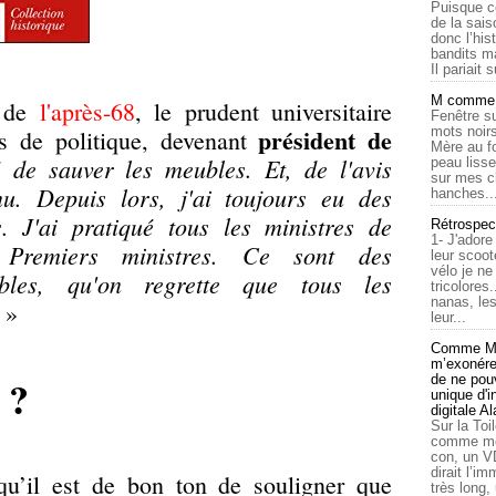
Puisque c
de la sais
donc l’his
bandits ma
Il pariait s
M comme a
h de
l'après-68
, le prudent universitaire
Fenêtre su
président de
mots noirs
tés de politique, devenant
Mère au f
é de sauver les meubles. Et, de l'avis
peau lisse
sur mes c
nu. Depuis lors, j'ai toujours eu des
hanches..
s. J'ai pratiqué tous les ministres de
Rétrospec
1- J'adore
s Premiers ministres. Ce sont des
leur scoot
vélo je n
ables, qu'on regrette que tous les
tricolores
nanas, les
. »
leur...
Comme Ma
m’exonérer
 ?
de ne pouv
unique d'
digitale A
Sur la Toi
comme moi
con, un V
dirait l’i
qu’il est de bon ton de souligner que
très long,