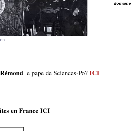
domaine 
ton
 Rémond
ICI
le pape de Sciences-Po?
ites en France
ICI