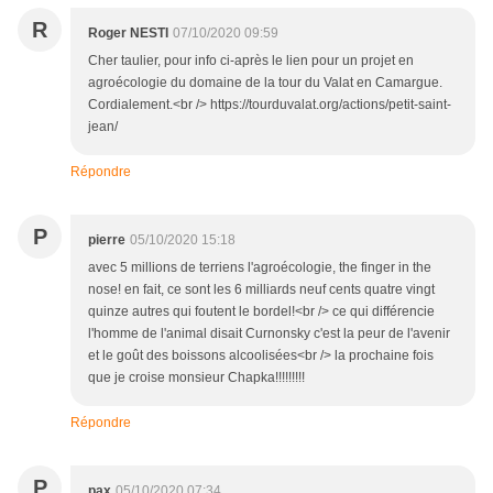
R
Roger NESTI
07/10/2020 09:59
Cher taulier, pour info ci-après le lien pour un projet en
agroécologie du domaine de la tour du Valat en Camargue.
Cordialement.<br /> https://tourduvalat.org/actions/petit-saint-
jean/
Répondre
P
pierre
05/10/2020 15:18
avec 5 millions de terriens l'agroécologie, the finger in the
nose! en fait, ce sont les 6 milliards neuf cents quatre vingt
quinze autres qui foutent le bordel!<br /> ce qui différencie
l'homme de l'animal disait Curnonsky c'est la peur de l'avenir
et le goût des boissons alcoolisées<br /> la prochaine fois
que je croise monsieur Chapka!!!!!!!!!
Répondre
P
pax
05/10/2020 07:34