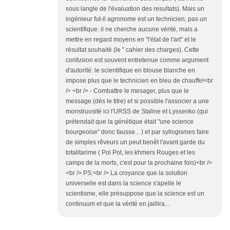
sous langle de l'évaluation des resultats). Mais un
ingénieur fut-il agronome est un technicien, pas un
scientifique: il ne cherche aucune vérité, mais a
mettre en regard moyens en "l'état de l'art" et le
résultat souhaité (le " cahier des charges). Cette
confusion est souvent entretenue comme argument
d'autorité: le scientifique en blouse blanche en
impose plus que le technicien en bleu de chauffe!<br
/> <br /> - Combattre le mesager, plus que le
message (dès le titre) et si possible l'associer a une
monstruosité ici l'URSS de Staline et Lyssenko (qui
prétendait que la génétique était "une science
bourgeoise" donc fausse... ) et par syllogismes faire
de simples rêveurs un peut benêt l'avant garde du
totalitarime ( Pol Pot, les khmers Rouges et les
camps de la morts, c'est pour la prochaine fois)<br />
<br /> PS:<br /> La croyance que la solution
universelle est dans la science s'apelle le
scientisme, elle présuppose que la science est un
continuum et que la vérité en jaillira...