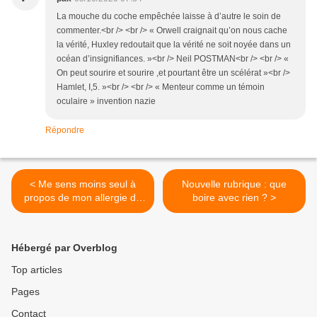
La mouche du coche empêchée laisse à d’autre le soin de
commenter.<br /> <br /> « Orwell craignait qu’on nous cache
la vérité, Huxley redoutait que la vérité ne soit noyée dans un
océan d’insignifiances. »<br /> Neil POSTMAN<br /> <br /> «
On peut sourire et sourire ,et pourtant être un scélérat »<br />
Hamlet, I,5. »<br /> <br /> « Menteur comme un témoin
oculaire » invention nazie
Répondre
< Me sens moins seul à
Nouvelle rubrique : que
propos de mon allergie du
boire avec rien ? >
film La Daronne « Isabelle
Huppert s'appelle Patience
parce qu'elle est née à dix
Hébergé par Overblog
mois. De la patience, il en
faut pour regarder ce film-là
Top articles
jusqu'au bout. »
Pages
Contact