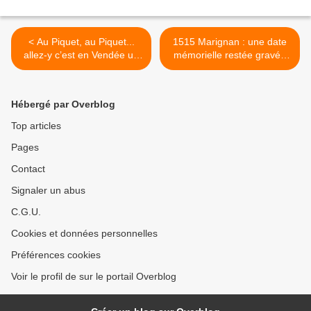
< Au Piquet, au Piquet...
1515 Marignan : une date
allez-y c’est en Vendée un
mémorielle restée gravée
chaos idyllique et
dans l'inconscient collectif >
romantique
Hébergé par Overblog
Top articles
Pages
Contact
Signaler un abus
C.G.U.
Cookies et données personnelles
Préférences cookies
Voir le profil de sur le portail Overblog