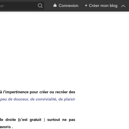
Connexion
+
Créer mon blog
 à
l'impertinence
pour créer ou recréer des
peu de douceur, de convivialité, de plaisir
 droite (c'est gratuit
)
surtout ne pas
avoris .