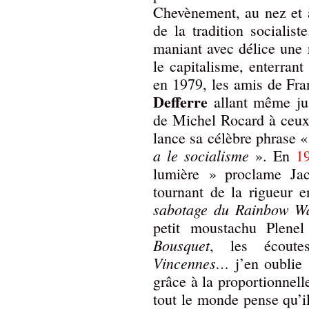
Chevènement, au nez et à
de la tradition socialist
maniant avec délice une 
le capitalisme, enterra
en 1979, les amis de Fra
Defferre
allant même ju
de Michel Rocard à ceu
lance sa célèbre phrase 
a le socialisme
». En
1
lumière » proclame Jac
tournant de la rigueur e
sabotage du Rainbow Wa
petit moustachu Plen
Bousquet
, les écoute
Vincennes…
j’en oublie
grâce à la proportionnel
tout le monde pense qu’il