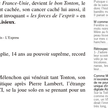
a France-Unie
le bon Tonton
, devient
, le
Puisque c
de la sais
t cachée, son cancer caché lui aussi, il
donc l’his
bandits ma
les forces de l’esprit
nt invoquant «
» en
Il pariait s
Lisieux
.
M comme a
Fenêtre su
mots noirs
Mère au f
peau lisse
sur mes c
hanches..
Rétrospec
mplie, 14 ans au pouvoir suprême, record
1- J'adore
leur scoot
vélo je n
tricolores
nanas, les
leur...
Mélenchon qui vénérait tant Tonton, son
Comme Ma
m’exonérer
tique après Pierre Lambert, l’étrange
de ne pouv
unique d'
I, se la joue solo en se prenant pour un
digitale A
Sur la Toi
comme moi
con, un V
dirait l’i
très long,