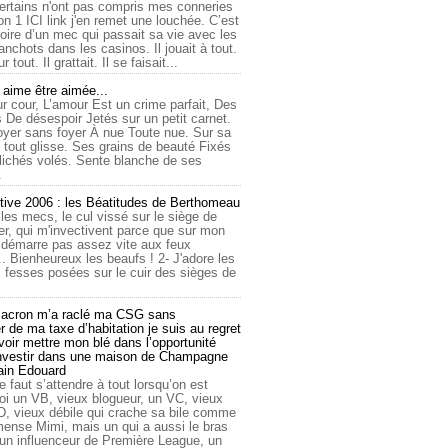
ertains n'ont pas compris mes conneries
on 1 ICI link j'en remet une louchée. C’est
toire d’un mec qui passait sa vie avec les
nchots dans les casinos. Il jouait à tout.
ur tout. Il grattait. Il se faisait...
ime être aimée...
r cour, L’amour Est un crime parfait, Des
 De désespoir Jetés sur un petit carnet.
oyer sans foyer À nue Toute nue. Sur sa
 tout glisse. Ses grains de beauté Fixés
lichés volés. Sente blanche de ses
.
tive 2006 : les Béatitudes de Berthomeau
 les mecs, le cul vissé sur le siège de
er, qui m'invectivent parce que sur mon
e démarre pas assez vite aux feux
... Bienheureux les beaufs ! 2- J'adore les
 fesses posées sur le cuir des sièges de
cron m’a raclé ma CSG sans
 de ma taxe d’habitation je suis au regret
oir mettre mon blé dans l’opportunité
investir dans une maison de Champagne
lain Edouard
le faut s’attendre à tout lorsqu’on est
 un VB, vieux blogueur, un VC, vieux
D, vieux débile qui crache sa bile comme
mmense Mimi, mais un qui a aussi le bras
 un influenceur de Première League, un