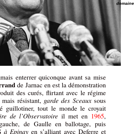
domaine 
jamais enterrer quiconque avant sa mise
errand
de Jarnac en est la démonstration
roduit des curés, flirtant avec le régime
garde des Sceaux
, mais résistant,
sous
 guillotiner, tout le monde le croyait
aire de l’Observatoire
il met en
1965
,
gauche, de Gaulle en ballotage, puis
à Epinay
PS
en s’alliant avec Deferre et