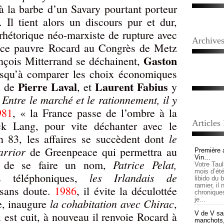
 la barbe d’un Savary pourtant porteur
e. Il tient alors un discours pur et dur,
rhétorique néo-marxiste de rupture avec
Archive
nt ce pauvre Rocard au Congrès de Metz
Gaston
nçois Mitterrand se déchainent,
squ’à comparer les choix économiques
Pierre Laval
Laurent Fabius
x de
, et
y
Entre le marché et le rationnement, il y
«
981
, « la France passe de l’ombre à la
Articles
k Lang, pour vite déchanter avec le
le
n 83, les affaires se succèdent dont
rrior
de Greenpeace qui permettra au
Première 
Vin…
Patrice Pelat,
el de se faire un nom,
Votre Tau
mois d’été,
les Irlandais de
s téléphoniques,
libido du 
ramier, il
 sans doute.
1986
, il évite la déculottée
chronique
je...
la cohabitation avec Chirac
le, inaugure
,
 est cuit, à nouveau il renvoie Rocard à
V de V sai
manchots, e