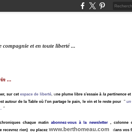
compagnie et en toute liberté ...
n ...
ner, sur cet
espace de liberté
, u
ne plume libre s'essaie à
la pertinence
et
st autour de la Table où l'on partage le pain, le vin et le reste pour
"
un 
.
"
 chroniques chaque matin
abonnez-vous à la newsletter
, colonne de
www.berthomeau.com
e recevrez rien)
ou placez
d
ans vos f