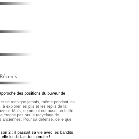
s
 Récents
approche des positions du buveur de
lier ne rechigne jamais, même pendant les
 à explorer les plis et les replis de la
buveur. Mais, comme il est aussi un fieffé
 ne crache pas sur le recyclage de
s anciennes. Pour sa défense, celle que
son 2 : il passait sa vie avec les bandits
lle lui dit fais-toi interdire !