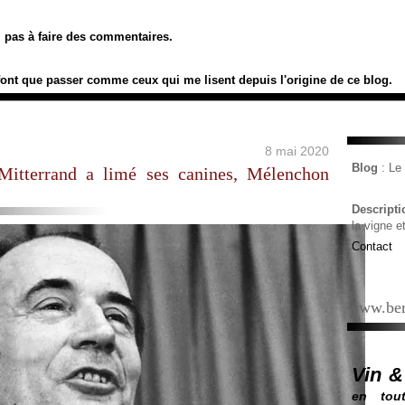
ez pas à faire des commentaires.
font que passer comme ceux qui me lisent depuis l'origine de ce blog.
8 mai 2020
Blog
: L
 Mitterrand a limé ses canines, Mélenchon
Descript
la vigne e
Contact
www.ber
Vin &
en tout