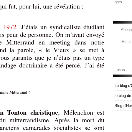
gars...
i fut, pour lui, une révélation :
en
1972
. J’étais un syndicaliste étudiant
Abonne
vais peur de personne. On m’avait envoyé
de Mitterrand en meeting dans notre
Email
rend la parole, « le Vieux » se met à
vous garantis que je n’étais pas un type
indage doctrinaire a été percé. J’ai été
Liens
Le blog d'
le blog d
Blog d'He
n Tonton christique
, Mélenchon est
du mitterrandisme. Après la mort du
anciens camarades socialistes se sont