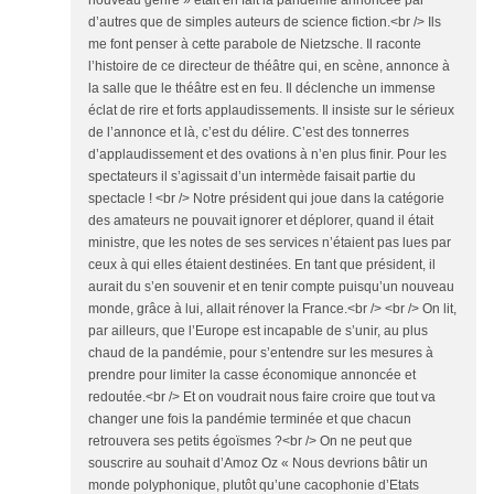
d’autres que de simples auteurs de science fiction.<br /> Ils
me font penser à cette parabole de Nietzsche. Il raconte
l’histoire de ce directeur de théâtre qui, en scène, annonce à
la salle que le théâtre est en feu. Il déclenche un immense
éclat de rire et forts applaudissements. Il insiste sur le sérieux
de l’annonce et là, c’est du délire. C’est des tonnerres
d’applaudissement et des ovations à n’en plus finir. Pour les
spectateurs il s’agissait d’un intermède faisait partie du
spectacle ! <br /> Notre président qui joue dans la catégorie
des amateurs ne pouvait ignorer et déplorer, quand il était
ministre, que les notes de ses services n’étaient pas lues par
ceux à qui elles étaient destinées. En tant que président, il
aurait du s’en souvenir et en tenir compte puisqu’un nouveau
monde, grâce à lui, allait rénover la France.<br /> <br /> On lit,
par ailleurs, que l’Europe est incapable de s’unir, au plus
chaud de la pandémie, pour s’entendre sur les mesures à
prendre pour limiter la casse économique annoncée et
redoutée.<br /> Et on voudrait nous faire croire que tout va
changer une fois la pandémie terminée et que chacun
retrouvera ses petits égoïsmes ?<br /> On ne peut que
souscrire au souhait d’Amoz Oz « Nous devrions bâtir un
monde polyphonique, plutôt qu’une cacophonie d’Etats