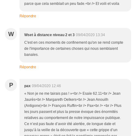
parce que cela semblait un peu fade.<br /> Et voili et voila
Répondre
W
Wset à distance niveau 2 et 3
09/04/2020 13:34
C'est en ces moments de confinement qu'on se rend compte
de l'importance de certaines choses qui nous semblaient
banales.
Répondre
P
pax
09/04/2020 12:46
« Non je ne me tairais pas ! »<br /> Esaïe 62.11<br /> Jean
Jaurès<br /> Margareth Oelkers<br /> Jean Anouilh
(Antigone)<br /> François Ruffin<br /> Pax<br /> <br /> Plus
les jours passent et plus la presse évoque des énormités
relatives au comportement de notre impuissance publique.
Ce n’est pas faute d’avoir été alertée, de longue date et
jusqu’à la veille de la découverte que « cette grippe d’un
nouveau genre » était en fait la pandémie annoncée par