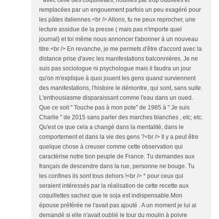
remplacées par un engouement parfois un peu exagéré pour
les pâtes italiennes.<br /> Allons, tu ne peux reprocher, une
lecture assidue de la presse ( mais pas n'importe quel
journal) et toi même nous annoncer t'abonner à un nouveau
titre.<br /> En revanche, je me permets d'être d'accord avec la
distance prise d'avec les manifestations balconnières. Je ne
suis pas sociologue ni psychologue mais il faudra un jour
qu'on m'explique à quoi jouent les gens quand surviennent
des manifestations, l'histoire le démontre, qui sont, sans suite.
L'enthousiasme disparaissant comme l'eau dans un oued.
Que ce soit " Touche pas à mon pote" de 1985 à " Je suis
Charlie " de 2015 sans parler des marches blanches , etc; etc.
Qu'est ce que cela a changé dans la mentalité, dans le
comportement et dans la vie des gens ?<br /> Il y a peut être
quelque chose à creuser comme cette observation qui
caractérise notre bon peuple de France. Tu demandes aux
français de descendre dans la rue, personne ne bouge. Tu
les confines ils sont tous dehors !<br /> * pour ceux qui
seraient intéressés par la réalisation de cette recette aux
coquillettes sachez que le soja est indispensable.Mon
épouse préférée ne l'avait pas ajouté . A un moment je lui ai
demandé si elle n'avait oublié le tour du moulin à poivre