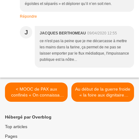
égoïstes et séparés » et déplorer qu’il n’en soit rien.
Répondre
J
JACQUES BERTHOMEAU
09/04/2020 12:55
ce n'est pas la peine que je me décarcasse à mettre
les mains dans la farine, ça permet de ne pas se
laisser emporter par le flux médiatique, l'impuissance
publique est la nôtre...
< MOOC de PAX aux
Au début de la guerre froide
confinés « On connaissait
« la foire aux dignitaires
déjà les buveurs d’étiquette.
nazis » fut ouverte :
Il existe aussi les
l’OSS117 puis la CIA, le
collectionneurs de
KGB, les amours coupables
Hébergé par Overblog
signatures » L’homme au
du chancelier Adenauer et
casque d’or, les critiques et
Reinhard Gehlen >
Top articles
moi.
Pages