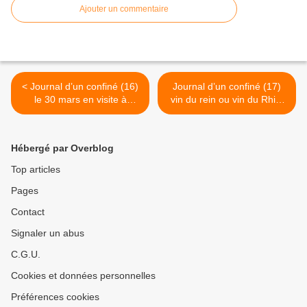
Ajouter un commentaire
< Journal d’un confiné (16)
Journal d’un confiné (17)
le 30 mars en visite à
vin du rein ou vin du Rhin,
Rouen Nikita Khrouchtchev
le docteur Maury >
avale dans la soirée trois
verres de muscadet et
Hébergé par Overblog
quatre verres de moulin à
vent
Top articles
Pages
Contact
Signaler un abus
C.G.U.
Cookies et données personnelles
Préférences cookies